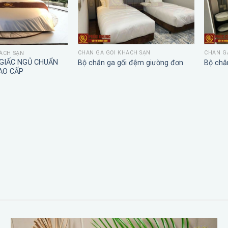
CHĂN GA GỐI KHÁCH SẠN
CHĂN G
ÁCH SẠN
 GIẤC NGỦ CHUẨN
Bộ chăn ga gối đệm giường đơn
Bộ chă
AO CẤP