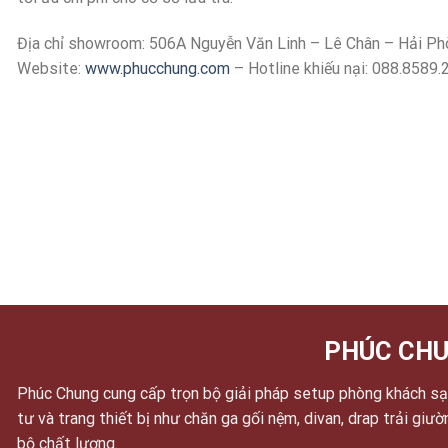
Địa chỉ showroom: 506A Nguyễn Văn Linh – Lê Chân – Hải Ph
Website:
www.phucchung.com
– Hotline khiếu nại: 088.8589.
PHÚC CHU
Phúc Chung cung cấp trọn bộ giải pháp setup phòng khách sạn
tư và trang thiết bị như chăn ga gối nệm, divan, drap trải giư
bộ chất lượng.