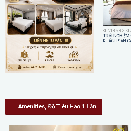
CHĂN GA GỐI KH
TRẢI NGHIỆM
KHÁCH SẠN C
Amenities, Đồ Tiêu Hao 1 Lần