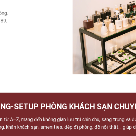
òng.
289.
NG-SETUP PHÒNG KHÁCH SẠN CHUY
 từ A–Z, mang đến không gian lưu trú chỉn chu, sang trọng và đ
ờng, khăn khách sạn, amenities, dép đi phòng, đồ nội thất… giúp 