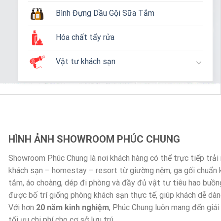
Bình Đựng Dầu Gội Sữa Tắm
Hóa chất tẩy rửa
Vật tư khách sạn
HÌNH ẢNH SHOWROOM PHÚC CHUNG
Showroom Phúc Chung là nơi khách hàng có thể trực tiếp trả
khách sạn – homestay – resort từ giường nệm, ga gối chuẩn
tắm, áo choàng, dép đi phòng và đầy đủ vật tư tiêu hao buồn
được bố trí giống phòng khách sạn thực tế, giúp khách dễ dà
Với hơn
20 năm kinh nghiệm
, Phúc Chung luôn mang đến giải
tối ưu chi phí cho cơ sở lưu trú.