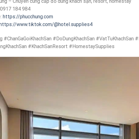
ng – Chuyên cung cấp đồ dùng khách sạn, resort, homestay
 0917 184 984
e:
https://phucchung.com
https://www.tiktok.com/@hotel.supplies4
g #ChanGaGoiKhachSan #DoDungKhachSan #VatTuKhachSan #
ngKhachSan #KhachSanResort #HomestaySupplies