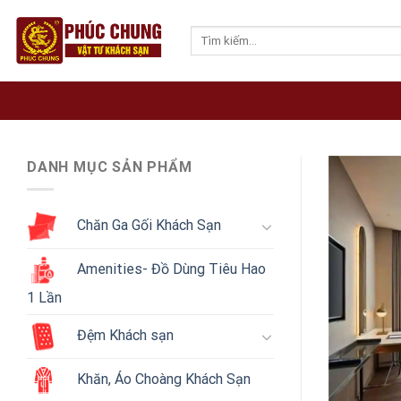
Skip
to
Tìm
kiếm:
content
DANH MỤC SẢN PHẨM
Chăn Ga Gối Khách Sạn
Amenities- Đồ Dùng Tiêu Hao
1 Lần
Đệm Khách sạn
Khăn, Áo Choàng Khách Sạn