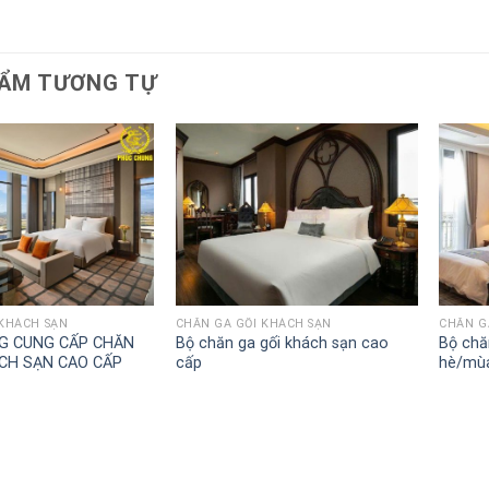
ẨM TƯƠNG TỰ
 KHÁCH SẠN
CHĂN GA GỐI KHÁCH SẠN
CHĂN G
G CUNG CẤP CHĂN
Bộ chăn ga gối khách sạn cao
Bộ chă
CH SẠN CAO CẤP
cấp
hè/mù