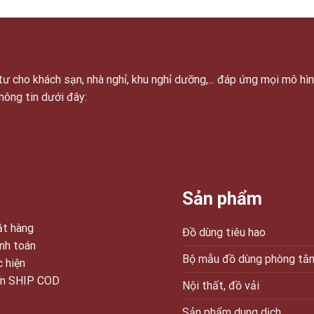
ư cho khách sạn, nhà nghỉ, khu nghỉ dưỡng,... đáp ứng mọi mô hì
thông tin dưới đây:
Sản phẩm
t hàng
Đồ dùng tiêu hao
nh toán
Bộ mẫu đồ dùng phòng tắ
c hiện
ển SHIP COD
Nội thất, đồ vải
Sản phẩm dung dịch