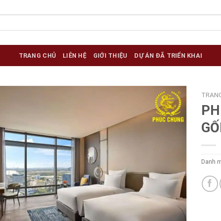
TRANG CHỦ
LIÊN HỆ
GIỚI THIỆU
DỰ ÁN ĐÃ TRIỂN KHAI
TRAN
PH
GỐ
Danh 