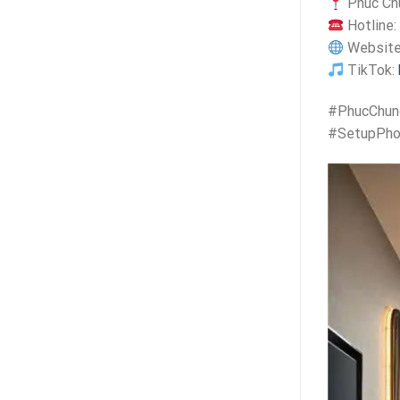
Phúc Chu
Hotline:
Websit
TikTok:
#PhucChun
#SetupPho