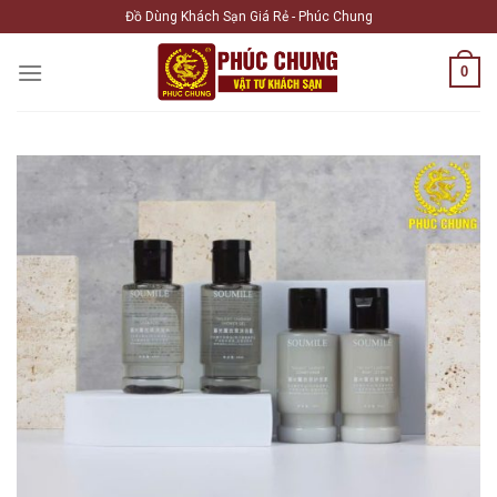
Skip
Đồ Dùng Khách Sạn Giá Rẻ - Phúc Chung
to
content
0