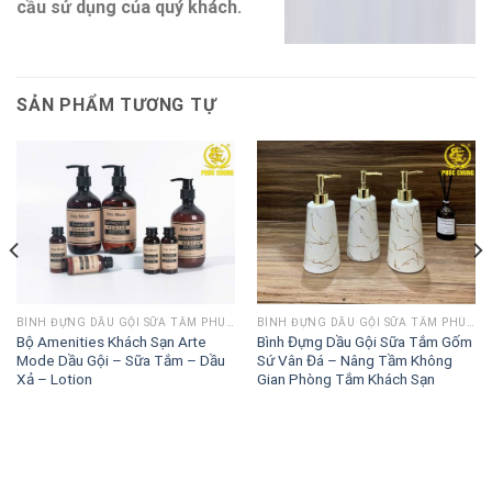
cầu sử dụng của quý khách.
SẢN PHẨM TƯƠNG TỰ
BÌNH ĐỰNG DẦU GỘI SỮA TẮM PHÚC CHUNG
BÌNH ĐỰNG DẦU GỘI SỮA TẮM PHÚC CHUNG
Bộ Amenities Khách Sạn Arte
Bình Đựng Dầu Gội Sữa Tắm Gốm
Mode Dầu Gội – Sữa Tắm – Dầu
Sứ Vân Đá – Nâng Tầm Không
Xả – Lotion
Gian Phòng Tắm Khách Sạn