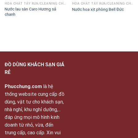
HÓA CHẤT TẨY RỬA/CLEANING CHEMICALS
HÓA CHẤT TẨY RỬA/CLEANING CHEMICALS
Nước lau sàn Caro Hương sả
Nước hoa xịt phòng Bell Đức
chanh
ĐỒ DÙNG KHÁCH SẠN GIÁ
RẺ
Phucchung.com
là hệ
thống website cung cấp đồ
dùng, vật tư cho khách sạn,
nhà nghỉ, khu nghỉ dưỡng,...
đáp ứng mọi mô hình kinh
doanh từ nhỏ, vừa, đến
trung cấp, cao cấp. Xin vui