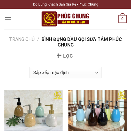
Skip
Đồ Dùng Khách Sạn Giá Rẻ - Phúc Chung
to
content
0
TRANG CHỦ
/
BÌNH ĐỰNG DẦU GỘI SỮA TẮM PHÚC
CHUNG
LỌC