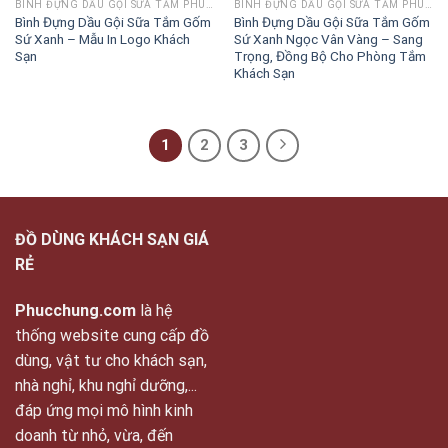
BÌNH ĐỰNG DẦU GỘI SỮA TẮM PHÚC CHUNG
BÌNH ĐỰNG DẦU GỘI SỮA TẮM PHÚC CHUNG
Bình Đựng Dầu Gội Sữa Tắm Gốm
Bình Đựng Dầu Gội Sữa Tắm Gốm
Sứ Xanh – Mẫu In Logo Khách
Sứ Xanh Ngọc Vân Vàng – Sang
Sạn
Trọng, Đồng Bộ Cho Phòng Tắm
Khách Sạn
1
2
3
ĐỒ DÙNG KHÁCH SẠN GIÁ
RẺ
Phucchung.com
là hệ
thống website cung cấp đồ
dùng, vật tư cho khách sạn,
nhà nghỉ, khu nghỉ dưỡng,...
đáp ứng mọi mô hình kinh
doanh từ nhỏ, vừa, đến