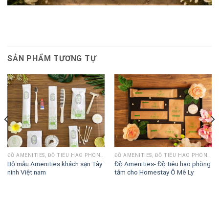
SẢN PHẨM TƯƠNG TỰ
ĐỒ AMENITIES, ĐỒ TIÊU HAO PHÒNG TẮM
ĐỒ AMENITIES, ĐỒ TIÊU HAO PHÒNG TẮM
Bộ mẫu Amenities khách sạn Tây
Đồ Amenities- Đồ tiêu hao phòng
ninh Việt nam
tắm cho Homestay Ô Mê Ly