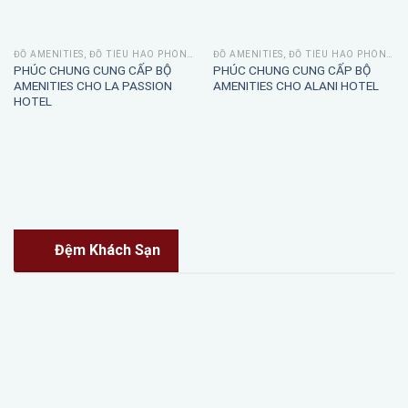
ĐỒ AMENITIES, ĐỒ TIÊU HAO PHÒNG TẮM
ĐỒ AMENITIES, ĐỒ TIÊU HAO PHÒNG TẮM
PHÚC CHUNG CUNG CẤP BỘ
PHÚC CHUNG CUNG CẤP BỘ
AMENITIES CHO LA PASSION
AMENITIES CHO ALANI HOTEL
HOTEL
Đệm Khách Sạn