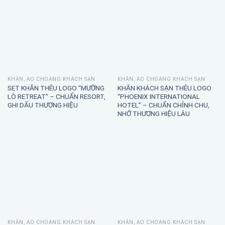
KHĂN, ÁO CHOÀNG KHÁCH SẠN
KHĂN, ÁO CHOÀNG KHÁCH SẠN
SET KHĂN THÊU LOGO “MƯỜNG
KHĂN KHÁCH SẠN THÊU LOGO
LÒ RETREAT” – CHUẨN RESORT,
“PHOENIX INTERNATIONAL
GHI DẤU THƯƠNG HIỆU
HOTEL” – CHUẨN CHỈNH CHU,
NHỚ THƯƠNG HIỆU LÂU
KHĂN, ÁO CHOÀNG KHÁCH SẠN
KHĂN, ÁO CHOÀNG KHÁCH SẠN