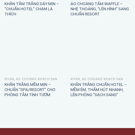
KHĂN TẮM TRẮNG DÀY MỊN –
ÁO CHOÀNG TẮM WAFFLE –
“CHUẨN HOTEL” CHẠM LÀ
NHẸ THOÁNG, “LÊN HÌNH” SANG
THÍCH
CHUẨN RESORT
KHĂN, ÁO CHOÀNG KHÁCH SẠN
KHĂN, ÁO CHOÀNG KHÁCH SẠN
KHĂN TRẮNG MỀM MỊN –
KHĂN TRẮNG CHUẨN HOTEL –
CHUẨN “SPA/RESORT” CHO
MỀM ÊM, THẤM HÚT NHANH,
PHÒNG TẮM TINH TƯƠM
LÊN PHÒNG “SẠCH SANG”