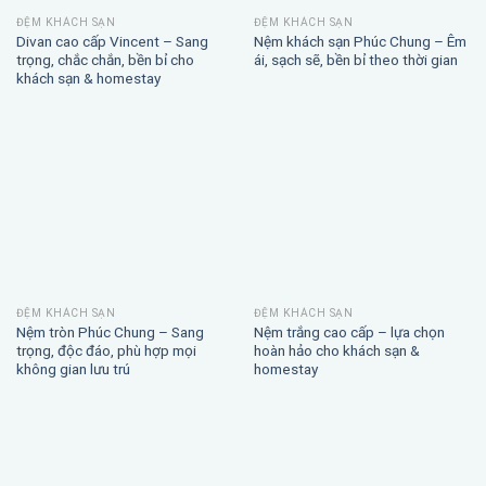
ĐỆM KHÁCH SẠN
ĐỆM KHÁCH SẠN
Divan cao cấp Vincent – Sang
Nệm khách sạn Phúc Chung – Êm
trọng, chắc chắn, bền bỉ cho
ái, sạch sẽ, bền bỉ theo thời gian
khách sạn & homestay
ĐỆM KHÁCH SẠN
ĐỆM KHÁCH SẠN
Nệm tròn Phúc Chung – Sang
Nệm trắng cao cấp – lựa chọn
trọng, độc đáo, phù hợp mọi
hoàn hảo cho khách sạn &
không gian lưu trú
homestay