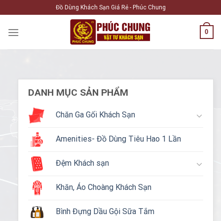
Skip
Đồ Dùng Khách Sạn Giá Rẻ - Phúc Chung
to
content
0
DANH MỤC SẢN PHẨM
Chăn Ga Gối Khách Sạn
Amenities- Đồ Dùng Tiêu Hao 1 Lần
Đệm Khách sạn
Khăn, Áo Choàng Khách Sạn
Bình Đựng Dầu Gội Sữa Tắm