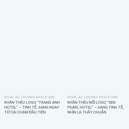
KHĂN, ÁO CHOÀNG KHÁCH SẠN
KHĂN, ÁO CHOÀNG KHÁCH SẠN
KHĂN THÊU LOGO “TRANG ANH
KHĂN THÊU NỔI LOGO “SEN
HOTEL” – TINH TẾ, SANG NGAY
PEARL HOTEL” – SANG TINH TẾ,
TỪ CÁI CHẠM ĐẦU TIÊN
NHÌN LÀ THẤY CHUẨN