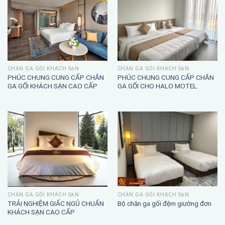
CHĂN GA GỐI KHÁCH SẠN
CHĂN GA GỐI KHÁCH SẠN
PHÚC CHUNG CUNG CẤP CHĂN
PHÚC CHUNG CUNG CẤP CHĂN
GA GỐI KHÁCH SẠN CAO CẤP
GA GỐI CHO HALO MOTEL
CHĂN GA GỐI KHÁCH SẠN
CHĂN GA GỐI KHÁCH SẠN
TRẢI NGHIỆM GIẤC NGỦ CHUẨN
Bộ chăn ga gối đệm giường đơn
KHÁCH SẠN CAO CẤP