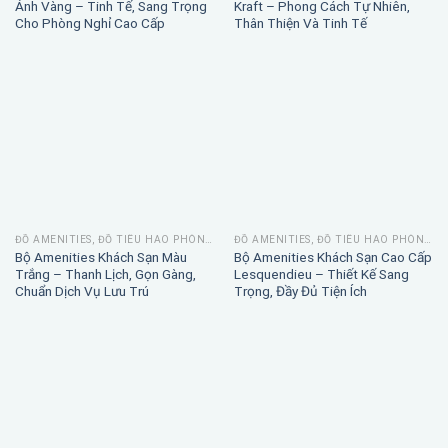
Ánh Vàng – Tinh Tế, Sang Trọng
Kraft – Phong Cách Tự Nhiên,
Cho Phòng Nghỉ Cao Cấp
Thân Thiện Và Tinh Tế
ĐỒ AMENITIES, ĐỒ TIÊU HAO PHÒNG TẮM
ĐỒ AMENITIES, ĐỒ TIÊU HAO PHÒNG TẮM
Bộ Amenities Khách Sạn Màu
Bộ Amenities Khách Sạn Cao Cấp
Trắng – Thanh Lịch, Gọn Gàng,
Lesquendieu – Thiết Kế Sang
Chuẩn Dịch Vụ Lưu Trú
Trọng, Đầy Đủ Tiện Ích