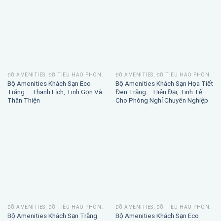
ĐỒ AMENITIES, ĐỒ TIÊU HAO PHÒNG TẮM
ĐỒ AMENITIES, ĐỒ TIÊU HAO PHÒNG TẮM
Bộ Amenities Khách Sạn Eco
Bộ Amenities Khách Sạn Họa Tiết
Trắng – Thanh Lịch, Tinh Gọn Và
Đen Trắng – Hiện Đại, Tinh Tế
Thân Thiện
Cho Phòng Nghỉ Chuyên Nghiệp
ĐỒ AMENITIES, ĐỒ TIÊU HAO PHÒNG TẮM
ĐỒ AMENITIES, ĐỒ TIÊU HAO PHÒNG TẮM
Bộ Amenities Khách Sạn Trắng
Bộ Amenities Khách Sạn Eco