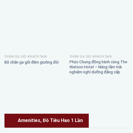
CHĂN GA GỐI KHÁCH SẠN
CHĂN GA GỐI KHÁCH SẠN
Phúc Chung đồng hành cùng The
Bộ chăn ga gối đệm giường đôi
Watson Hotel – Nâng tầm trải
nghiệm nghỉ dưỡng đẳng cấp
Amenities, Đồ Tiêu Hao 1 Lần