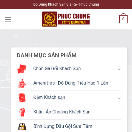
Skip
Đồ Dùng Khách Sạn Giá Rẻ - Phúc Chung
to
content
0
DANH MỤC SẢN PHẨM
Chăn Ga Gối Khách Sạn
Amenities- Đồ Dùng Tiêu Hao 1 Lần
Đệm Khách sạn
Khăn, Áo Choàng Khách Sạn
Bình Đựng Dầu Gội Sữa Tắm