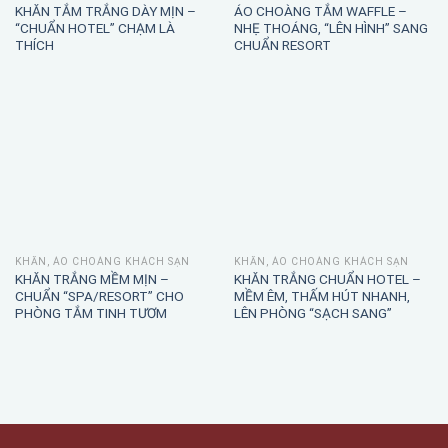
KHĂN TẮM TRẮNG DÀY MỊN –
ÁO CHOÀNG TẮM WAFFLE –
“CHUẨN HOTEL” CHẠM LÀ
NHẸ THOÁNG, “LÊN HÌNH” SANG
THÍCH
CHUẨN RESORT
KHĂN, ÁO CHOÀNG KHÁCH SẠN
KHĂN, ÁO CHOÀNG KHÁCH SẠN
KHĂN TRẮNG MỀM MỊN –
KHĂN TRẮNG CHUẨN HOTEL –
CHUẨN “SPA/RESORT” CHO
MỀM ÊM, THẤM HÚT NHANH,
PHÒNG TẮM TINH TƯƠM
LÊN PHÒNG “SẠCH SANG”