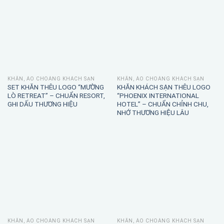
KHĂN, ÁO CHOÀNG KHÁCH SẠN
KHĂN, ÁO CHOÀNG KHÁCH SẠN
SET KHĂN THÊU LOGO “MƯỜNG
KHĂN KHÁCH SẠN THÊU LOGO
LÒ RETREAT” – CHUẨN RESORT,
“PHOENIX INTERNATIONAL
GHI DẤU THƯƠNG HIỆU
HOTEL” – CHUẨN CHỈNH CHU,
NHỚ THƯƠNG HIỆU LÂU
KHĂN, ÁO CHOÀNG KHÁCH SẠN
KHĂN, ÁO CHOÀNG KHÁCH SẠN