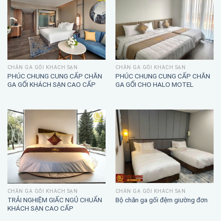
CHĂN GA GỐI KHÁCH SẠN
CHĂN GA GỐI KHÁCH SẠN
PHÚC CHUNG CUNG CẤP CHĂN
PHÚC CHUNG CUNG CẤP CHĂN
GA GỐI KHÁCH SẠN CAO CẤP
GA GỐI CHO HALO MOTEL
CHĂN GA GỐI KHÁCH SẠN
CHĂN GA GỐI KHÁCH SẠN
TRẢI NGHIỆM GIẤC NGỦ CHUẨN
Bộ chăn ga gối đệm giường đơn
KHÁCH SẠN CAO CẤP