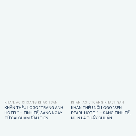
KHĂN, ÁO CHOÀNG KHÁCH SẠN
KHĂN, ÁO CHOÀNG KHÁCH SẠN
KHĂN THÊU LOGO “TRANG ANH
KHĂN THÊU NỔI LOGO “SEN
HOTEL” – TINH TẾ, SANG NGAY
PEARL HOTEL” – SANG TINH TẾ,
TỪ CÁI CHẠM ĐẦU TIÊN
NHÌN LÀ THẤY CHUẨN