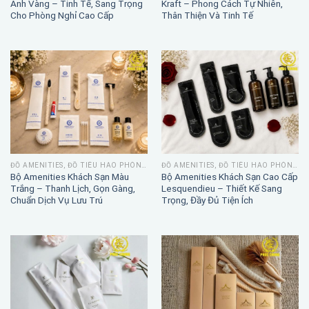
Ánh Vàng – Tinh Tế, Sang Trọng
Kraft – Phong Cách Tự Nhiên,
Cho Phòng Nghỉ Cao Cấp
Thân Thiện Và Tinh Tế
ĐỒ AMENITIES, ĐỒ TIÊU HAO PHÒNG TẮM
ĐỒ AMENITIES, ĐỒ TIÊU HAO PHÒNG TẮM
Bộ Amenities Khách Sạn Màu
Bộ Amenities Khách Sạn Cao Cấp
Trắng – Thanh Lịch, Gọn Gàng,
Lesquendieu – Thiết Kế Sang
Chuẩn Dịch Vụ Lưu Trú
Trọng, Đầy Đủ Tiện Ích