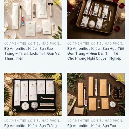
ĐỒ AMENITIES, ĐỒ TIÊU HAO PHÒNG TẮM
ĐỒ AMENITIES, ĐỒ TIÊU HAO PHÒNG TẮM
Bộ Amenities Khách Sạn Eco
Bộ Amenities Khách Sạn Họa Tiết
Trắng – Thanh Lịch, Tinh Gọn Và
Đen Trắng – Hiện Đại, Tinh Tế
Thân Thiện
Cho Phòng Nghỉ Chuyên Nghiệp
ĐỒ AMENITIES, ĐỒ TIÊU HAO PHÒNG TẮM
ĐỒ AMENITIES, ĐỒ TIÊU HAO PHÒNG TẮM
Bộ Amenities Khách Sạn Trắng
Bộ Amenities Khách Sạn Eco