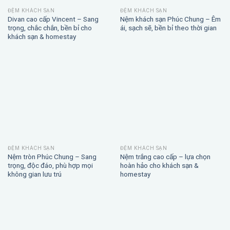
ĐỆM KHÁCH SẠN
ĐỆM KHÁCH SẠN
Divan cao cấp Vincent – Sang
Nệm khách sạn Phúc Chung – Êm
trọng, chắc chắn, bền bỉ cho
ái, sạch sẽ, bền bỉ theo thời gian
khách sạn & homestay
ĐỆM KHÁCH SẠN
ĐỆM KHÁCH SẠN
Nệm tròn Phúc Chung – Sang
Nệm trắng cao cấp – lựa chọn
trọng, độc đáo, phù hợp mọi
hoàn hảo cho khách sạn &
không gian lưu trú
homestay