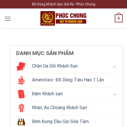
Skip
Đồ Dùng Khách Sạn Giá Rẻ - Phúc Chung
to
content
0
DANH MỤC SẢN PHẨM
Chăn Ga Gối Khách Sạn
Amenities- Đồ Dùng Tiêu Hao 1 Lần
Đệm Khách sạn
Khăn, Áo Choàng Khách Sạn
Bình Đựng Dầu Gội Sữa Tắm