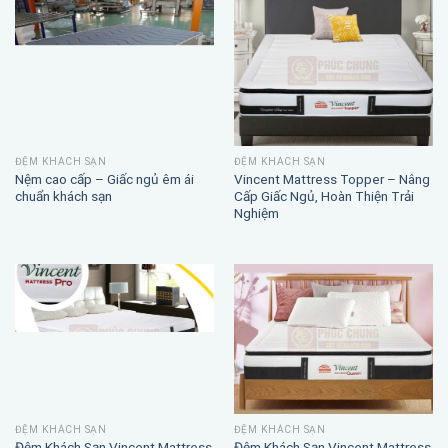
ĐỆM KHÁCH SẠN
ĐỆM KHÁCH SẠN
Divan cao cấp Vincent – Sang
Nệm khách sạn Phúc Chung – Êm
trọng, chắc chắn, bền bỉ cho
ái, sạch sẽ, bền bỉ theo thời gian
khách sạn & homestay
ĐỆM KHÁCH SẠN
ĐỆM KHÁCH SẠN
Nệm trắng cao cấp – lựa chọn
Nệm tròn Phúc Chung – Sang
hoàn hảo cho khách sạn &
trọng, độc đáo, phù hợp mọi
homestay
không gian lưu trú