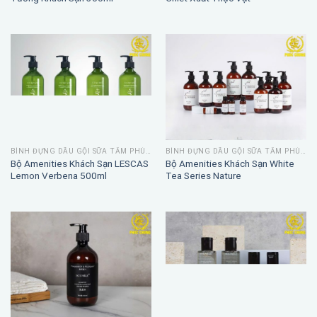
BÌNH ĐỰNG DẦU GỘI SỮA TẮM PHÚC CHUNG
BÌNH ĐỰNG DẦU GỘI SỮA TẮM PHÚC CHUNG