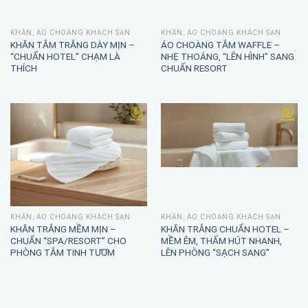
HOTEL” – TINH TẾ, SANG NGAY
PEARL HOTEL” – SANG TINH TẾ,
TỪ CÁI CHẠM ĐẦU TIÊN
NHÌN LÀ THẤY CHUẨN
KHĂN, ÁO CHOÀNG KHÁCH SẠN
KHĂN, ÁO CHOÀNG KHÁCH SẠN
SET KHĂN THÊU LOGO “MƯỜNG
KHĂN KHÁCH SẠN THÊU LOGO
LÒ RETREAT” – CHUẨN RESORT,
“PHOENIX INTERNATIONAL
GHI DẤU THƯƠNG HIỆU
HOTEL” – CHUẨN CHỈNH CHU,
NHỚ THƯƠNG HIỆU LÂU