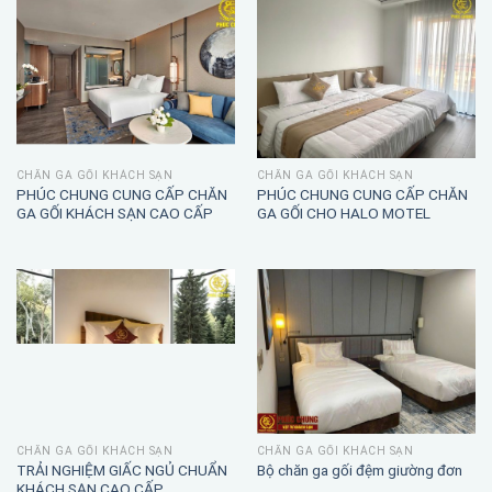
CHĂN GA GỐI KHÁCH SẠN
CHĂN GA GỐI KHÁCH SẠN
PHÚC CHUNG CUNG CẤP CHĂN
PHÚC CHUNG CUNG CẤP CHĂN
GA GỐI KHÁCH SẠN CAO CẤP
GA GỐI CHO HALO MOTEL
CHĂN GA GỐI KHÁCH SẠN
CHĂN GA GỐI KHÁCH SẠN
TRẢI NGHIỆM GIẤC NGỦ CHUẨN
Bộ chăn ga gối đệm giường đơn
KHÁCH SẠN CAO CẤP