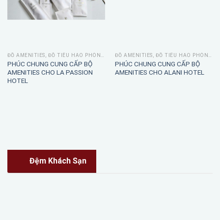
ĐỒ AMENITIES, ĐỒ TIÊU HAO PHÒNG TẮM
ĐỒ AMENITIES, ĐỒ TIÊU HAO PHÒNG TẮM
Bộ Amenities Khách Sạn Trắng
Bộ Amenities Khách Sạn Eco
Ánh Vàng – Tinh Tế, Sang Trọng
Kraft – Phong Cách Tự Nhiên,
Cho Phòng Nghỉ Cao Cấp
Thân Thiện Và Tinh Tế
ĐỒ AMENITIES, ĐỒ TIÊU HAO PHÒNG TẮM
ĐỒ AMENITIES, ĐỒ TIÊU HAO PHÒNG TẮM
Bộ Amenities Khách Sạn Màu
Bộ Amenities Khách Sạn Cao Cấp
Trắng – Thanh Lịch, Gọn Gàng,
Lesquendieu – Thiết Kế Sang
Chuẩn Dịch Vụ Lưu Trú
Trọng, Đầy Đủ Tiện Ích