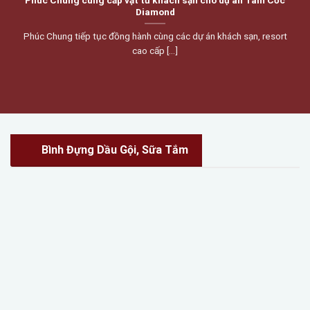
DỰ ÁN ĐÃ TRIỂN KHAI
Các dự án khách sạn được Phúc Chung đã triển khai trên
toàn quốc
19
Th6