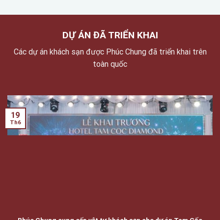
KHĂN, ÁO CHOÀNG KHÁCH SẠN
KHĂN, ÁO CHOÀNG KHÁCH SẠN
KHĂN TẮM TRẮNG DÀY MỊN –
ÁO CHOÀNG TẮM WAFFLE –
“CHUẨN HOTEL” CHẠM LÀ
NHẸ THOÁNG, “LÊN HÌNH” SANG
THÍCH
CHUẨN RESORT
KHĂN, ÁO CHOÀNG KHÁCH SẠN
KHĂN, ÁO CHOÀNG KHÁCH SẠN
KHĂN TRẮNG MỀM MỊN –
KHĂN TRẮNG CHUẨN HOTEL –
CHUẨN “SPA/RESORT” CHO
MỀM ÊM, THẤM HÚT NHANH,
PHÒNG TẮM TINH TƯƠM
LÊN PHÒNG “SẠCH SANG”