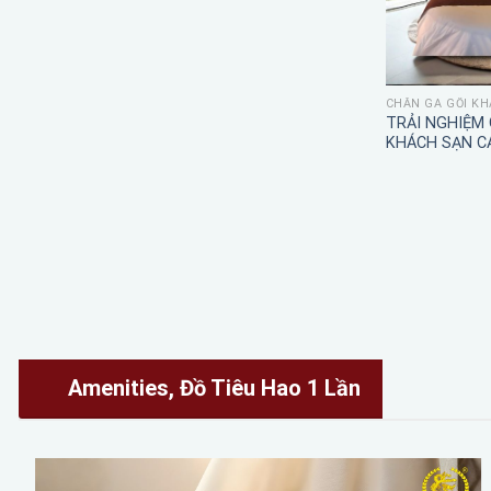
CHĂN GA GỐI KH
TRẢI NGHIỆM
KHÁCH SẠN C
Amenities, Đồ Tiêu Hao 1 Lần