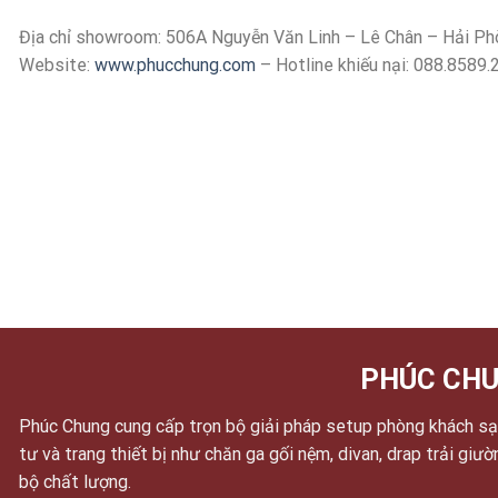
Địa chỉ showroom: 506A Nguyễn Văn Linh – Lê Chân – Hải Ph
Website:
www.phucchung.com
– Hotline khiếu nại: 088.8589.
PHÚC CHU
Phúc Chung cung cấp trọn bộ giải pháp setup phòng khách sạn
tư và trang thiết bị như chăn ga gối nệm, divan, drap trải giư
bộ chất lượng.