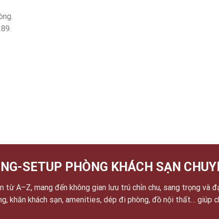
òng.
289.
NG-SETUP PHÒNG KHÁCH SẠN CHUY
 từ A–Z, mang đến không gian lưu trú chỉn chu, sang trọng và đ
ờng, khăn khách sạn, amenities, dép đi phòng, đồ nội thất… giúp 