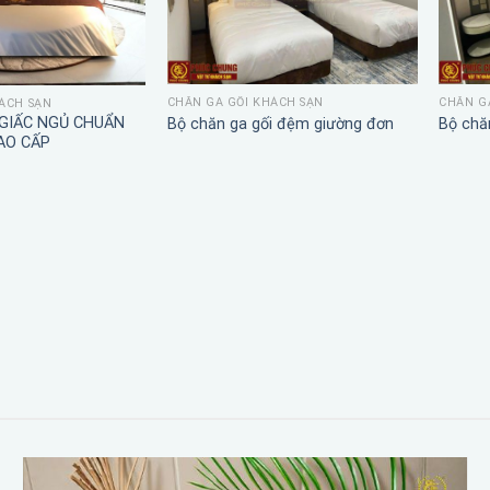
CHĂN GA GỐI KHÁCH SẠN
CHĂN G
ÁCH SẠN
 GIẤC NGỦ CHUẨN
Bộ chăn ga gối đệm giường đơn
Bộ chă
AO CẤP