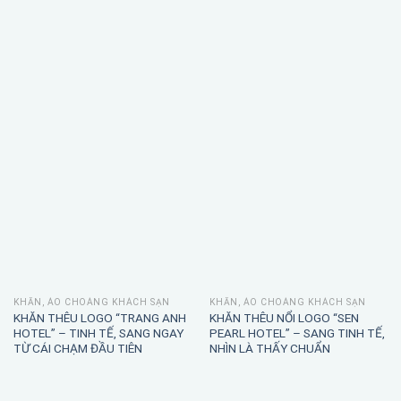
KHĂN, ÁO CHOÀNG KHÁCH SẠN
KHĂN, ÁO CHOÀNG KHÁCH SẠN
KHĂN THÊU LOGO “TRANG ANH
KHĂN THÊU NỔI LOGO “SEN
HOTEL” – TINH TẾ, SANG NGAY
PEARL HOTEL” – SANG TINH TẾ,
TỪ CÁI CHẠM ĐẦU TIÊN
NHÌN LÀ THẤY CHUẨN