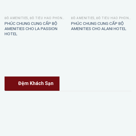
ĐỒ AMENITIES, ĐỒ TIÊU HAO PHÒNG TẮM
ĐỒ AMENITIES, ĐỒ TIÊU HAO PHÒNG TẮM
PHÚC CHUNG CUNG CẤP BỘ
PHÚC CHUNG CUNG CẤP BỘ
AMENITIES CHO LA PASSION
AMENITIES CHO ALANI HOTEL
HOTEL
Đệm Khách Sạn