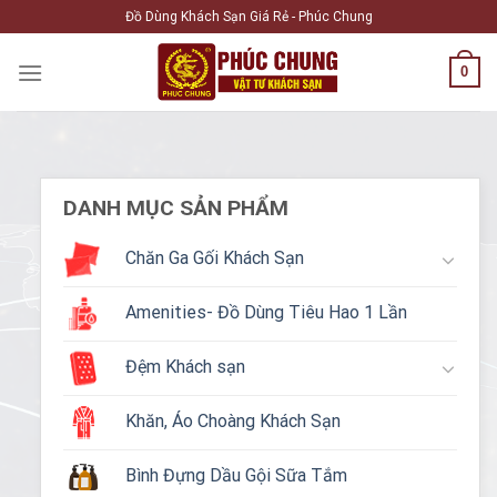
Skip
Đồ Dùng Khách Sạn Giá Rẻ - Phúc Chung
to
content
0
DANH MỤC SẢN PHẨM
Chăn Ga Gối Khách Sạn
Amenities- Đồ Dùng Tiêu Hao 1 Lần
Đệm Khách sạn
Khăn, Áo Choàng Khách Sạn
Bình Đựng Dầu Gội Sữa Tắm