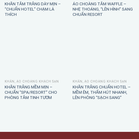
KHĂN TẮM TRẮNG DÀY MỊN –
ÁO CHOÀNG TẮM WAFFLE –
“CHUẨN HOTEL” CHẠM LÀ
NHẸ THOÁNG, “LÊN HÌNH” SANG
THÍCH
CHUẨN RESORT
KHĂN, ÁO CHOÀNG KHÁCH SẠN
KHĂN, ÁO CHOÀNG KHÁCH SẠN
KHĂN TRẮNG MỀM MỊN –
KHĂN TRẮNG CHUẨN HOTEL –
CHUẨN “SPA/RESORT” CHO
MỀM ÊM, THẤM HÚT NHANH,
PHÒNG TẮM TINH TƯƠM
LÊN PHÒNG “SẠCH SANG”