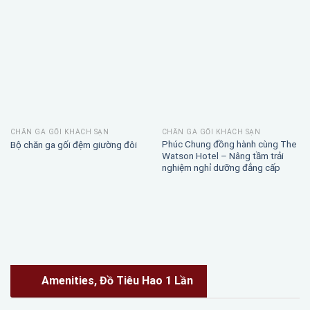
CHĂN GA GỐI KHÁCH SẠN
CHĂN GA GỐI KHÁCH SẠN
Phúc Chung đồng hành cùng The
Bộ chăn ga gối đệm giường đôi
Watson Hotel – Nâng tầm trải
nghiệm nghỉ dưỡng đẳng cấp
Amenities, Đồ Tiêu Hao 1 Lần