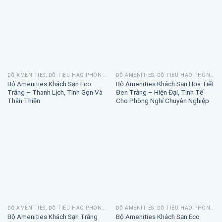
ĐỒ AMENITIES, ĐỒ TIÊU HAO PHÒNG TẮM
ĐỒ AMENITIES, ĐỒ TIÊU HAO PHÒNG TẮM
Bộ Amenities Khách Sạn Eco
Bộ Amenities Khách Sạn Họa Tiết
Trắng – Thanh Lịch, Tinh Gọn Và
Đen Trắng – Hiện Đại, Tinh Tế
Thân Thiện
Cho Phòng Nghỉ Chuyên Nghiệp
ĐỒ AMENITIES, ĐỒ TIÊU HAO PHÒNG TẮM
ĐỒ AMENITIES, ĐỒ TIÊU HAO PHÒNG TẮM
Bộ Amenities Khách Sạn Trắng
Bộ Amenities Khách Sạn Eco