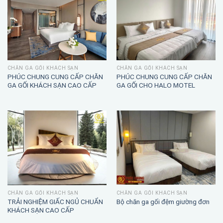
CHĂN GA GỐI KHÁCH SẠN
CHĂN GA GỐI KHÁCH SẠN
PHÚC CHUNG CUNG CẤP CHĂN
PHÚC CHUNG CUNG CẤP CHĂN
GA GỐI KHÁCH SẠN CAO CẤP
GA GỐI CHO HALO MOTEL
CHĂN GA GỐI KHÁCH SẠN
CHĂN GA GỐI KHÁCH SẠN
TRẢI NGHIỆM GIẤC NGỦ CHUẨN
Bộ chăn ga gối đệm giường đơn
KHÁCH SẠN CAO CẤP