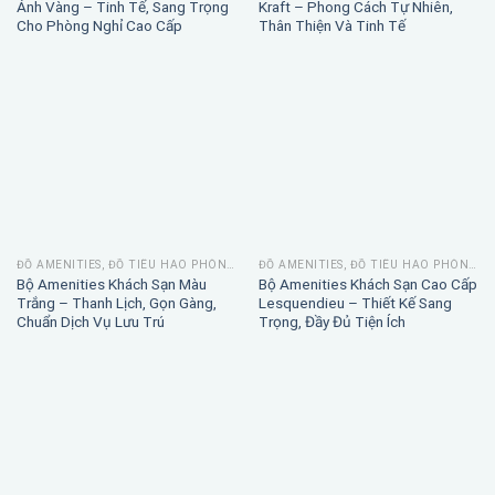
Ánh Vàng – Tinh Tế, Sang Trọng
Kraft – Phong Cách Tự Nhiên,
Cho Phòng Nghỉ Cao Cấp
Thân Thiện Và Tinh Tế
ĐỒ AMENITIES, ĐỒ TIÊU HAO PHÒNG TẮM
ĐỒ AMENITIES, ĐỒ TIÊU HAO PHÒNG TẮM
Bộ Amenities Khách Sạn Màu
Bộ Amenities Khách Sạn Cao Cấp
Trắng – Thanh Lịch, Gọn Gàng,
Lesquendieu – Thiết Kế Sang
Chuẩn Dịch Vụ Lưu Trú
Trọng, Đầy Đủ Tiện Ích