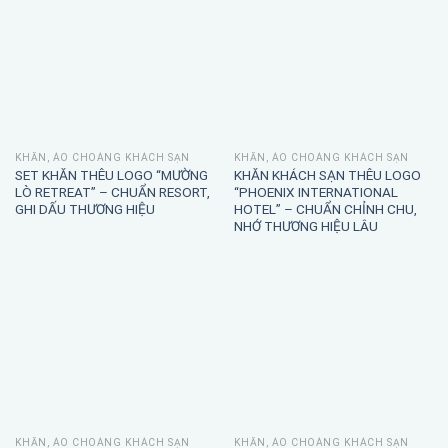
KHĂN, ÁO CHOÀNG KHÁCH SẠN
KHĂN, ÁO CHOÀNG KHÁCH SẠN
SET KHĂN THÊU LOGO “MƯỜNG
KHĂN KHÁCH SẠN THÊU LOGO
LÒ RETREAT” – CHUẨN RESORT,
“PHOENIX INTERNATIONAL
GHI DẤU THƯƠNG HIỆU
HOTEL” – CHUẨN CHỈNH CHU,
NHỚ THƯƠNG HIỆU LÂU
KHĂN, ÁO CHOÀNG KHÁCH SẠN
KHĂN, ÁO CHOÀNG KHÁCH SẠN