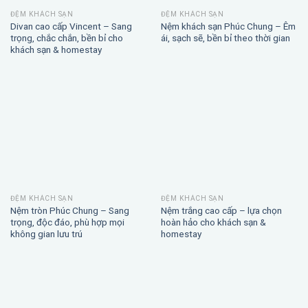
ĐỆM KHÁCH SẠN
ĐỆM KHÁCH SẠN
Divan cao cấp Vincent – Sang
Nệm khách sạn Phúc Chung – Êm
trọng, chắc chắn, bền bỉ cho
ái, sạch sẽ, bền bỉ theo thời gian
khách sạn & homestay
ĐỆM KHÁCH SẠN
ĐỆM KHÁCH SẠN
Nệm tròn Phúc Chung – Sang
Nệm trắng cao cấp – lựa chọn
trọng, độc đáo, phù hợp mọi
hoàn hảo cho khách sạn &
không gian lưu trú
homestay