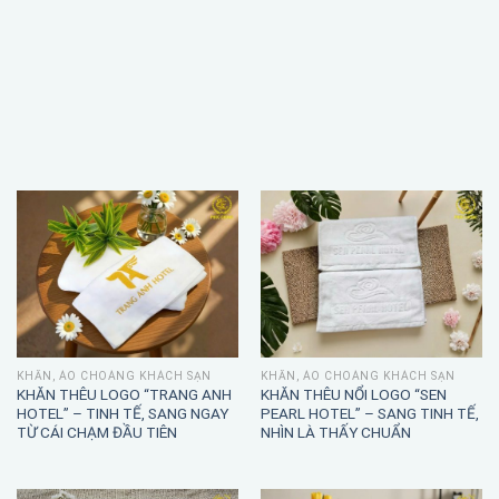
KHĂN, ÁO CHOÀNG KHÁCH SẠN
KHĂN, ÁO CHOÀNG KHÁCH SẠN
KHĂN THÊU LOGO “TRANG ANH
KHĂN THÊU NỔI LOGO “SEN
HOTEL” – TINH TẾ, SANG NGAY
PEARL HOTEL” – SANG TINH TẾ,
TỪ CÁI CHẠM ĐẦU TIÊN
NHÌN LÀ THẤY CHUẨN