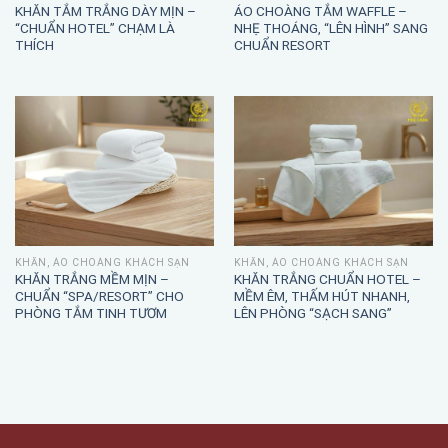
KHĂN TẮM TRẮNG DÀY MỊN –
ÁO CHOÀNG TẮM WAFFLE –
“CHUẨN HOTEL” CHẠM LÀ
NHẸ THOÁNG, “LÊN HÌNH” SANG
THÍCH
CHUẨN RESORT
KHĂN, ÁO CHOÀNG KHÁCH SẠN
KHĂN, ÁO CHOÀNG KHÁCH SẠN
KHĂN TRẮNG MỀM MỊN –
KHĂN TRẮNG CHUẨN HOTEL –
CHUẨN “SPA/RESORT” CHO
MỀM ÊM, THẤM HÚT NHANH,
PHÒNG TẮM TINH TƯƠM
LÊN PHÒNG “SẠCH SANG”