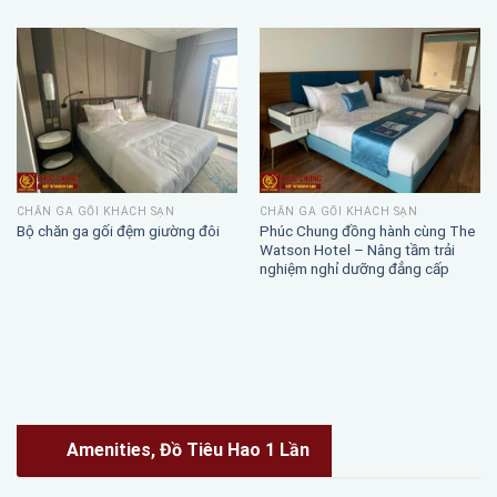
CHĂN GA GỐI KHÁCH SẠN
CHĂN GA GỐI KHÁCH SẠN
Phúc Chung đồng hành cùng The
Bộ chăn ga gối đệm giường đôi
Watson Hotel – Nâng tầm trải
nghiệm nghỉ dưỡng đẳng cấp
Amenities, Đồ Tiêu Hao 1 Lần