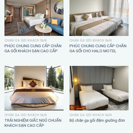
CHĂN GA GỐI KHÁCH SẠN
CHĂN GA GỐI KHÁCH SẠN
PHÚC CHUNG CUNG CẤP CHĂN
PHÚC CHUNG CUNG CẤP CHĂN
GA GỐI KHÁCH SẠN CAO CẤP
GA GỐI CHO HALO MOTEL
CHĂN GA GỐI KHÁCH SẠN
CHĂN GA GỐI KHÁCH SẠN
TRẢI NGHIỆM GIẤC NGỦ CHUẨN
Bộ chăn ga gối đệm giường đơn
KHÁCH SẠN CAO CẤP