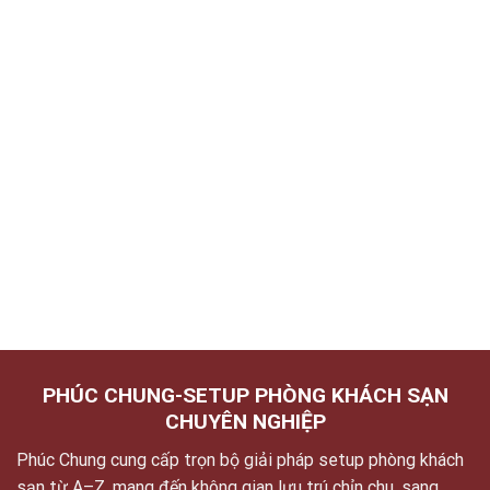
PHÚC CHUNG-SETUP PHÒNG KHÁCH SẠN
CHUYÊN NGHIỆP
Phúc Chung cung cấp trọn bộ giải pháp setup phòng khách
sạn từ A–Z, mang đến không gian lưu trú chỉn chu, sang