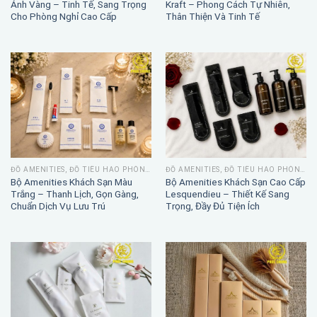
Ánh Vàng – Tinh Tế, Sang Trọng
Kraft – Phong Cách Tự Nhiên,
Cho Phòng Nghỉ Cao Cấp
Thân Thiện Và Tinh Tế
ĐỒ AMENITIES, ĐỒ TIÊU HAO PHÒNG TẮM
ĐỒ AMENITIES, ĐỒ TIÊU HAO PHÒNG TẮM
Bộ Amenities Khách Sạn Màu
Bộ Amenities Khách Sạn Cao Cấp
Trắng – Thanh Lịch, Gọn Gàng,
Lesquendieu – Thiết Kế Sang
Chuẩn Dịch Vụ Lưu Trú
Trọng, Đầy Đủ Tiện Ích