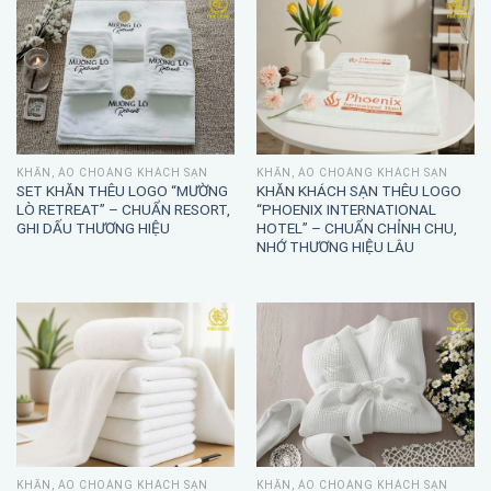
KHĂN, ÁO CHOÀNG KHÁCH SẠN
KHĂN, ÁO CHOÀNG KHÁCH SẠN
SET KHĂN THÊU LOGO “MƯỜNG
KHĂN KHÁCH SẠN THÊU LOGO
LÒ RETREAT” – CHUẨN RESORT,
“PHOENIX INTERNATIONAL
GHI DẤU THƯƠNG HIỆU
HOTEL” – CHUẨN CHỈNH CHU,
NHỚ THƯƠNG HIỆU LÂU
KHĂN, ÁO CHOÀNG KHÁCH SẠN
KHĂN, ÁO CHOÀNG KHÁCH SẠN