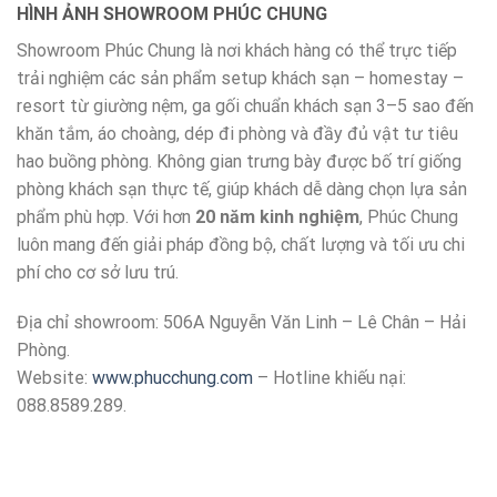
HÌNH ẢNH SHOWROOM PHÚC CHUNG
Showroom Phúc Chung là nơi khách hàng có thể trực tiếp
trải nghiệm các sản phẩm setup khách sạn – homestay –
resort từ giường nệm, ga gối chuẩn khách sạn 3–5 sao đến
khăn tắm, áo choàng, dép đi phòng và đầy đủ vật tư tiêu
hao buồng phòng. Không gian trưng bày được bố trí giống
phòng khách sạn thực tế, giúp khách dễ dàng chọn lựa sản
phẩm phù hợp. Với hơn
20 năm kinh nghiệm
, Phúc Chung
luôn mang đến giải pháp đồng bộ, chất lượng và tối ưu chi
phí cho cơ sở lưu trú.
Địa chỉ showroom: 506A Nguyễn Văn Linh – Lê Chân – Hải
Phòng.
Website:
www.phucchung.com
– Hotline khiếu nại:
088.8589.289.