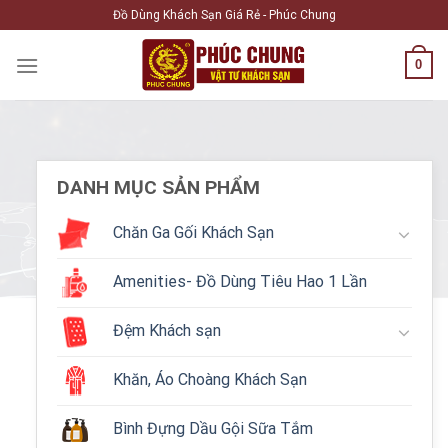
Skip
Đồ Dùng Khách Sạn Giá Rẻ - Phúc Chung
to
content
0
DANH MỤC SẢN PHẨM
Chăn Ga Gối Khách Sạn
Amenities- Đồ Dùng Tiêu Hao 1 Lần
Đệm Khách sạn
Khăn, Áo Choàng Khách Sạn
Bình Đựng Dầu Gội Sữa Tắm