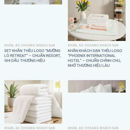
KHĂN, ÁO CHOÀNG KHÁCH SẠN
KHĂN, ÁO CHOÀNG KHÁCH SẠN
SET KHĂN THÊU LOGO “MƯỜNG
KHĂN KHÁCH SẠN THÊU LOGO
LÒ RETREAT” – CHUẨN RESORT,
“PHOENIX INTERNATIONAL
GHI DẤU THƯƠNG HIỆU
HOTEL” – CHUẨN CHỈNH CHU,
NHỚ THƯƠNG HIỆU LÂU
KHĂN, ÁO CHOÀNG KHÁCH SẠN
KHĂN, ÁO CHOÀNG KHÁCH SẠN