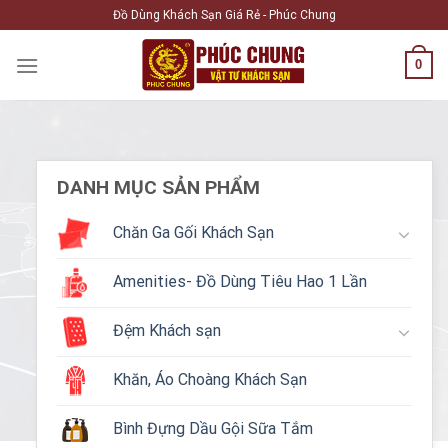
Skip
Đồ Dùng Khách Sạn Giá Rẻ - Phúc Chung
to
content
0
DANH MỤC SẢN PHẨM
Chăn Ga Gối Khách Sạn
Amenities- Đồ Dùng Tiêu Hao 1 Lần
Đệm Khách sạn
Khăn, Áo Choàng Khách Sạn
Bình Đựng Dầu Gội Sữa Tắm