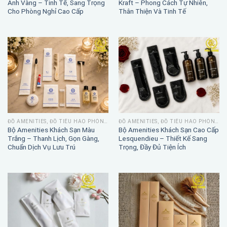
Ánh Vàng – Tinh Tế, Sang Trọng
Kraft – Phong Cách Tự Nhiên,
Cho Phòng Nghỉ Cao Cấp
Thân Thiện Và Tinh Tế
ĐỒ AMENITIES, ĐỒ TIÊU HAO PHÒNG TẮM
ĐỒ AMENITIES, ĐỒ TIÊU HAO PHÒNG TẮM
Bộ Amenities Khách Sạn Màu
Bộ Amenities Khách Sạn Cao Cấp
Trắng – Thanh Lịch, Gọn Gàng,
Lesquendieu – Thiết Kế Sang
Chuẩn Dịch Vụ Lưu Trú
Trọng, Đầy Đủ Tiện Ích