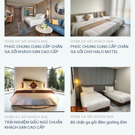
CHĂN GA GỐI KHÁCH SẠN
CHĂN GA GỐI KHÁCH SẠN
PHÚC CHUNG CUNG CẤP CHĂN
PHÚC CHUNG CUNG CẤP CHĂN
GA GỐI KHÁCH SẠN CAO CẤP
GA GỐI CHO HALO MOTEL
CHĂN GA GỐI KHÁCH SẠN
CHĂN GA GỐI KHÁCH SẠN
TRẢI NGHIỆM GIẤC NGỦ CHUẨN
Bộ chăn ga gối đệm giường đơn
KHÁCH SẠN CAO CẤP