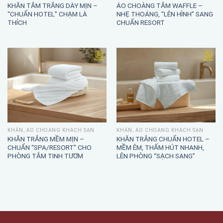
KHĂN TẮM TRẮNG DÀY MỊN –
ÁO CHOÀNG TẮM WAFFLE –
“CHUẨN HOTEL” CHẠM LÀ
NHẸ THOÁNG, “LÊN HÌNH” SANG
THÍCH
CHUẨN RESORT
KHĂN, ÁO CHOÀNG KHÁCH SẠN
KHĂN, ÁO CHOÀNG KHÁCH SẠN
KHĂN TRẮNG MỀM MỊN –
KHĂN TRẮNG CHUẨN HOTEL –
CHUẨN “SPA/RESORT” CHO
MỀM ÊM, THẤM HÚT NHANH,
PHÒNG TẮM TINH TƯƠM
LÊN PHÒNG “SẠCH SANG”