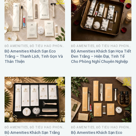
ĐỒ AMENITIES, ĐỒ TIÊU HAO PHÒNG TẮM
ĐỒ AMENITIES, ĐỒ TIÊU HAO PHÒNG TẮM
Bộ Amenities Khách Sạn Eco
Bộ Amenities Khách Sạn Họa Tiết
Trắng – Thanh Lịch, Tinh Gọn Và
Đen Trắng – Hiện Đại, Tinh Tế
Thân Thiện
Cho Phòng Nghỉ Chuyên Nghiệp
ĐỒ AMENITIES, ĐỒ TIÊU HAO PHÒNG TẮM
ĐỒ AMENITIES, ĐỒ TIÊU HAO PHÒNG TẮM
Bộ Amenities Khách Sạn Trắng
Bộ Amenities Khách Sạn Eco