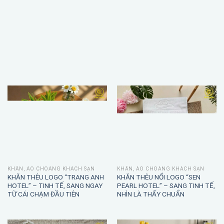
KHĂN, ÁO CHOÀNG KHÁCH SẠN
KHĂN, ÁO CHOÀNG KHÁCH SẠN
KHĂN THÊU LOGO “TRANG ANH
KHĂN THÊU NỔI LOGO “SEN
HOTEL” – TINH TẾ, SANG NGAY
PEARL HOTEL” – SANG TINH TẾ,
TỪ CÁI CHẠM ĐẦU TIÊN
NHÌN LÀ THẤY CHUẨN