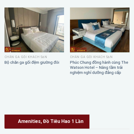
CHĂN GA GỐI KHÁCH SẠN
CHĂN GA GỐI KHÁCH SẠN
Phúc Chung đồng hành cùng The
Bộ chăn ga gối đệm giường đôi
Watson Hotel – Nâng tầm trải
nghiệm nghỉ dưỡng đẳng cấp
Amenities, Đồ Tiêu Hao 1 Lần