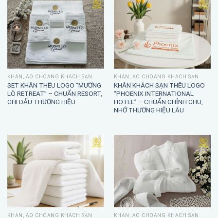
KHĂN, ÁO CHOÀNG KHÁCH SẠN
KHĂN, ÁO CHOÀNG KHÁCH SẠN
SET KHĂN THÊU LOGO “MƯỜNG
KHĂN KHÁCH SẠN THÊU LOGO
LÒ RETREAT” – CHUẨN RESORT,
“PHOENIX INTERNATIONAL
GHI DẤU THƯƠNG HIỆU
HOTEL” – CHUẨN CHỈNH CHU,
NHỚ THƯƠNG HIỆU LÂU
KHĂN, ÁO CHOÀNG KHÁCH SẠN
KHĂN, ÁO CHOÀNG KHÁCH SẠN