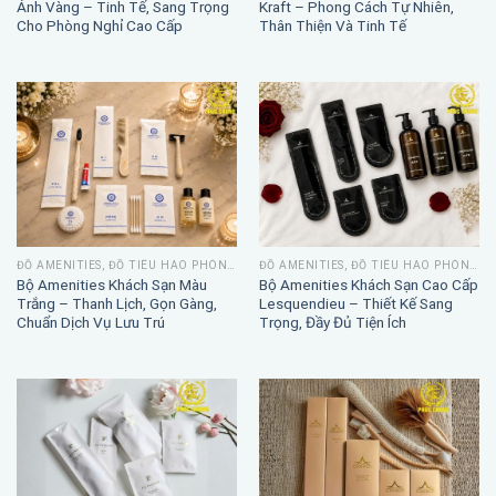
Ánh Vàng – Tinh Tế, Sang Trọng
Kraft – Phong Cách Tự Nhiên,
Cho Phòng Nghỉ Cao Cấp
Thân Thiện Và Tinh Tế
ĐỒ AMENITIES, ĐỒ TIÊU HAO PHÒNG TẮM
ĐỒ AMENITIES, ĐỒ TIÊU HAO PHÒNG TẮM
Bộ Amenities Khách Sạn Màu
Bộ Amenities Khách Sạn Cao Cấp
Trắng – Thanh Lịch, Gọn Gàng,
Lesquendieu – Thiết Kế Sang
Chuẩn Dịch Vụ Lưu Trú
Trọng, Đầy Đủ Tiện Ích