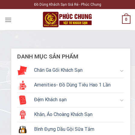
Skip
Đồ Dùng Khách Sạn Giá Rẻ - Phúc Chung
to
content
0
DANH MỤC SẢN PHẨM
Chăn Ga Gối Khách Sạn
Amenities- Đồ Dùng Tiêu Hao 1 Lần
Đệm Khách sạn
Khăn, Áo Choàng Khách Sạn
Bình Đựng Dầu Gội Sữa Tắm