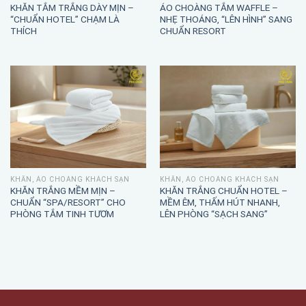
KHĂN TẮM TRẮNG DÀY MỊN –
ÁO CHOÀNG TẮM WAFFLE –
“CHUẨN HOTEL” CHẠM LÀ
NHẸ THOÁNG, “LÊN HÌNH” SANG
THÍCH
CHUẨN RESORT
KHĂN, ÁO CHOÀNG KHÁCH SẠN
KHĂN, ÁO CHOÀNG KHÁCH SẠN
KHĂN TRẮNG MỀM MỊN –
KHĂN TRẮNG CHUẨN HOTEL –
CHUẨN “SPA/RESORT” CHO
MỀM ÊM, THẤM HÚT NHANH,
PHÒNG TẮM TINH TƯƠM
LÊN PHÒNG “SẠCH SANG”