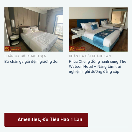
CHĂN GA GỐI KHÁCH SẠN
CHĂN GA GỐI KHÁCH SẠN
Phúc Chung đồng hành cùng The
Bộ chăn ga gối đệm giường đôi
Watson Hotel – Nâng tầm trải
nghiệm nghỉ dưỡng đẳng cấp
Amenities, Đồ Tiêu Hao 1 Lần