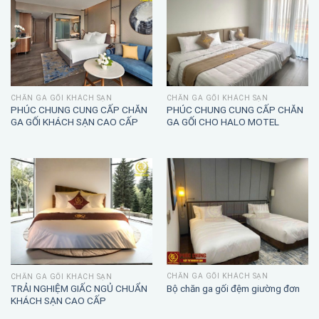
CHĂN GA GỐI KHÁCH SẠN
CHĂN GA GỐI KHÁCH SẠN
PHÚC CHUNG CUNG CẤP CHĂN
PHÚC CHUNG CUNG CẤP CHĂN
GA GỐI KHÁCH SẠN CAO CẤP
GA GỐI CHO HALO MOTEL
CHĂN GA GỐI KHÁCH SẠN
CHĂN GA GỐI KHÁCH SẠN
TRẢI NGHIỆM GIẤC NGỦ CHUẨN
Bộ chăn ga gối đệm giường đơn
KHÁCH SẠN CAO CẤP