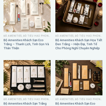
ĐỒ AMENITIES, ĐỒ TIÊU HAO PHÒNG TẮM
ĐỒ AMENITIES, ĐỒ TIÊU HAO PHÒNG TẮM
Bộ Amenities Khách Sạn Eco
Bộ Amenities Khách Sạn Họa Tiết
Trắng – Thanh Lịch, Tinh Gọn Và
Đen Trắng – Hiện Đại, Tinh Tế
Thân Thiện
Cho Phòng Nghỉ Chuyên Nghiệp
ĐỒ AMENITIES, ĐỒ TIÊU HAO PHÒNG TẮM
ĐỒ AMENITIES, ĐỒ TIÊU HAO PHÒNG TẮM
Bộ Amenities Khách Sạn Trắng
Bộ Amenities Khách Sạn Eco