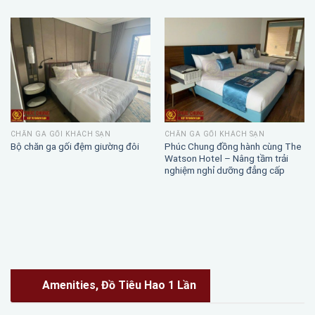
CHĂN GA GỐI KHÁCH SẠN
CHĂN GA GỐI KHÁCH SẠN
Phúc Chung đồng hành cùng The
Bộ chăn ga gối đệm giường đôi
Watson Hotel – Nâng tầm trải
nghiệm nghỉ dưỡng đẳng cấp
Amenities, Đồ Tiêu Hao 1 Lần