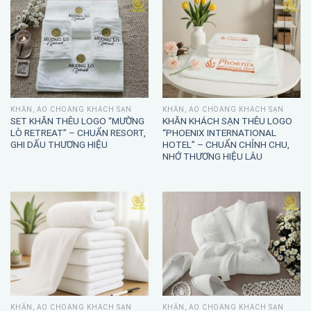
KHĂN, ÁO CHOÀNG KHÁCH SẠN
KHĂN, ÁO CHOÀNG KHÁCH SẠN
SET KHĂN THÊU LOGO “MƯỜNG
KHĂN KHÁCH SẠN THÊU LOGO
LÒ RETREAT” – CHUẨN RESORT,
“PHOENIX INTERNATIONAL
GHI DẤU THƯƠNG HIỆU
HOTEL” – CHUẨN CHỈNH CHU,
NHỚ THƯƠNG HIỆU LÂU
KHĂN, ÁO CHOÀNG KHÁCH SẠN
KHĂN, ÁO CHOÀNG KHÁCH SẠN