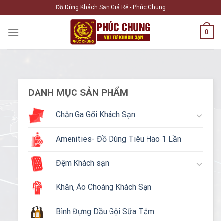
Skip
Đồ Dùng Khách Sạn Giá Rẻ - Phúc Chung
to
content
0
DANH MỤC SẢN PHẨM
Chăn Ga Gối Khách Sạn
Amenities- Đồ Dùng Tiêu Hao 1 Lần
Đệm Khách sạn
Khăn, Áo Choàng Khách Sạn
Bình Đựng Dầu Gội Sữa Tắm