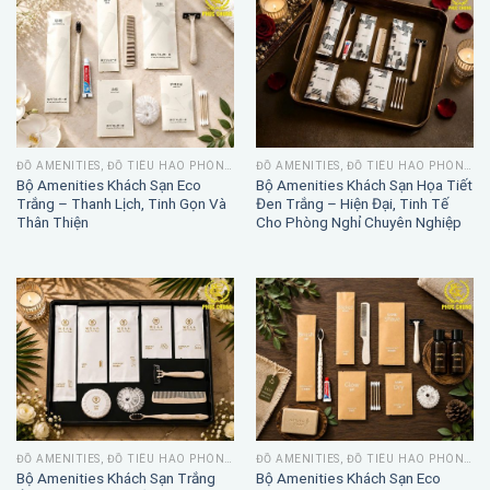
ĐỒ AMENITIES, ĐỒ TIÊU HAO PHÒNG TẮM
ĐỒ AMENITIES, ĐỒ TIÊU HAO PHÒNG TẮM
Bộ Amenities Khách Sạn Eco
Bộ Amenities Khách Sạn Họa Tiết
Trắng – Thanh Lịch, Tinh Gọn Và
Đen Trắng – Hiện Đại, Tinh Tế
Thân Thiện
Cho Phòng Nghỉ Chuyên Nghiệp
ĐỒ AMENITIES, ĐỒ TIÊU HAO PHÒNG TẮM
ĐỒ AMENITIES, ĐỒ TIÊU HAO PHÒNG TẮM
Bộ Amenities Khách Sạn Trắng
Bộ Amenities Khách Sạn Eco