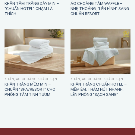
KHĂN TẮM TRẮNG DÀY MỊN –
ÁO CHOÀNG TẮM WAFFLE –
“CHUẨN HOTEL” CHẠM LÀ
NHẸ THOÁNG, “LÊN HÌNH” SANG
THÍCH
CHUẨN RESORT
KHĂN, ÁO CHOÀNG KHÁCH SẠN
KHĂN, ÁO CHOÀNG KHÁCH SẠN
KHĂN TRẮNG MỀM MỊN –
KHĂN TRẮNG CHUẨN HOTEL –
CHUẨN “SPA/RESORT” CHO
MỀM ÊM, THẤM HÚT NHANH,
PHÒNG TẮM TINH TƯƠM
LÊN PHÒNG “SẠCH SANG”