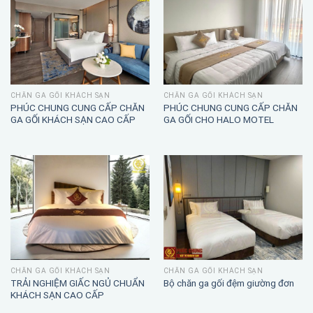
CHĂN GA GỐI KHÁCH SẠN
CHĂN GA GỐI KHÁCH SẠN
PHÚC CHUNG CUNG CẤP CHĂN
PHÚC CHUNG CUNG CẤP CHĂN
GA GỐI KHÁCH SẠN CAO CẤP
GA GỐI CHO HALO MOTEL
CHĂN GA GỐI KHÁCH SẠN
CHĂN GA GỐI KHÁCH SẠN
TRẢI NGHIỆM GIẤC NGỦ CHUẨN
Bộ chăn ga gối đệm giường đơn
KHÁCH SẠN CAO CẤP