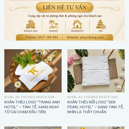
KHĂN, ÁO CHOÀNG KHÁCH SẠN
KHĂN, ÁO CHOÀNG KHÁCH SẠN
KHĂN THÊU LOGO “TRANG ANH
KHĂN THÊU NỔI LOGO “SEN
HOTEL” – TINH TẾ, SANG NGAY
PEARL HOTEL” – SANG TINH TẾ,
TỪ CÁI CHẠM ĐẦU TIÊN
NHÌN LÀ THẤY CHUẨN