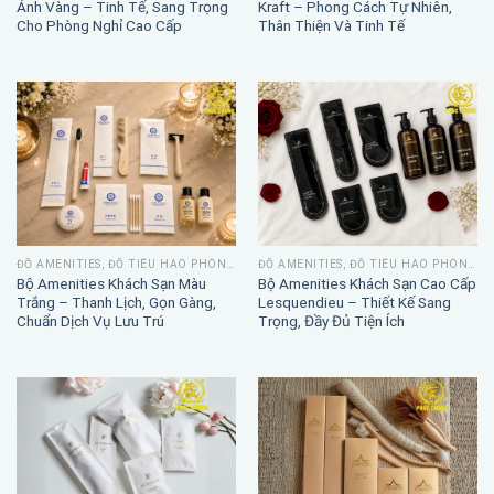
Ánh Vàng – Tinh Tế, Sang Trọng
Kraft – Phong Cách Tự Nhiên,
Cho Phòng Nghỉ Cao Cấp
Thân Thiện Và Tinh Tế
ĐỒ AMENITIES, ĐỒ TIÊU HAO PHÒNG TẮM
ĐỒ AMENITIES, ĐỒ TIÊU HAO PHÒNG TẮM
Bộ Amenities Khách Sạn Màu
Bộ Amenities Khách Sạn Cao Cấp
Trắng – Thanh Lịch, Gọn Gàng,
Lesquendieu – Thiết Kế Sang
Chuẩn Dịch Vụ Lưu Trú
Trọng, Đầy Đủ Tiện Ích