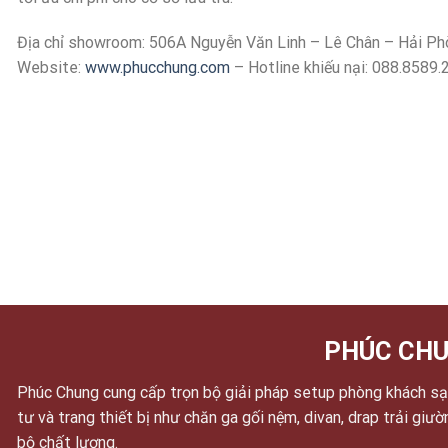
Địa chỉ showroom: 506A Nguyễn Văn Linh – Lê Chân – Hải Ph
Website:
www.phucchung.com
– Hotline khiếu nại: 088.8589.
PHÚC CHU
Phúc Chung cung cấp trọn bộ giải pháp setup phòng khách sạn
tư và trang thiết bị như chăn ga gối nệm, divan, drap trải giư
bộ chất lượng.