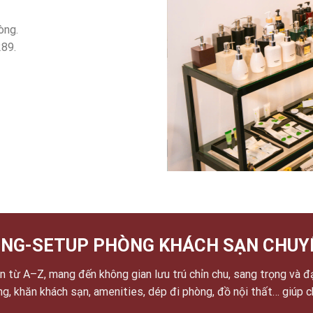
òng.
289.
NG-SETUP PHÒNG KHÁCH SẠN CHUY
 từ A–Z, mang đến không gian lưu trú chỉn chu, sang trọng và đ
ờng, khăn khách sạn, amenities, dép đi phòng, đồ nội thất… giúp 