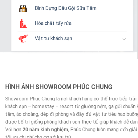
Bình Đựng Dầu Gội Sữa Tắm
Hóa chất tẩy rửa
Vật tư khách sạn
HÌNH ẢNH SHOWROOM PHÚC CHUNG
Showroom Phúc Chung là nơi khách hàng có thể trực tiếp trả
khách sạn – homestay – resort từ giường nệm, ga gối chuẩn
tắm, áo choàng, dép đi phòng và đầy đủ vật tư tiêu hao buồn
được bố trí giống phòng khách sạn thực tế, giúp khách dễ dà
Với hơn
20 năm kinh nghiệm
, Phúc Chung luôn mang đến giải
tối ưu chi phí cho cơ sở lưu trú.