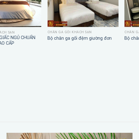
CHĂN GA GỐI KHÁCH SẠN
CHĂN G
ÁCH SẠN
 GIẤC NGỦ CHUẨN
Bộ chăn ga gối đệm giường đơn
Bộ chă
AO CẤP