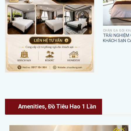
CHĂN GA GỐI KH
TRẢI NGHIỆM
KHÁCH SẠN C
Amenities, Đồ Tiêu Hao 1 Lần