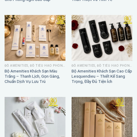
Ánh Vàng – Tinh Tế, Sang Trọng
Kraft – Phong Cách Tự Nhiên,
Cho Phòng Nghỉ Cao Cấp
Thân Thiện Và Tinh Tế
ĐỒ AMENITIES, ĐỒ TIÊU HAO PHÒNG TẮM
ĐỒ AMENITIES, ĐỒ TIÊU HAO PHÒNG TẮM
Bộ Amenities Khách Sạn Màu
Bộ Amenities Khách Sạn Cao Cấp
Trắng – Thanh Lịch, Gọn Gàng,
Lesquendieu – Thiết Kế Sang
Chuẩn Dịch Vụ Lưu Trú
Trọng, Đầy Đủ Tiện Ích