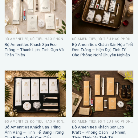
ĐỒ AMENITIES, ĐỒ TIÊU HAO PHÒNG TẮM
ĐỒ AMENITIES, ĐỒ TIÊU HAO PHÒNG TẮM
Bộ Amenities Khách Sạn Eco
Bộ Amenities Khách Sạn Họa Tiết
Trắng – Thanh Lịch, Tinh Gọn Và
Đen Trắng – Hiện Đại, Tinh Tế
Thân Thiện
Cho Phòng Nghỉ Chuyên Nghiệp
ĐỒ AMENITIES, ĐỒ TIÊU HAO PHÒNG TẮM
ĐỒ AMENITIES, ĐỒ TIÊU HAO PHÒNG TẮM
Bộ Amenities Khách Sạn Trắng
Bộ Amenities Khách Sạn Eco