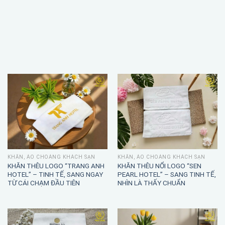
KHĂN, ÁO CHOÀNG KHÁCH SẠN
KHĂN, ÁO CHOÀNG KHÁCH SẠN
KHĂN THÊU LOGO “TRANG ANH
KHĂN THÊU NỔI LOGO “SEN
HOTEL” – TINH TẾ, SANG NGAY
PEARL HOTEL” – SANG TINH TẾ,
TỪ CÁI CHẠM ĐẦU TIÊN
NHÌN LÀ THẤY CHUẨN