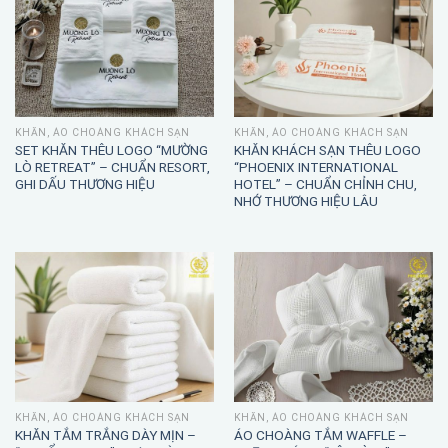
KHĂN, ÁO CHOÀNG KHÁCH SẠN
KHĂN, ÁO CHOÀNG KHÁCH SẠN
SET KHĂN THÊU LOGO “MƯỜNG
KHĂN KHÁCH SẠN THÊU LOGO
LÒ RETREAT” – CHUẨN RESORT,
“PHOENIX INTERNATIONAL
GHI DẤU THƯƠNG HIỆU
HOTEL” – CHUẨN CHỈNH CHU,
NHỚ THƯƠNG HIỆU LÂU
KHĂN, ÁO CHOÀNG KHÁCH SẠN
KHĂN, ÁO CHOÀNG KHÁCH SẠN