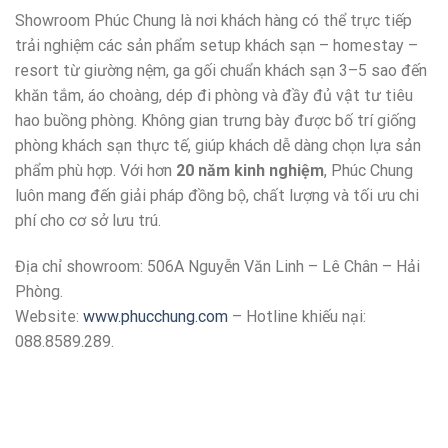
HÌNH ẢNH SHOWROOM PHÚC CHUNG
Showroom Phúc Chung là nơi khách hàng có thể trực tiếp
trải nghiệm các sản phẩm setup khách sạn – homestay –
resort từ giường nệm, ga gối chuẩn khách sạn 3–5 sao đến
khăn tắm, áo choàng, dép đi phòng và đầy đủ vật tư tiêu
hao buồng phòng. Không gian trưng bày được bố trí giống
phòng khách sạn thực tế, giúp khách dễ dàng chọn lựa sản
phẩm phù hợp. Với hơn
20 năm kinh nghiệm
, Phúc Chung
luôn mang đến giải pháp đồng bộ, chất lượng và tối ưu chi
phí cho cơ sở lưu trú.
Địa chỉ showroom: 506A Nguyễn Văn Linh – Lê Chân – Hải
Phòng.
Website:
www.phucchung.com
– Hotline khiếu nại:
088.8589.289.