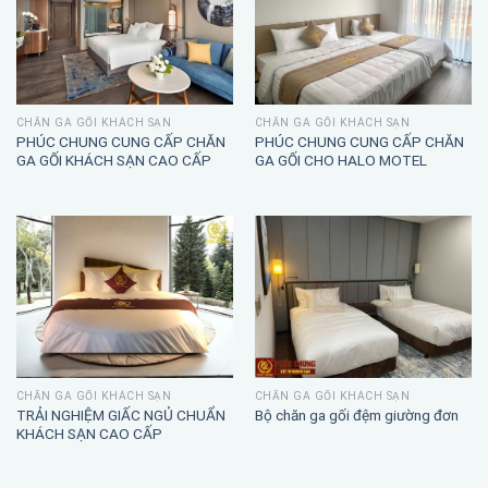
CHĂN GA GỐI KHÁCH SẠN
CHĂN GA GỐI KHÁCH SẠN
PHÚC CHUNG CUNG CẤP CHĂN
PHÚC CHUNG CUNG CẤP CHĂN
GA GỐI KHÁCH SẠN CAO CẤP
GA GỐI CHO HALO MOTEL
CHĂN GA GỐI KHÁCH SẠN
CHĂN GA GỐI KHÁCH SẠN
TRẢI NGHIỆM GIẤC NGỦ CHUẨN
Bộ chăn ga gối đệm giường đơn
KHÁCH SẠN CAO CẤP