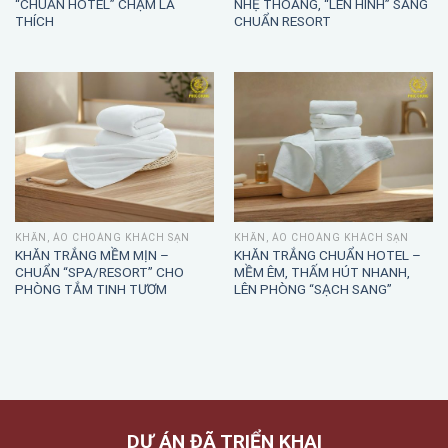
KHĂN TẮM TRẮNG DÀY MỊN –
ÁO CHOÀNG TẮM WAFFLE –
“CHUẨN HOTEL” CHẠM LÀ
NHẸ THOÁNG, “LÊN HÌNH” SANG
THÍCH
CHUẨN RESORT
KHĂN, ÁO CHOÀNG KHÁCH SẠN
KHĂN, ÁO CHOÀNG KHÁCH SẠN
KHĂN TRẮNG MỀM MỊN –
KHĂN TRẮNG CHUẨN HOTEL –
CHUẨN “SPA/RESORT” CHO
MỀM ÊM, THẤM HÚT NHANH,
PHÒNG TẮM TINH TƯƠM
LÊN PHÒNG “SẠCH SANG”