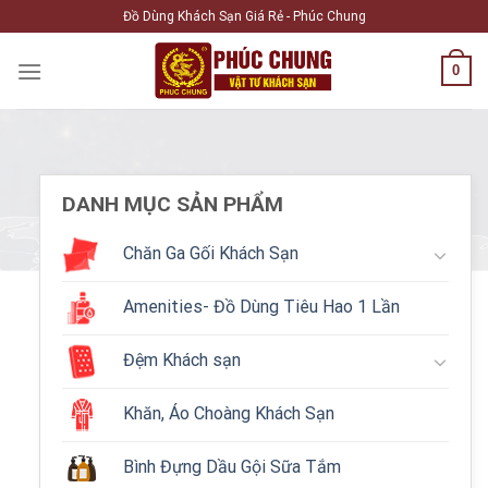
Skip
Đồ Dùng Khách Sạn Giá Rẻ - Phúc Chung
to
content
0
DANH MỤC SẢN PHẨM
Chăn Ga Gối Khách Sạn
Amenities- Đồ Dùng Tiêu Hao 1 Lần
Đệm Khách sạn
Khăn, Áo Choàng Khách Sạn
Bình Đựng Dầu Gội Sữa Tắm