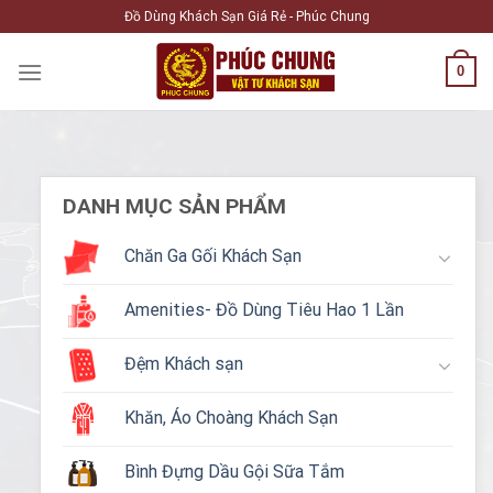
Skip
Đồ Dùng Khách Sạn Giá Rẻ - Phúc Chung
to
content
0
DANH MỤC SẢN PHẨM
Chăn Ga Gối Khách Sạn
Amenities- Đồ Dùng Tiêu Hao 1 Lần
Đệm Khách sạn
Khăn, Áo Choàng Khách Sạn
Bình Đựng Dầu Gội Sữa Tắm