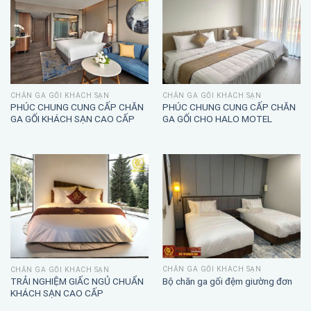
CHĂN GA GỐI KHÁCH SẠN
CHĂN GA GỐI KHÁCH SẠN
PHÚC CHUNG CUNG CẤP CHĂN
PHÚC CHUNG CUNG CẤP CHĂN
GA GỐI KHÁCH SẠN CAO CẤP
GA GỐI CHO HALO MOTEL
CHĂN GA GỐI KHÁCH SẠN
CHĂN GA GỐI KHÁCH SẠN
TRẢI NGHIỆM GIẤC NGỦ CHUẨN
Bộ chăn ga gối đệm giường đơn
KHÁCH SẠN CAO CẤP