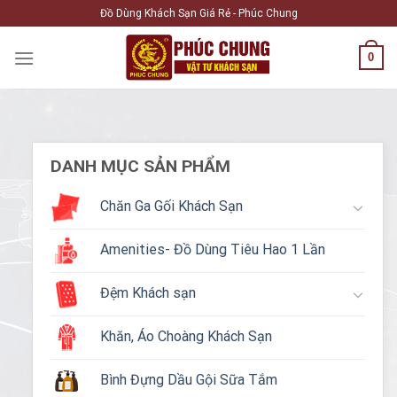
Skip
Đồ Dùng Khách Sạn Giá Rẻ - Phúc Chung
to
content
0
DANH MỤC SẢN PHẨM
Chăn Ga Gối Khách Sạn
Amenities- Đồ Dùng Tiêu Hao 1 Lần
Đệm Khách sạn
Khăn, Áo Choàng Khách Sạn
Bình Đựng Dầu Gội Sữa Tắm