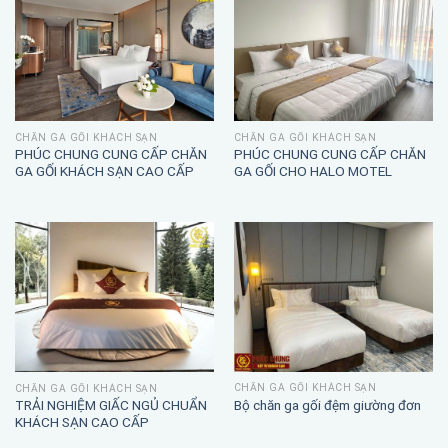
CHĂN GA GỐI KHÁCH SẠN
CHĂN GA GỐI KHÁCH SẠN
PHÚC CHUNG CUNG CẤP CHĂN
PHÚC CHUNG CUNG CẤP CHĂN
GA GỐI KHÁCH SẠN CAO CẤP
GA GỐI CHO HALO MOTEL
CHĂN GA GỐI KHÁCH SẠN
CHĂN GA GỐI KHÁCH SẠN
TRẢI NGHIỆM GIẤC NGỦ CHUẨN
Bộ chăn ga gối đệm giường đơn
KHÁCH SẠN CAO CẤP