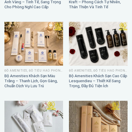
Ánh Vàng – Tinh Tế, Sang Trọng
Kraft – Phong Cách Tự Nhiên,
Cho Phòng Nghỉ Cao Cấp
Thân Thiện Và Tinh Tế
ĐỒ AMENITIES, ĐỒ TIÊU HAO PHÒNG TẮM
ĐỒ AMENITIES, ĐỒ TIÊU HAO PHÒNG TẮM
Bộ Amenities Khách Sạn Màu
Bộ Amenities Khách Sạn Cao Cấp
Trắng – Thanh Lịch, Gọn Gàng,
Lesquendieu – Thiết Kế Sang
Chuẩn Dịch Vụ Lưu Trú
Trọng, Đầy Đủ Tiện Ích