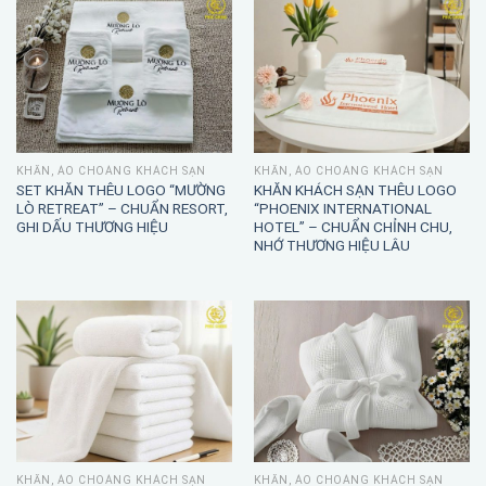
KHĂN, ÁO CHOÀNG KHÁCH SẠN
KHĂN, ÁO CHOÀNG KHÁCH SẠN
SET KHĂN THÊU LOGO “MƯỜNG
KHĂN KHÁCH SẠN THÊU LOGO
LÒ RETREAT” – CHUẨN RESORT,
“PHOENIX INTERNATIONAL
GHI DẤU THƯƠNG HIỆU
HOTEL” – CHUẨN CHỈNH CHU,
NHỚ THƯƠNG HIỆU LÂU
KHĂN, ÁO CHOÀNG KHÁCH SẠN
KHĂN, ÁO CHOÀNG KHÁCH SẠN