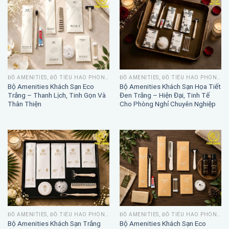
ĐỒ AMENITIES, ĐỒ TIÊU HAO PHÒNG TẮM
ĐỒ AMENITIES, ĐỒ TIÊU HAO PHÒNG TẮM
Bộ Amenities Khách Sạn Eco
Bộ Amenities Khách Sạn Họa Tiết
Trắng – Thanh Lịch, Tinh Gọn Và
Đen Trắng – Hiện Đại, Tinh Tế
Thân Thiện
Cho Phòng Nghỉ Chuyên Nghiệp
ĐỒ AMENITIES, ĐỒ TIÊU HAO PHÒNG TẮM
ĐỒ AMENITIES, ĐỒ TIÊU HAO PHÒNG TẮM
Bộ Amenities Khách Sạn Trắng
Bộ Amenities Khách Sạn Eco