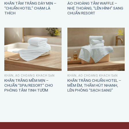
KHĂN TẮM TRẮNG DÀY MỊN –
ÁO CHOÀNG TẮM WAFFLE –
“CHUẨN HOTEL” CHẠM LÀ
NHẸ THOÁNG, “LÊN HÌNH” SANG
THÍCH
CHUẨN RESORT
KHĂN, ÁO CHOÀNG KHÁCH SẠN
KHĂN, ÁO CHOÀNG KHÁCH SẠN
KHĂN TRẮNG MỀM MỊN –
KHĂN TRẮNG CHUẨN HOTEL –
CHUẨN “SPA/RESORT” CHO
MỀM ÊM, THẤM HÚT NHANH,
PHÒNG TẮM TINH TƯƠM
LÊN PHÒNG “SẠCH SANG”