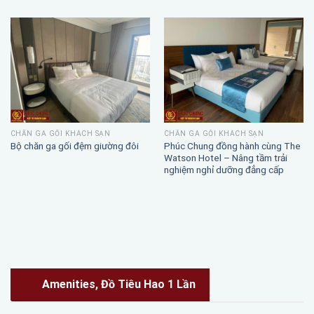
CHĂN GA GỐI KHÁCH SẠN
CHĂN GA GỐI KHÁCH SẠN
Phúc Chung đồng hành cùng The
Bộ chăn ga gối đệm giường đôi
Watson Hotel – Nâng tầm trải
nghiệm nghỉ dưỡng đẳng cấp
Amenities, Đồ Tiêu Hao 1 Lần