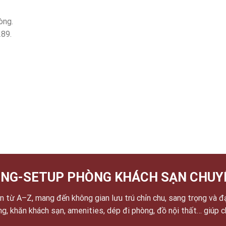
òng.
289.
NG-SETUP PHÒNG KHÁCH SẠN CHUY
 từ A–Z, mang đến không gian lưu trú chỉn chu, sang trọng và đ
ờng, khăn khách sạn, amenities, dép đi phòng, đồ nội thất… giúp 