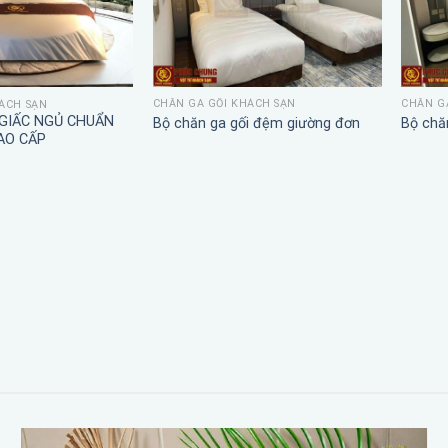
CHĂN GA GỐI KHÁCH SẠN
CHĂN G
ÁCH SẠN
 GIẤC NGỦ CHUẨN
Bộ chăn ga gối đệm giường đơn
Bộ chă
AO CẤP