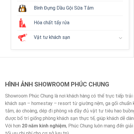
Bình Đựng Dầu Gội Sữa Tắm
Hóa chất tẩy rửa
Vật tư khách sạn
HÌNH ẢNH SHOWROOM PHÚC CHUNG
Showroom Phúc Chung là nơi khách hàng có thể trực tiếp trả
khách sạn – homestay – resort từ giường nệm, ga gối chuẩn
tắm, áo choàng, dép đi phòng và đầy đủ vật tư tiêu hao buồn
được bố trí giống phòng khách sạn thực tế, giúp khách dễ dà
Với hơn
20 năm kinh nghiệm
, Phúc Chung luôn mang đến giải
tối ưu chi phí cho cơ sở lưu trú.