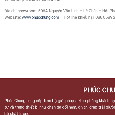
Địa chỉ showroom: 506A Nguyễn Văn Linh – Lê Chân – Hải Ph
Website:
www.phucchung.com
– Hotline khiếu nại: 088.8589.
PHÚC CHU
Phúc Chung cung cấp trọn bộ giải pháp setup phòng khách sạn
tư và trang thiết bị như chăn ga gối nệm, divan, drap trải giư
bộ chất lượng.