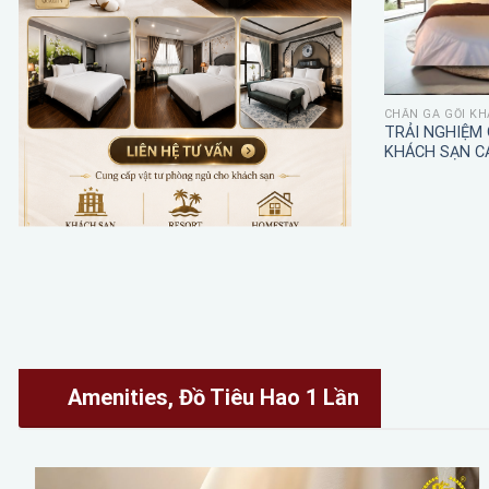
CHĂN GA GỐI KH
TRẢI NGHIỆM
KHÁCH SẠN C
Amenities, Đồ Tiêu Hao 1 Lần