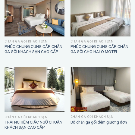
CHĂN GA GỐI KHÁCH SẠN
CHĂN GA GỐI KHÁCH SẠN
PHÚC CHUNG CUNG CẤP CHĂN
PHÚC CHUNG CUNG CẤP CHĂN
GA GỐI KHÁCH SẠN CAO CẤP
GA GỐI CHO HALO MOTEL
CHĂN GA GỐI KHÁCH SẠN
CHĂN GA GỐI KHÁCH SẠN
TRẢI NGHIỆM GIẤC NGỦ CHUẨN
Bộ chăn ga gối đệm giường đơn
KHÁCH SẠN CAO CẤP