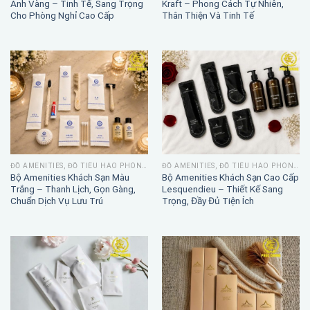
Ánh Vàng – Tinh Tế, Sang Trọng
Kraft – Phong Cách Tự Nhiên,
Cho Phòng Nghỉ Cao Cấp
Thân Thiện Và Tinh Tế
ĐỒ AMENITIES, ĐỒ TIÊU HAO PHÒNG TẮM
ĐỒ AMENITIES, ĐỒ TIÊU HAO PHÒNG TẮM
Bộ Amenities Khách Sạn Màu
Bộ Amenities Khách Sạn Cao Cấp
Trắng – Thanh Lịch, Gọn Gàng,
Lesquendieu – Thiết Kế Sang
Chuẩn Dịch Vụ Lưu Trú
Trọng, Đầy Đủ Tiện Ích