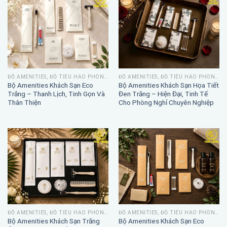
ĐỒ AMENITIES, ĐỒ TIÊU HAO PHÒNG TẮM
ĐỒ AMENITIES, ĐỒ TIÊU HAO PHÒNG TẮM
Bộ Amenities Khách Sạn Eco
Bộ Amenities Khách Sạn Họa Tiết
Trắng – Thanh Lịch, Tinh Gọn Và
Đen Trắng – Hiện Đại, Tinh Tế
Thân Thiện
Cho Phòng Nghỉ Chuyên Nghiệp
ĐỒ AMENITIES, ĐỒ TIÊU HAO PHÒNG TẮM
ĐỒ AMENITIES, ĐỒ TIÊU HAO PHÒNG TẮM
Bộ Amenities Khách Sạn Trắng
Bộ Amenities Khách Sạn Eco