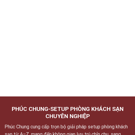
PHÚC CHUNG-SETUP PHÒNG KHÁCH SẠN
CHUYÊN NGHIỆP
Phúc Chung cung cấp trọn bộ giải pháp setup phòng khách
sạn từ A–Z, mang đến không gian lưu trú chỉn chu, sang