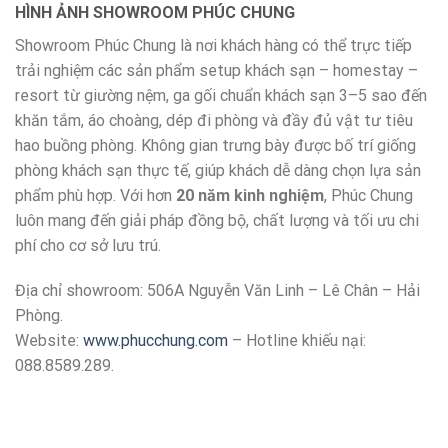
HÌNH ẢNH SHOWROOM PHÚC CHUNG
Showroom Phúc Chung là nơi khách hàng có thể trực tiếp
trải nghiệm các sản phẩm setup khách sạn – homestay –
resort từ giường nệm, ga gối chuẩn khách sạn 3–5 sao đến
khăn tắm, áo choàng, dép đi phòng và đầy đủ vật tư tiêu
hao buồng phòng. Không gian trưng bày được bố trí giống
phòng khách sạn thực tế, giúp khách dễ dàng chọn lựa sản
phẩm phù hợp. Với hơn
20 năm kinh nghiệm
, Phúc Chung
luôn mang đến giải pháp đồng bộ, chất lượng và tối ưu chi
phí cho cơ sở lưu trú.
Địa chỉ showroom: 506A Nguyễn Văn Linh – Lê Chân – Hải
Phòng.
Website:
www.phucchung.com
– Hotline khiếu nại:
088.8589.289.