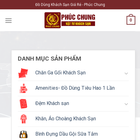
Skip
Đồ Dùng Khách Sạn Giá Rẻ - Phúc Chung
to
content
0
DANH MỤC SẢN PHẨM
Chăn Ga Gối Khách Sạn
Amenities- Đồ Dùng Tiêu Hao 1 Lần
Đệm Khách sạn
Khăn, Áo Choàng Khách Sạn
Bình Đựng Dầu Gội Sữa Tắm