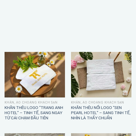
KHĂN, ÁO CHOÀNG KHÁCH SẠN
KHĂN, ÁO CHOÀNG KHÁCH SẠN
KHĂN THÊU LOGO “TRANG ANH
KHĂN THÊU NỔI LOGO “SEN
HOTEL” – TINH TẾ, SANG NGAY
PEARL HOTEL” – SANG TINH TẾ,
TỪ CÁI CHẠM ĐẦU TIÊN
NHÌN LÀ THẤY CHUẨN