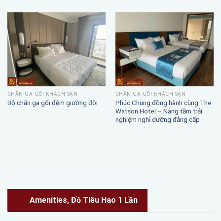
CHĂN GA GỐI KHÁCH SẠN
CHĂN GA GỐI KHÁCH SẠN
Phúc Chung đồng hành cùng The
Bộ chăn ga gối đệm giường đôi
Watson Hotel – Nâng tầm trải
nghiệm nghỉ dưỡng đẳng cấp
Amenities, Đồ Tiêu Hao 1 Lần