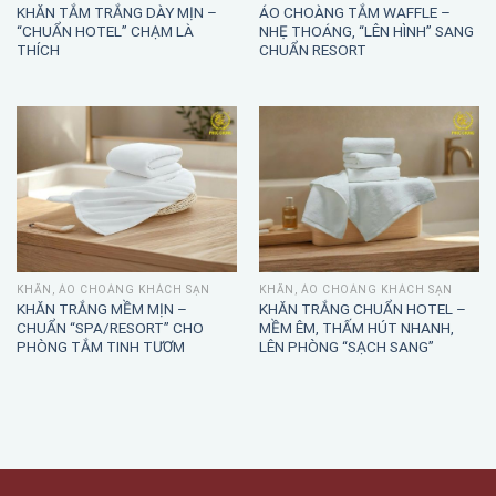
KHĂN TẮM TRẮNG DÀY MỊN –
ÁO CHOÀNG TẮM WAFFLE –
“CHUẨN HOTEL” CHẠM LÀ
NHẸ THOÁNG, “LÊN HÌNH” SANG
THÍCH
CHUẨN RESORT
KHĂN, ÁO CHOÀNG KHÁCH SẠN
KHĂN, ÁO CHOÀNG KHÁCH SẠN
KHĂN TRẮNG MỀM MỊN –
KHĂN TRẮNG CHUẨN HOTEL –
CHUẨN “SPA/RESORT” CHO
MỀM ÊM, THẤM HÚT NHANH,
PHÒNG TẮM TINH TƯƠM
LÊN PHÒNG “SẠCH SANG”