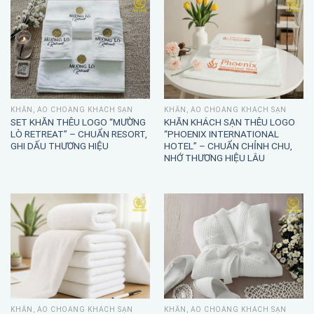
KHĂN, ÁO CHOÀNG KHÁCH SẠN
KHĂN, ÁO CHOÀNG KHÁCH SẠN
SET KHĂN THÊU LOGO “MƯỜNG
KHĂN KHÁCH SẠN THÊU LOGO
LÒ RETREAT” – CHUẨN RESORT,
“PHOENIX INTERNATIONAL
GHI DẤU THƯƠNG HIỆU
HOTEL” – CHUẨN CHỈNH CHU,
NHỚ THƯƠNG HIỆU LÂU
KHĂN, ÁO CHOÀNG KHÁCH SẠN
KHĂN, ÁO CHOÀNG KHÁCH SẠN