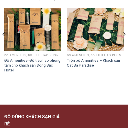
ĐỒ AMENITIES, ĐỒ TIÊU HAO PHÒNG TẮM
ĐỒ AMENITIES, ĐỒ TIÊU HAO PHÒNG TẮM
Đồ Amenities- Đồ tiêu hao phòng
Trọn bộ Amenities – Khách sạn
tắm cho khách sạn Đông Bắc
Cát Bà Paradise
Hotel
ĐỒ DÙNG KHÁCH SẠN GIÁ
RẺ