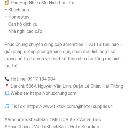
Phù Hợp Nhiều Mô Hình Lưu Trú
– Khách sạn
– Homestay
– Căn hộ dịch vụ
– Nhà nghỉ cao cấp
Phúc Chung chuyên cung cấp amenities – vật tư tiêu hao –
giải pháp setup phòng khách sạn, nhận đơn linh hoạt số
lượng, hỗ trợ tư vấn và thiết kế theo nhu cầu từng mô hình
lưu trú.
Hotline: 0917 184 984
Địa chỉ: 506A Nguyễn Văn Linh, Quận Lê Chân, Hải Phòng
Website: https://phucchung.com
TikTok: https://www.tiktok.com/@hotel.supplies4
#AmenitiesKhachSan #MELICA #SetAmenities
#PhucChung #VatTuKhachSan #HotelSupplies