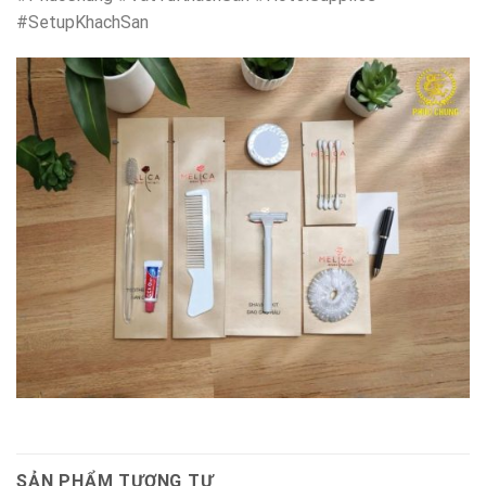
#SetupKhachSan
SẢN PHẨM TƯƠNG TỰ