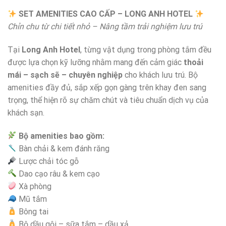
SET AMENITIES CAO CẤP – LONG ANH HOTEL
Chỉn chu từ chi tiết nhỏ – Nâng tầm trải nghiệm lưu trú
Tại
Long Anh Hotel
, từng vật dụng trong phòng tắm đều
được lựa chọn kỹ lưỡng nhằm mang đến cảm giác
thoải
mái – sạch sẽ – chuyên nghiệp
cho khách lưu trú. Bộ
amenities đầy đủ, sắp xếp gọn gàng trên khay đen sang
trọng, thể hiện rõ sự chăm chút và tiêu chuẩn dịch vụ của
khách sạn.
Bộ amenities bao gồm:
Bàn chải & kem đánh răng
Lược chải tóc gỗ
Dao cạo râu & kem cạo
Xà phòng
Mũ tắm
Bông tai
Bộ dầu gội – sữa tắm – dầu xả