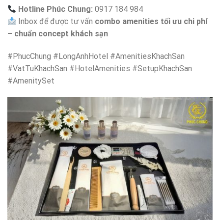
Hotline Phúc Chung:
0917 184 984
Inbox để được tư vấn
combo amenities tối ưu chi phí
– chuẩn concept khách sạn
#PhucChung #LongAnhHotel #AmenitiesKhachSan
#VatTuKhachSan #HotelAmenities #SetupKhachSan
#AmenitySet