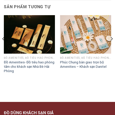
SẢN PHẨM TƯƠNG TỰ
ĐỒ AMENITIES, ĐỒ TIÊU HAO PHÒNG TẮM
ĐỒ AMENITIES, ĐỒ TIÊU HAO PHÒNG TẮM
Đồ Amenities- Đồ tiêu hao phòng
Phúc Chung bàn giao trọn bộ
tắm cho khách sạn Nhà Bè Hải
Amenities – Khách sạn Danitel
Phòng
ĐỒ DÙNG KHÁCH SẠN GIÁ