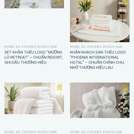
KHĂN, ÁO CHOÀNG KHÁCH SẠN
KHĂN, ÁO CHOÀNG KHÁCH SẠN
SET KHĂN THÊU LOGO “MƯỜNG
KHĂN KHÁCH SẠN THÊU LOGO
LÒ RETREAT” – CHUẨN RESORT,
“PHOENIX INTERNATIONAL
GHI DẤU THƯƠNG HIỆU
HOTEL” – CHUẨN CHỈNH CHU,
NHỚ THƯƠNG HIỆU LÂU
KHĂN, ÁO CHOÀNG KHÁCH SẠN
KHĂN, ÁO CHOÀNG KHÁCH SẠN