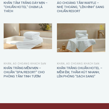
KHĂN TẮM TRẮNG DÀY MỊN –
ÁO CHOÀNG TẮM WAFFLE –
“CHUẨN HOTEL” CHẠM LÀ
NHẸ THOÁNG, “LÊN HÌNH” SANG
THÍCH
CHUẨN RESORT
KHĂN, ÁO CHOÀNG KHÁCH SẠN
KHĂN, ÁO CHOÀNG KHÁCH SẠN
KHĂN TRẮNG MỀM MỊN –
KHĂN TRẮNG CHUẨN HOTEL –
CHUẨN “SPA/RESORT” CHO
MỀM ÊM, THẤM HÚT NHANH,
PHÒNG TẮM TINH TƯƠM
LÊN PHÒNG “SẠCH SANG”