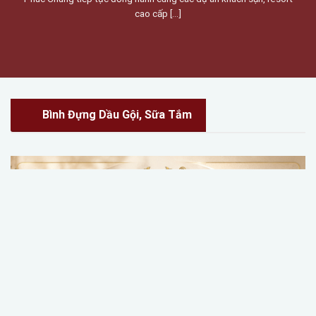
cao cấp [...]
Bình Đựng Dầu Gội, Sữa Tắm