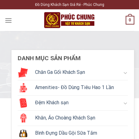
Skip
Đồ Dùng Khách Sạn Giá Rẻ - Phúc Chung
to
content
0
DANH MỤC SẢN PHẨM
Chăn Ga Gối Khách Sạn
Amenities- Đồ Dùng Tiêu Hao 1 Lần
Đệm Khách sạn
Khăn, Áo Choàng Khách Sạn
Bình Đựng Dầu Gội Sữa Tắm