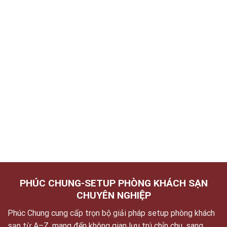
PHÚC CHUNG-SETUP PHÒNG KHÁCH SẠN
CHUYÊN NGHIỆP
Phúc Chung cung cấp trọn bộ giải pháp setup phòng khách
sạn từ A–Z, mang đến không gian lưu trú chỉn chu, sang