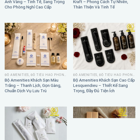
Ánh Vàng – Tinh Tế, Sang Trọng
Kraft – Phong Cách Tự Nhiên,
Cho Phòng Nghỉ Cao Cấp
Thân Thiện Và Tinh Tế
ĐỒ AMENITIES, ĐỒ TIÊU HAO PHÒNG TẮM
ĐỒ AMENITIES, ĐỒ TIÊU HAO PHÒNG TẮM
Bộ Amenities Khách Sạn Màu
Bộ Amenities Khách Sạn Cao Cấp
Trắng – Thanh Lịch, Gọn Gàng,
Lesquendieu – Thiết Kế Sang
Chuẩn Dịch Vụ Lưu Trú
Trọng, Đầy Đủ Tiện Ích