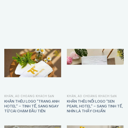
KHĂN, ÁO CHOÀNG KHÁCH SẠN
KHĂN, ÁO CHOÀNG KHÁCH SẠN
KHĂN THÊU LOGO “TRANG ANH
KHĂN THÊU NỔI LOGO “SEN
HOTEL” – TINH TẾ, SANG NGAY
PEARL HOTEL” – SANG TINH TẾ,
TỪ CÁI CHẠM ĐẦU TIÊN
NHÌN LÀ THẤY CHUẨN