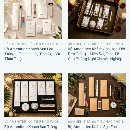
ĐỒ AMENITIES, ĐỒ TIÊU HAO PHÒNG TẮM
ĐỒ AMENITIES, ĐỒ TIÊU HAO PHÒNG TẮM
Bộ Amenities Khách Sạn Eco
Bộ Amenities Khách Sạn Họa Tiết
Trắng – Thanh Lịch, Tinh Gọn Và
Đen Trắng – Hiện Đại, Tinh Tế
Thân Thiện
Cho Phòng Nghỉ Chuyên Nghiệp
ĐỒ AMENITIES, ĐỒ TIÊU HAO PHÒNG TẮM
ĐỒ AMENITIES, ĐỒ TIÊU HAO PHÒNG TẮM
Bộ Amenities Khách Sạn Trắng
Bộ Amenities Khách Sạn Eco