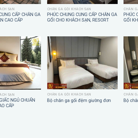
ÁCH SẠN
CHĂN GA GỐI KHÁCH SẠN
CHĂN G
CUNG CẤP CHĂN GA
PHÚC CHUNG CUNG CẤP CHĂN GA
PHÚC 
ẠN CAO CẤP
GỐI CHO KHÁCH SẠN, RESORT
GỐI K
CHĂN GA GỐI KHÁCH SẠN
CHĂN G
ÁCH SẠN
 GIẤC NGỦ CHUẨN
Bộ chăn ga gối đệm giường đơn
Bộ chă
AO CẤP