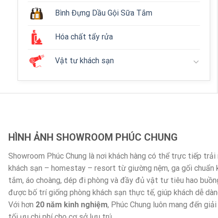
Bình Đựng Dầu Gội Sữa Tắm
Hóa chất tẩy rửa
Vật tư khách sạn
HÌNH ẢNH SHOWROOM PHÚC CHUNG
Showroom Phúc Chung là nơi khách hàng có thể trực tiếp trả
khách sạn – homestay – resort từ giường nệm, ga gối chuẩn
tắm, áo choàng, dép đi phòng và đầy đủ vật tư tiêu hao buồn
được bố trí giống phòng khách sạn thực tế, giúp khách dễ dà
Với hơn
20 năm kinh nghiệm
, Phúc Chung luôn mang đến giải
tối ưu chi phí cho cơ sở lưu trú.