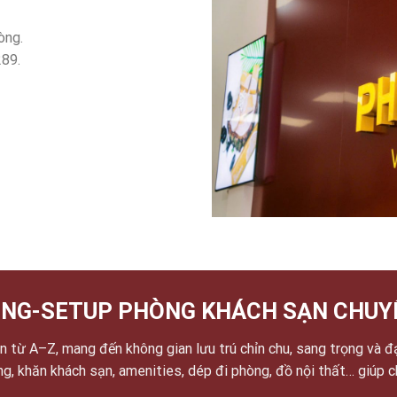
òng.
289.
NG-SETUP PHÒNG KHÁCH SẠN CHUY
 từ A–Z, mang đến không gian lưu trú chỉn chu, sang trọng và đ
ờng, khăn khách sạn, amenities, dép đi phòng, đồ nội thất… giúp 