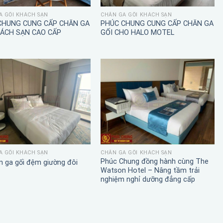
A GỐI KHÁCH SẠN
CHĂN GA GỐI KHÁCH SẠN
CHUNG CUNG CẤP CHĂN GA
PHÚC CHUNG CUNG CẤP CHĂN GA
HÁCH SẠN CAO CẤP
GỐI CHO HALO MOTEL
A GỐI KHÁCH SẠN
CHĂN GA GỐI KHÁCH SẠN
Phúc Chung đồng hành cùng The
n ga gối đệm giường đôi
Watson Hotel – Nâng tầm trải
nghiệm nghỉ dưỡng đẳng cấp