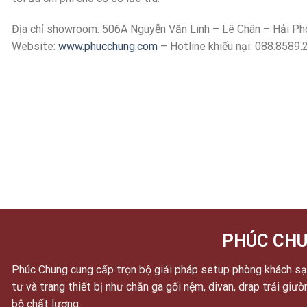
Địa chỉ showroom: 506A Nguyễn Văn Linh – Lê Chân – Hải Ph
Website:
www.phucchung.com
– Hotline khiếu nại: 088.8589.
PHÚC CHU
Phúc Chung cung cấp trọn bộ giải pháp setup phòng khách sạn
tư và trang thiết bị như chăn ga gối nệm, divan, drap trải giư
bộ chất lượng.