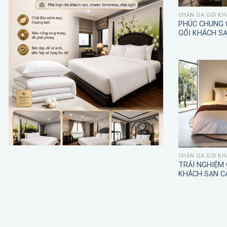
CHĂN GA GỐI KH
PHÚC CHUNG 
GỐI KHÁCH S
CHĂN GA GỐI KH
TRẢI NGHIỆM
KHÁCH SẠN C