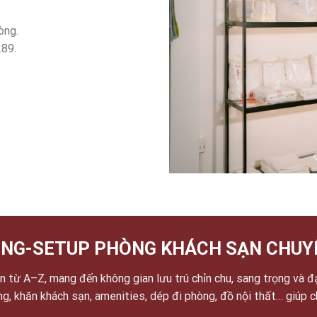
òng.
289.
NG-SETUP PHÒNG KHÁCH SẠN CHUY
 từ A–Z, mang đến không gian lưu trú chỉn chu, sang trọng và đ
ờng, khăn khách sạn, amenities, dép đi phòng, đồ nội thất… giúp 