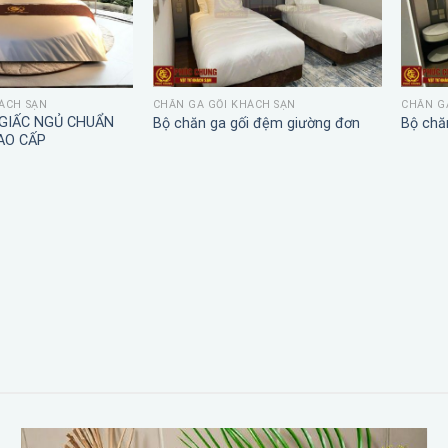
CHĂN GA GỐI KHÁCH SẠN
CHĂN G
ÁCH SẠN
 GIẤC NGỦ CHUẨN
Bộ chăn ga gối đệm giường đơn
Bộ chă
AO CẤP