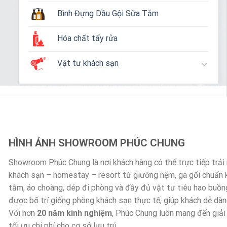
Bình Đựng Dầu Gội Sữa Tắm
Hóa chất tẩy rửa
Vật tư khách sạn
HÌNH ẢNH SHOWROOM PHÚC CHUNG
Showroom Phúc Chung là nơi khách hàng có thể trực tiếp trả
khách sạn – homestay – resort từ giường nệm, ga gối chuẩn
tắm, áo choàng, dép đi phòng và đầy đủ vật tư tiêu hao buồn
được bố trí giống phòng khách sạn thực tế, giúp khách dễ dà
Với hơn
20 năm kinh nghiệm
, Phúc Chung luôn mang đến giải
tối ưu chi phí cho cơ sở lưu trú.