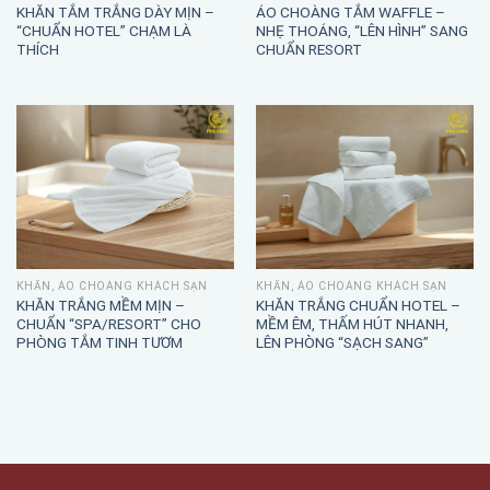
KHĂN TẮM TRẮNG DÀY MỊN –
ÁO CHOÀNG TẮM WAFFLE –
“CHUẨN HOTEL” CHẠM LÀ
NHẸ THOÁNG, “LÊN HÌNH” SANG
THÍCH
CHUẨN RESORT
KHĂN, ÁO CHOÀNG KHÁCH SẠN
KHĂN, ÁO CHOÀNG KHÁCH SẠN
KHĂN TRẮNG MỀM MỊN –
KHĂN TRẮNG CHUẨN HOTEL –
CHUẨN “SPA/RESORT” CHO
MỀM ÊM, THẤM HÚT NHANH,
PHÒNG TẮM TINH TƯƠM
LÊN PHÒNG “SẠCH SANG”