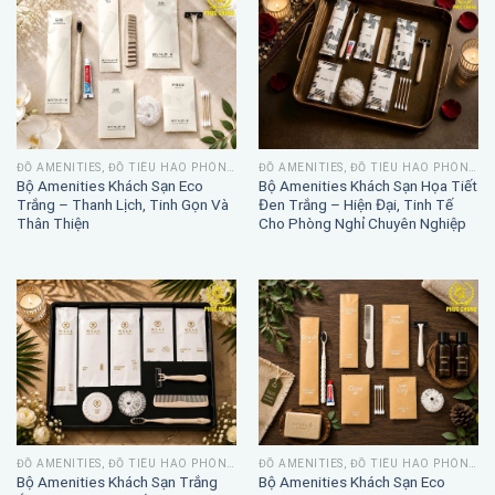
ĐỒ AMENITIES, ĐỒ TIÊU HAO PHÒNG TẮM
ĐỒ AMENITIES, ĐỒ TIÊU HAO PHÒNG TẮM
Bộ Amenities Khách Sạn Eco
Bộ Amenities Khách Sạn Họa Tiết
Trắng – Thanh Lịch, Tinh Gọn Và
Đen Trắng – Hiện Đại, Tinh Tế
Thân Thiện
Cho Phòng Nghỉ Chuyên Nghiệp
ĐỒ AMENITIES, ĐỒ TIÊU HAO PHÒNG TẮM
ĐỒ AMENITIES, ĐỒ TIÊU HAO PHÒNG TẮM
Bộ Amenities Khách Sạn Trắng
Bộ Amenities Khách Sạn Eco