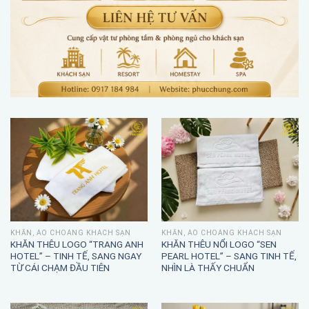
KHĂN, ÁO CHOÀNG KHÁCH SẠN
KHĂN, ÁO CHOÀNG KHÁCH SẠN
KHĂN THÊU LOGO “TRANG ANH
KHĂN THÊU NỔI LOGO “SEN
HOTEL” – TINH TẾ, SANG NGAY
PEARL HOTEL” – SANG TINH TẾ,
TỪ CÁI CHẠM ĐẦU TIÊN
NHÌN LÀ THẤY CHUẨN