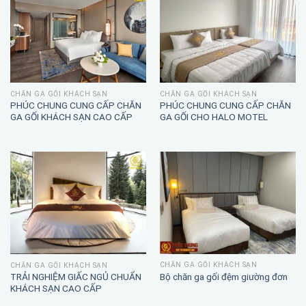
CHĂN GA GỐI KHÁCH SẠN
CHĂN GA GỐI KHÁCH SẠN
PHÚC CHUNG CUNG CẤP CHĂN
PHÚC CHUNG CUNG CẤP CHĂN
GA GỐI KHÁCH SẠN CAO CẤP
GA GỐI CHO HALO MOTEL
CHĂN GA GỐI KHÁCH SẠN
CHĂN GA GỐI KHÁCH SẠN
TRẢI NGHIỆM GIẤC NGỦ CHUẨN
Bộ chăn ga gối đệm giường đơn
KHÁCH SẠN CAO CẤP