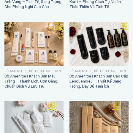
Ánh Vàng – Tinh Tế, Sang Trọng
Kraft – Phong Cách Tự Nhiên,
Cho Phòng Nghỉ Cao Cấp
Thân Thiện Và Tinh Tế
ĐỒ AMENITIES, ĐỒ TIÊU HAO PHÒNG TẮM
ĐỒ AMENITIES, ĐỒ TIÊU HAO PHÒNG TẮM
Bộ Amenities Khách Sạn Màu
Bộ Amenities Khách Sạn Cao Cấp
Trắng – Thanh Lịch, Gọn Gàng,
Lesquendieu – Thiết Kế Sang
Chuẩn Dịch Vụ Lưu Trú
Trọng, Đầy Đủ Tiện Ích