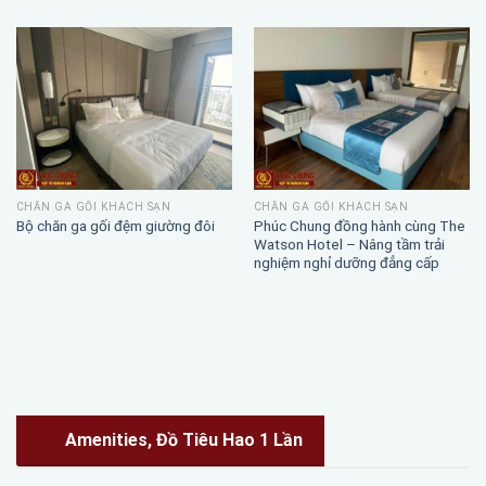
CHĂN GA GỐI KHÁCH SẠN
CHĂN GA GỐI KHÁCH SẠN
Phúc Chung đồng hành cùng The
Bộ chăn ga gối đệm giường đôi
Watson Hotel – Nâng tầm trải
nghiệm nghỉ dưỡng đẳng cấp
Amenities, Đồ Tiêu Hao 1 Lần