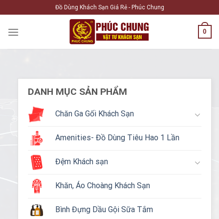
Skip
Đồ Dùng Khách Sạn Giá Rẻ - Phúc Chung
to
content
0
DANH MỤC SẢN PHẨM
Chăn Ga Gối Khách Sạn
Amenities- Đồ Dùng Tiêu Hao 1 Lần
Đệm Khách sạn
Khăn, Áo Choàng Khách Sạn
Bình Đựng Dầu Gội Sữa Tắm