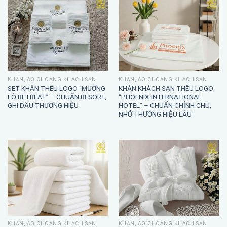
KHĂN, ÁO CHOÀNG KHÁCH SẠN
KHĂN, ÁO CHOÀNG KHÁCH SẠN
SET KHĂN THÊU LOGO “MƯỜNG
KHĂN KHÁCH SẠN THÊU LOGO
LÒ RETREAT” – CHUẨN RESORT,
“PHOENIX INTERNATIONAL
GHI DẤU THƯƠNG HIỆU
HOTEL” – CHUẨN CHỈNH CHU,
NHỚ THƯƠNG HIỆU LÂU
KHĂN, ÁO CHOÀNG KHÁCH SẠN
KHĂN, ÁO CHOÀNG KHÁCH SẠN