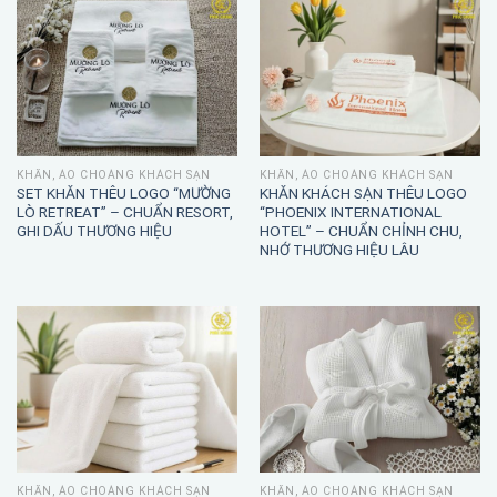
KHĂN, ÁO CHOÀNG KHÁCH SẠN
KHĂN, ÁO CHOÀNG KHÁCH SẠN
SET KHĂN THÊU LOGO “MƯỜNG
KHĂN KHÁCH SẠN THÊU LOGO
LÒ RETREAT” – CHUẨN RESORT,
“PHOENIX INTERNATIONAL
GHI DẤU THƯƠNG HIỆU
HOTEL” – CHUẨN CHỈNH CHU,
NHỚ THƯƠNG HIỆU LÂU
KHĂN, ÁO CHOÀNG KHÁCH SẠN
KHĂN, ÁO CHOÀNG KHÁCH SẠN