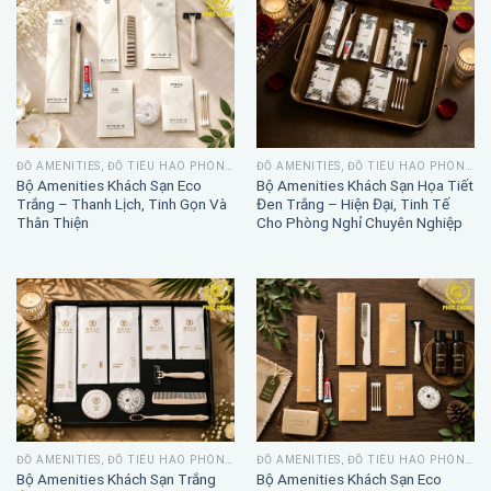
ĐỒ AMENITIES, ĐỒ TIÊU HAO PHÒNG TẮM
ĐỒ AMENITIES, ĐỒ TIÊU HAO PHÒNG TẮM
Bộ Amenities Khách Sạn Eco
Bộ Amenities Khách Sạn Họa Tiết
Trắng – Thanh Lịch, Tinh Gọn Và
Đen Trắng – Hiện Đại, Tinh Tế
Thân Thiện
Cho Phòng Nghỉ Chuyên Nghiệp
ĐỒ AMENITIES, ĐỒ TIÊU HAO PHÒNG TẮM
ĐỒ AMENITIES, ĐỒ TIÊU HAO PHÒNG TẮM
Bộ Amenities Khách Sạn Trắng
Bộ Amenities Khách Sạn Eco