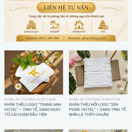
KHĂN, ÁO CHOÀNG KHÁCH SẠN
KHĂN, ÁO CHOÀNG KHÁCH SẠN
KHĂN THÊU LOGO “TRANG ANH
KHĂN THÊU NỔI LOGO “SEN
HOTEL” – TINH TẾ, SANG NGAY
PEARL HOTEL” – SANG TINH TẾ,
TỪ CÁI CHẠM ĐẦU TIÊN
NHÌN LÀ THẤY CHUẨN