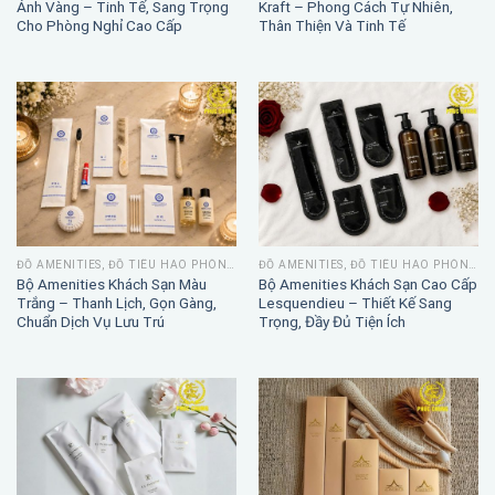
Ánh Vàng – Tinh Tế, Sang Trọng
Kraft – Phong Cách Tự Nhiên,
Cho Phòng Nghỉ Cao Cấp
Thân Thiện Và Tinh Tế
ĐỒ AMENITIES, ĐỒ TIÊU HAO PHÒNG TẮM
ĐỒ AMENITIES, ĐỒ TIÊU HAO PHÒNG TẮM
Bộ Amenities Khách Sạn Màu
Bộ Amenities Khách Sạn Cao Cấp
Trắng – Thanh Lịch, Gọn Gàng,
Lesquendieu – Thiết Kế Sang
Chuẩn Dịch Vụ Lưu Trú
Trọng, Đầy Đủ Tiện Ích