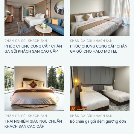
CHĂN GA GỐI KHÁCH SẠN
CHĂN GA GỐI KHÁCH SẠN
PHÚC CHUNG CUNG CẤP CHĂN
PHÚC CHUNG CUNG CẤP CHĂN
GA GỐI KHÁCH SẠN CAO CẤP
GA GỐI CHO HALO MOTEL
CHĂN GA GỐI KHÁCH SẠN
CHĂN GA GỐI KHÁCH SẠN
TRẢI NGHIỆM GIẤC NGỦ CHUẨN
Bộ chăn ga gối đệm giường đơn
KHÁCH SẠN CAO CẤP