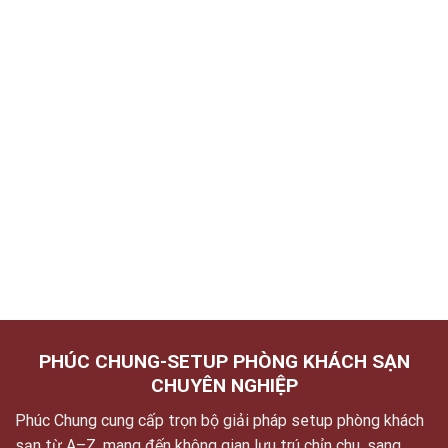
PHÚC CHUNG-SETUP PHÒNG KHÁCH SẠN
CHUYÊN NGHIỆP
Phúc Chung cung cấp trọn bộ giải pháp setup phòng khách
sạn từ A–Z, mang đến không gian lưu trú chỉn chu, sang