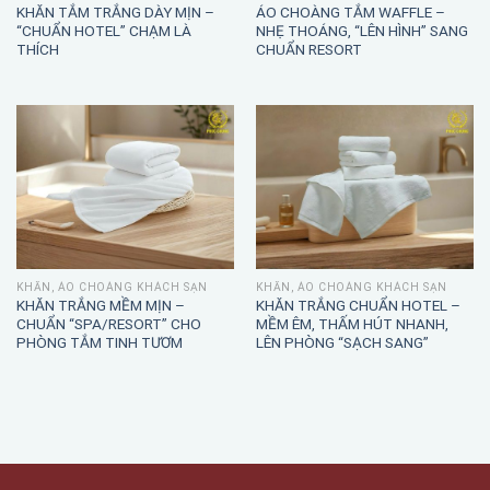
KHĂN TẮM TRẮNG DÀY MỊN –
ÁO CHOÀNG TẮM WAFFLE –
“CHUẨN HOTEL” CHẠM LÀ
NHẸ THOÁNG, “LÊN HÌNH” SANG
THÍCH
CHUẨN RESORT
KHĂN, ÁO CHOÀNG KHÁCH SẠN
KHĂN, ÁO CHOÀNG KHÁCH SẠN
KHĂN TRẮNG MỀM MỊN –
KHĂN TRẮNG CHUẨN HOTEL –
CHUẨN “SPA/RESORT” CHO
MỀM ÊM, THẤM HÚT NHANH,
PHÒNG TẮM TINH TƯƠM
LÊN PHÒNG “SẠCH SANG”