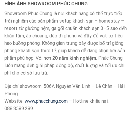
HÌNH ẢNH SHOWROOM PHÚC CHUNG
Showroom Phúc Chung là nơi khách hàng có thể trực tiếp
trải nghiệm các sản phẩm setup khách sạn – homestay –
resort từ giường nệm, ga gối chuẩn khách sạn 3–5 sao đến
khăn tắm, áo choàng, dép đi phòng và đầy đủ vật tư tiêu
hao buồng phòng. Không gian trưng bày được bố trí giống
phòng khách sạn thực tế, giúp khách dễ dàng chọn lựa sản
phẩm phù hợp. Với hơn
20 năm kinh nghiệm
, Phúc Chung
luôn mang đến giải pháp đồng bộ, chất lượng và tối ưu chi
phí cho cơ sở lưu trú.
Địa chỉ showroom: 506A Nguyễn Văn Linh – Lê Chân – Hải
Phòng.
Website:
www.phucchung.com
– Hotline khiếu nại:
088.8589.289.