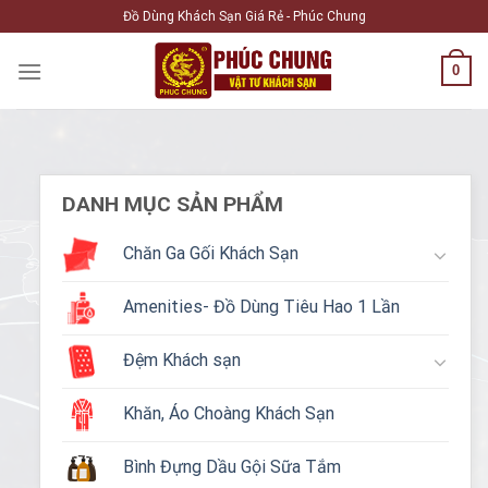
Skip
Đồ Dùng Khách Sạn Giá Rẻ - Phúc Chung
to
content
0
DANH MỤC SẢN PHẨM
Chăn Ga Gối Khách Sạn
Amenities- Đồ Dùng Tiêu Hao 1 Lần
Đệm Khách sạn
Khăn, Áo Choàng Khách Sạn
Bình Đựng Dầu Gội Sữa Tắm