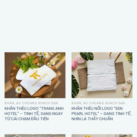
KHĂN, ÁO CHOÀNG KHÁCH SẠN
KHĂN, ÁO CHOÀNG KHÁCH SẠN
KHĂN THÊU LOGO “TRANG ANH
KHĂN THÊU NỔI LOGO “SEN
HOTEL” – TINH TẾ, SANG NGAY
PEARL HOTEL” – SANG TINH TẾ,
TỪ CÁI CHẠM ĐẦU TIÊN
NHÌN LÀ THẤY CHUẨN