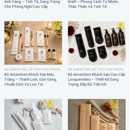
Ánh Vàng – Tinh Tế, Sang Trọng
Kraft – Phong Cách Tự Nhiên,
Cho Phòng Nghỉ Cao Cấp
Thân Thiện Và Tinh Tế
ĐỒ AMENITIES, ĐỒ TIÊU HAO PHÒNG TẮM
ĐỒ AMENITIES, ĐỒ TIÊU HAO PHÒNG TẮM
Bộ Amenities Khách Sạn Màu
Bộ Amenities Khách Sạn Cao Cấp
Trắng – Thanh Lịch, Gọn Gàng,
Lesquendieu – Thiết Kế Sang
Chuẩn Dịch Vụ Lưu Trú
Trọng, Đầy Đủ Tiện Ích