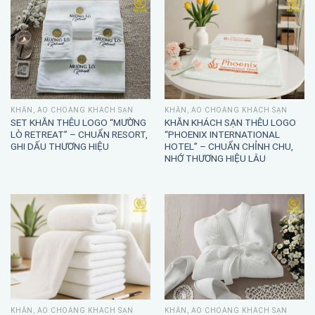
KHĂN, ÁO CHOÀNG KHÁCH SẠN
KHĂN, ÁO CHOÀNG KHÁCH SẠN
SET KHĂN THÊU LOGO “MƯỜNG
KHĂN KHÁCH SẠN THÊU LOGO
LÒ RETREAT” – CHUẨN RESORT,
“PHOENIX INTERNATIONAL
GHI DẤU THƯƠNG HIỆU
HOTEL” – CHUẨN CHỈNH CHU,
NHỚ THƯƠNG HIỆU LÂU
KHĂN, ÁO CHOÀNG KHÁCH SẠN
KHĂN, ÁO CHOÀNG KHÁCH SẠN