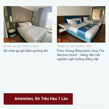
CHĂN GA GỐI KHÁCH SẠN
CHĂN GA GỐI KHÁCH SẠN
Phúc Chung đồng hành cùng The
Bộ chăn ga gối đệm giường đôi
Watson Hotel – Nâng tầm trải
nghiệm nghỉ dưỡng đẳng cấp
Amenities, Đồ Tiêu Hao 1 Lần