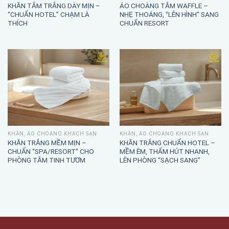
KHĂN TẮM TRẮNG DÀY MỊN –
ÁO CHOÀNG TẮM WAFFLE –
“CHUẨN HOTEL” CHẠM LÀ
NHẸ THOÁNG, “LÊN HÌNH” SANG
THÍCH
CHUẨN RESORT
KHĂN, ÁO CHOÀNG KHÁCH SẠN
KHĂN, ÁO CHOÀNG KHÁCH SẠN
KHĂN TRẮNG MỀM MỊN –
KHĂN TRẮNG CHUẨN HOTEL –
CHUẨN “SPA/RESORT” CHO
MỀM ÊM, THẤM HÚT NHANH,
PHÒNG TẮM TINH TƯƠM
LÊN PHÒNG “SẠCH SANG”