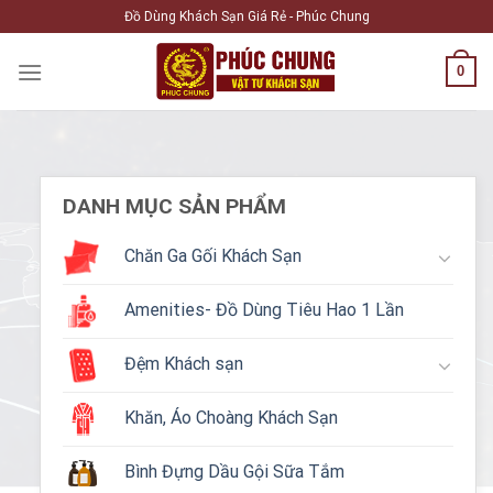
Skip
Đồ Dùng Khách Sạn Giá Rẻ - Phúc Chung
to
content
0
DANH MỤC SẢN PHẨM
Chăn Ga Gối Khách Sạn
Amenities- Đồ Dùng Tiêu Hao 1 Lần
Đệm Khách sạn
Khăn, Áo Choàng Khách Sạn
Bình Đựng Dầu Gội Sữa Tắm