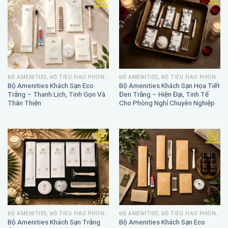
ĐỒ AMENITIES, ĐỒ TIÊU HAO PHÒNG TẮM
ĐỒ AMENITIES, ĐỒ TIÊU HAO PHÒNG TẮM
Bộ Amenities Khách Sạn Eco
Bộ Amenities Khách Sạn Họa Tiết
Trắng – Thanh Lịch, Tinh Gọn Và
Đen Trắng – Hiện Đại, Tinh Tế
Thân Thiện
Cho Phòng Nghỉ Chuyên Nghiệp
ĐỒ AMENITIES, ĐỒ TIÊU HAO PHÒNG TẮM
ĐỒ AMENITIES, ĐỒ TIÊU HAO PHÒNG TẮM
Bộ Amenities Khách Sạn Trắng
Bộ Amenities Khách Sạn Eco