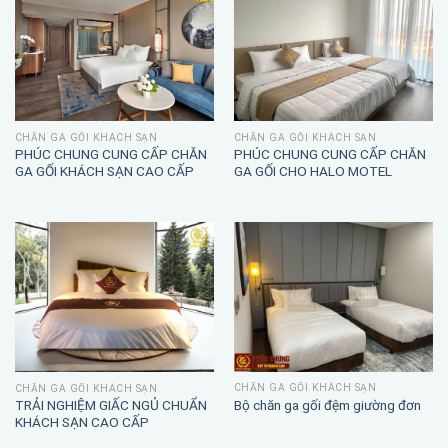
CHĂN GA GỐI KHÁCH SẠN
CHĂN GA GỐI KHÁCH SẠN
PHÚC CHUNG CUNG CẤP CHĂN
PHÚC CHUNG CUNG CẤP CHĂN
GA GỐI KHÁCH SẠN CAO CẤP
GA GỐI CHO HALO MOTEL
CHĂN GA GỐI KHÁCH SẠN
CHĂN GA GỐI KHÁCH SẠN
TRẢI NGHIỆM GIẤC NGỦ CHUẨN
Bộ chăn ga gối đệm giường đơn
KHÁCH SẠN CAO CẤP