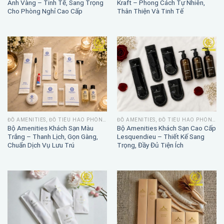
Ánh Vàng – Tinh Tế, Sang Trọng
Kraft – Phong Cách Tự Nhiên,
Cho Phòng Nghỉ Cao Cấp
Thân Thiện Và Tinh Tế
ĐỒ AMENITIES, ĐỒ TIÊU HAO PHÒNG TẮM
ĐỒ AMENITIES, ĐỒ TIÊU HAO PHÒNG TẮM
Bộ Amenities Khách Sạn Màu
Bộ Amenities Khách Sạn Cao Cấp
Trắng – Thanh Lịch, Gọn Gàng,
Lesquendieu – Thiết Kế Sang
Chuẩn Dịch Vụ Lưu Trú
Trọng, Đầy Đủ Tiện Ích