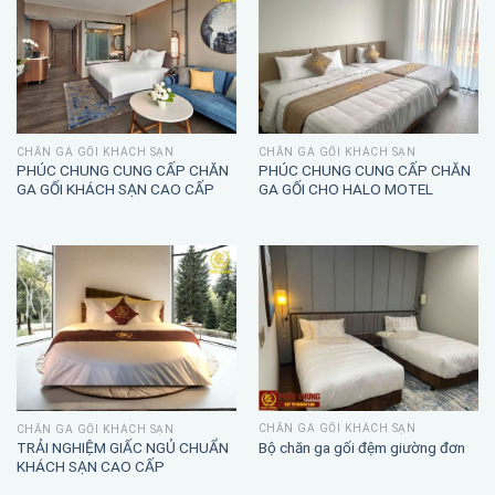
CHĂN GA GỐI KHÁCH SẠN
CHĂN GA GỐI KHÁCH SẠN
PHÚC CHUNG CUNG CẤP CHĂN
PHÚC CHUNG CUNG CẤP CHĂN
GA GỐI KHÁCH SẠN CAO CẤP
GA GỐI CHO HALO MOTEL
CHĂN GA GỐI KHÁCH SẠN
CHĂN GA GỐI KHÁCH SẠN
TRẢI NGHIỆM GIẤC NGỦ CHUẨN
Bộ chăn ga gối đệm giường đơn
KHÁCH SẠN CAO CẤP