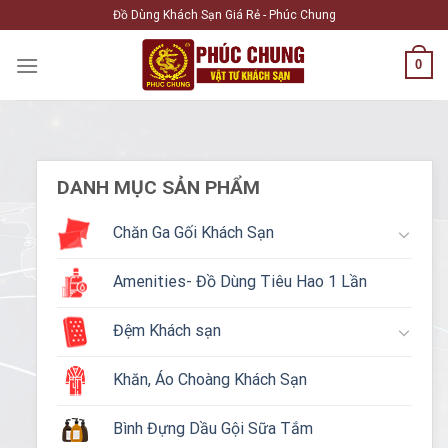
Skip
Đồ Dùng Khách Sạn Giá Rẻ - Phúc Chung
to
content
0
DANH MỤC SẢN PHẨM
Chăn Ga Gối Khách Sạn
Amenities- Đồ Dùng Tiêu Hao 1 Lần
Đệm Khách sạn
Khăn, Áo Choàng Khách Sạn
Bình Đựng Dầu Gội Sữa Tắm