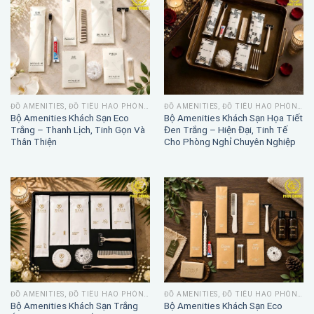
ĐỒ AMENITIES, ĐỒ TIÊU HAO PHÒNG TẮM
ĐỒ AMENITIES, ĐỒ TIÊU HAO PHÒNG TẮM
Bộ Amenities Khách Sạn Eco
Bộ Amenities Khách Sạn Họa Tiết
Trắng – Thanh Lịch, Tinh Gọn Và
Đen Trắng – Hiện Đại, Tinh Tế
Thân Thiện
Cho Phòng Nghỉ Chuyên Nghiệp
ĐỒ AMENITIES, ĐỒ TIÊU HAO PHÒNG TẮM
ĐỒ AMENITIES, ĐỒ TIÊU HAO PHÒNG TẮM
Bộ Amenities Khách Sạn Trắng
Bộ Amenities Khách Sạn Eco