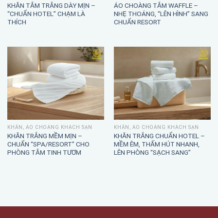
KHĂN TẮM TRẮNG DÀY MỊN –
ÁO CHOÀNG TẮM WAFFLE –
“CHUẨN HOTEL” CHẠM LÀ
NHẸ THOÁNG, “LÊN HÌNH” SANG
THÍCH
CHUẨN RESORT
KHĂN, ÁO CHOÀNG KHÁCH SẠN
KHĂN, ÁO CHOÀNG KHÁCH SẠN
KHĂN TRẮNG MỀM MỊN –
KHĂN TRẮNG CHUẨN HOTEL –
CHUẨN “SPA/RESORT” CHO
MỀM ÊM, THẤM HÚT NHANH,
PHÒNG TẮM TINH TƯƠM
LÊN PHÒNG “SẠCH SANG”