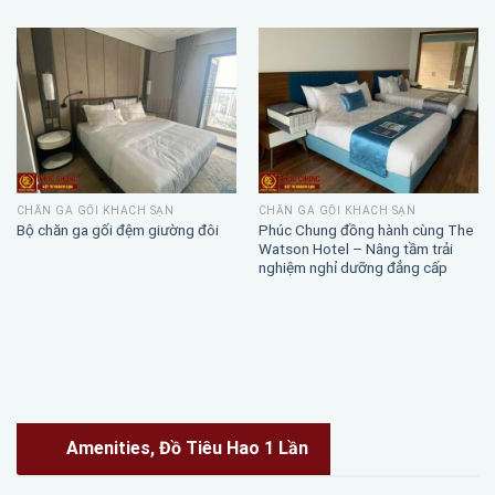
CHĂN GA GỐI KHÁCH SẠN
CHĂN GA GỐI KHÁCH SẠN
Phúc Chung đồng hành cùng The
Bộ chăn ga gối đệm giường đôi
Watson Hotel – Nâng tầm trải
nghiệm nghỉ dưỡng đẳng cấp
Amenities, Đồ Tiêu Hao 1 Lần