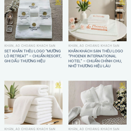
KHĂN, ÁO CHOÀNG KHÁCH SẠN
KHĂN, ÁO CHOÀNG KHÁCH SẠN
SET KHĂN THÊU LOGO “MƯỜNG
KHĂN KHÁCH SẠN THÊU LOGO
LÒ RETREAT” – CHUẨN RESORT,
“PHOENIX INTERNATIONAL
GHI DẤU THƯƠNG HIỆU
HOTEL” – CHUẨN CHỈNH CHU,
NHỚ THƯƠNG HIỆU LÂU
KHĂN, ÁO CHOÀNG KHÁCH SẠN
KHĂN, ÁO CHOÀNG KHÁCH SẠN