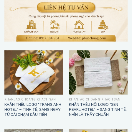
KHĂN, ÁO CHOÀNG KHÁCH SẠN
KHĂN, ÁO CHOÀNG KHÁCH SẠN
KHĂN THÊU LOGO “TRANG ANH
KHĂN THÊU NỔI LOGO “SEN
HOTEL” – TINH TẾ, SANG NGAY
PEARL HOTEL” – SANG TINH TẾ,
TỪ CÁI CHẠM ĐẦU TIÊN
NHÌN LÀ THẤY CHUẨN