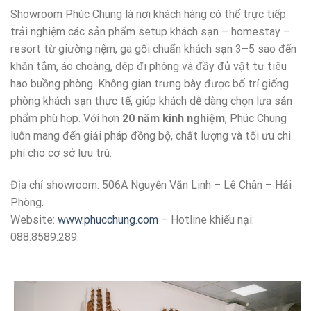
HÌNH ẢNH SHOWROOM PHÚC CHUNG
Showroom Phúc Chung là nơi khách hàng có thể trực tiếp
trải nghiệm các sản phẩm setup khách sạn – homestay –
resort từ giường nệm, ga gối chuẩn khách sạn 3–5 sao đến
khăn tắm, áo choàng, dép đi phòng và đầy đủ vật tư tiêu
hao buồng phòng. Không gian trưng bày được bố trí giống
phòng khách sạn thực tế, giúp khách dễ dàng chọn lựa sản
phẩm phù hợp. Với hơn
20 năm kinh nghiệm
, Phúc Chung
luôn mang đến giải pháp đồng bộ, chất lượng và tối ưu chi
phí cho cơ sở lưu trú.
Địa chỉ showroom: 506A Nguyễn Văn Linh – Lê Chân – Hải
Phòng.
Website:
www.phucchung.com
– Hotline khiếu nại:
088.8589.289.