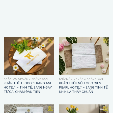
KHĂN, ÁO CHOÀNG KHÁCH SẠN
KHĂN, ÁO CHOÀNG KHÁCH SẠN
KHĂN THÊU LOGO “TRANG ANH
KHĂN THÊU NỔI LOGO “SEN
HOTEL” – TINH TẾ, SANG NGAY
PEARL HOTEL” – SANG TINH TẾ,
TỪ CÁI CHẠM ĐẦU TIÊN
NHÌN LÀ THẤY CHUẨN