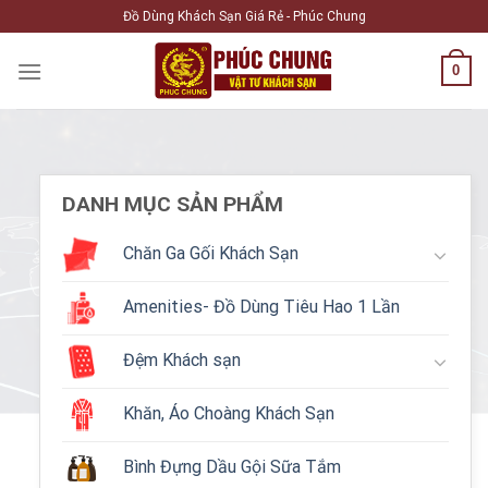
Skip
Đồ Dùng Khách Sạn Giá Rẻ - Phúc Chung
to
content
0
DANH MỤC SẢN PHẨM
Chăn Ga Gối Khách Sạn
Amenities- Đồ Dùng Tiêu Hao 1 Lần
Đệm Khách sạn
Khăn, Áo Choàng Khách Sạn
Bình Đựng Dầu Gội Sữa Tắm