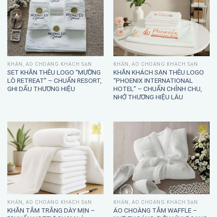
KHĂN, ÁO CHOÀNG KHÁCH SẠN
KHĂN, ÁO CHOÀNG KHÁCH SẠN
SET KHĂN THÊU LOGO “MƯỜNG
KHĂN KHÁCH SẠN THÊU LOGO
LÒ RETREAT” – CHUẨN RESORT,
“PHOENIX INTERNATIONAL
GHI DẤU THƯƠNG HIỆU
HOTEL” – CHUẨN CHỈNH CHU,
NHỚ THƯƠNG HIỆU LÂU
KHĂN, ÁO CHOÀNG KHÁCH SẠN
KHĂN, ÁO CHOÀNG KHÁCH SẠN