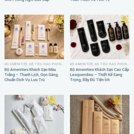
Ánh Vàng – Tinh Tế, Sang Trọng
Kraft – Phong Cách Tự Nhiên,
Cho Phòng Nghỉ Cao Cấp
Thân Thiện Và Tinh Tế
ĐỒ AMENITIES, ĐỒ TIÊU HAO PHÒNG TẮM
ĐỒ AMENITIES, ĐỒ TIÊU HAO PHÒNG TẮM
Bộ Amenities Khách Sạn Màu
Bộ Amenities Khách Sạn Cao Cấp
Trắng – Thanh Lịch, Gọn Gàng,
Lesquendieu – Thiết Kế Sang
Chuẩn Dịch Vụ Lưu Trú
Trọng, Đầy Đủ Tiện Ích