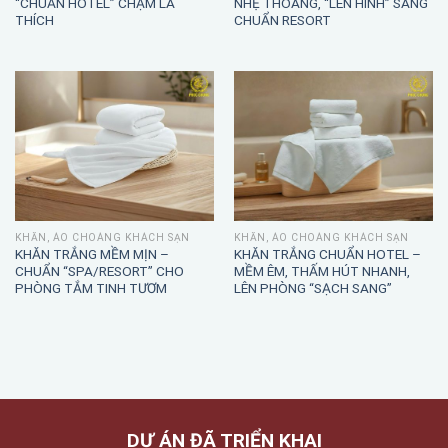
KHĂN TẮM TRẮNG DÀY MỊN –
ÁO CHOÀNG TẮM WAFFLE –
“CHUẨN HOTEL” CHẠM LÀ
NHẸ THOÁNG, “LÊN HÌNH” SANG
THÍCH
CHUẨN RESORT
KHĂN, ÁO CHOÀNG KHÁCH SẠN
KHĂN, ÁO CHOÀNG KHÁCH SẠN
KHĂN TRẮNG MỀM MỊN –
KHĂN TRẮNG CHUẨN HOTEL –
CHUẨN “SPA/RESORT” CHO
MỀM ÊM, THẤM HÚT NHANH,
PHÒNG TẮM TINH TƯƠM
LÊN PHÒNG “SẠCH SANG”