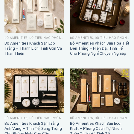
ĐỒ AMENITIES, ĐỒ TIÊU HAO PHÒNG TẮM
ĐỒ AMENITIES, ĐỒ TIÊU HAO PHÒNG TẮM
Bộ Amenities Khách Sạn Eco
Bộ Amenities Khách Sạn Họa Tiết
Trắng – Thanh Lịch, Tinh Gọn Và
Đen Trắng – Hiện Đại, Tinh Tế
Thân Thiện
Cho Phòng Nghỉ Chuyên Nghiệp
ĐỒ AMENITIES, ĐỒ TIÊU HAO PHÒNG TẮM
ĐỒ AMENITIES, ĐỒ TIÊU HAO PHÒNG TẮM
Bộ Amenities Khách Sạn Trắng
Bộ Amenities Khách Sạn Eco