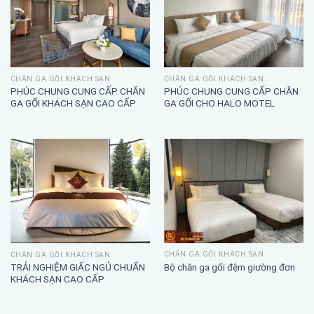
CHĂN GA GỐI KHÁCH SẠN
CHĂN GA GỐI KHÁCH SẠN
PHÚC CHUNG CUNG CẤP CHĂN
PHÚC CHUNG CUNG CẤP CHĂN
GA GỐI KHÁCH SẠN CAO CẤP
GA GỐI CHO HALO MOTEL
CHĂN GA GỐI KHÁCH SẠN
CHĂN GA GỐI KHÁCH SẠN
TRẢI NGHIỆM GIẤC NGỦ CHUẨN
Bộ chăn ga gối đệm giường đơn
KHÁCH SẠN CAO CẤP