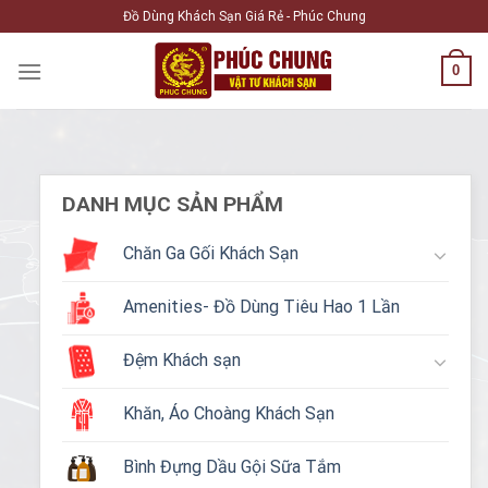
Skip
Đồ Dùng Khách Sạn Giá Rẻ - Phúc Chung
to
content
0
DANH MỤC SẢN PHẨM
Chăn Ga Gối Khách Sạn
Amenities- Đồ Dùng Tiêu Hao 1 Lần
Đệm Khách sạn
Khăn, Áo Choàng Khách Sạn
Bình Đựng Dầu Gội Sữa Tắm