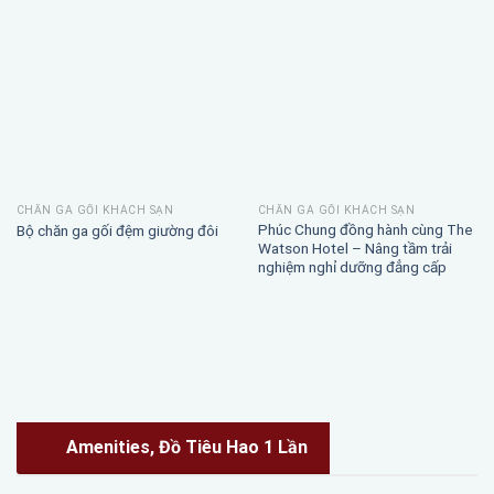
CHĂN GA GỐI KHÁCH SẠN
CHĂN GA GỐI KHÁCH SẠN
Phúc Chung đồng hành cùng The
Bộ chăn ga gối đệm giường đôi
Watson Hotel – Nâng tầm trải
nghiệm nghỉ dưỡng đẳng cấp
Amenities, Đồ Tiêu Hao 1 Lần