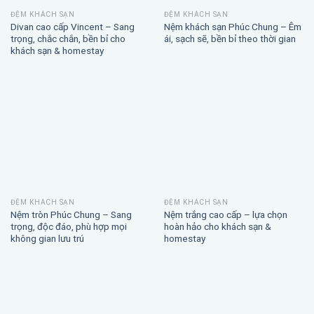
ĐỆM KHÁCH SẠN
ĐỆM KHÁCH SẠN
Divan cao cấp Vincent – Sang
Nệm khách sạn Phúc Chung – Êm
trọng, chắc chắn, bền bỉ cho
ái, sạch sẽ, bền bỉ theo thời gian
khách sạn & homestay
ĐỆM KHÁCH SẠN
ĐỆM KHÁCH SẠN
Nệm tròn Phúc Chung – Sang
Nệm trắng cao cấp – lựa chọn
trọng, độc đáo, phù hợp mọi
hoàn hảo cho khách sạn &
không gian lưu trú
homestay