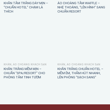
KHĂN TẮM TRẮNG DÀY MỊN –
ÁO CHOÀNG TẮM WAFFLE –
“CHUẨN HOTEL” CHẠM LÀ
NHẸ THOÁNG, “LÊN HÌNH” SANG
THÍCH
CHUẨN RESORT
KHĂN, ÁO CHOÀNG KHÁCH SẠN
KHĂN, ÁO CHOÀNG KHÁCH SẠN
KHĂN TRẮNG MỀM MỊN –
KHĂN TRẮNG CHUẨN HOTEL –
CHUẨN “SPA/RESORT” CHO
MỀM ÊM, THẤM HÚT NHANH,
PHÒNG TẮM TINH TƯƠM
LÊN PHÒNG “SẠCH SANG”