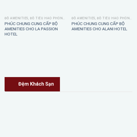
ĐỒ AMENITIES, ĐỒ TIÊU HAO PHÒNG TẮM
ĐỒ AMENITIES, ĐỒ TIÊU HAO PHÒNG TẮM
PHÚC CHUNG CUNG CẤP BỘ
PHÚC CHUNG CUNG CẤP BỘ
AMENITIES CHO LA PASSION
AMENITIES CHO ALANI HOTEL
HOTEL
Đệm Khách Sạn