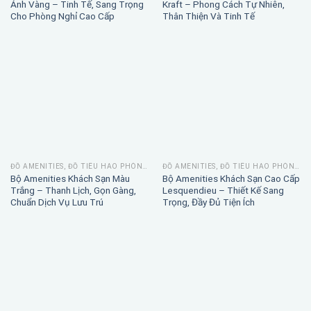
Ánh Vàng – Tinh Tế, Sang Trọng
Kraft – Phong Cách Tự Nhiên,
Cho Phòng Nghỉ Cao Cấp
Thân Thiện Và Tinh Tế
ĐỒ AMENITIES, ĐỒ TIÊU HAO PHÒNG TẮM
ĐỒ AMENITIES, ĐỒ TIÊU HAO PHÒNG TẮM
Bộ Amenities Khách Sạn Màu
Bộ Amenities Khách Sạn Cao Cấp
Trắng – Thanh Lịch, Gọn Gàng,
Lesquendieu – Thiết Kế Sang
Chuẩn Dịch Vụ Lưu Trú
Trọng, Đầy Đủ Tiện Ích