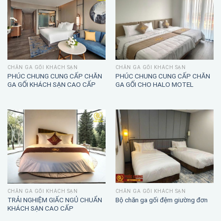
CHĂN GA GỐI KHÁCH SẠN
CHĂN GA GỐI KHÁCH SẠN
PHÚC CHUNG CUNG CẤP CHĂN
PHÚC CHUNG CUNG CẤP CHĂN
GA GỐI KHÁCH SẠN CAO CẤP
GA GỐI CHO HALO MOTEL
CHĂN GA GỐI KHÁCH SẠN
CHĂN GA GỐI KHÁCH SẠN
TRẢI NGHIỆM GIẤC NGỦ CHUẨN
Bộ chăn ga gối đệm giường đơn
KHÁCH SẠN CAO CẤP