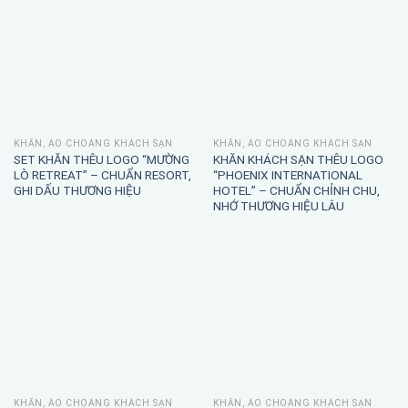
KHĂN, ÁO CHOÀNG KHÁCH SẠN
KHĂN, ÁO CHOÀNG KHÁCH SẠN
SET KHĂN THÊU LOGO “MƯỜNG
KHĂN KHÁCH SẠN THÊU LOGO
LÒ RETREAT” – CHUẨN RESORT,
“PHOENIX INTERNATIONAL
GHI DẤU THƯƠNG HIỆU
HOTEL” – CHUẨN CHỈNH CHU,
NHỚ THƯƠNG HIỆU LÂU
KHĂN, ÁO CHOÀNG KHÁCH SẠN
KHĂN, ÁO CHOÀNG KHÁCH SẠN