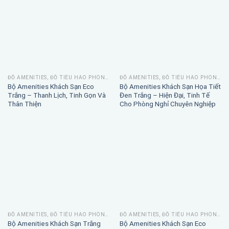
ĐỒ AMENITIES, ĐỒ TIÊU HAO PHÒNG TẮM
ĐỒ AMENITIES, ĐỒ TIÊU HAO PHÒNG TẮM
Bộ Amenities Khách Sạn Eco
Bộ Amenities Khách Sạn Họa Tiết
Trắng – Thanh Lịch, Tinh Gọn Và
Đen Trắng – Hiện Đại, Tinh Tế
Thân Thiện
Cho Phòng Nghỉ Chuyên Nghiệp
ĐỒ AMENITIES, ĐỒ TIÊU HAO PHÒNG TẮM
ĐỒ AMENITIES, ĐỒ TIÊU HAO PHÒNG TẮM
Bộ Amenities Khách Sạn Trắng
Bộ Amenities Khách Sạn Eco