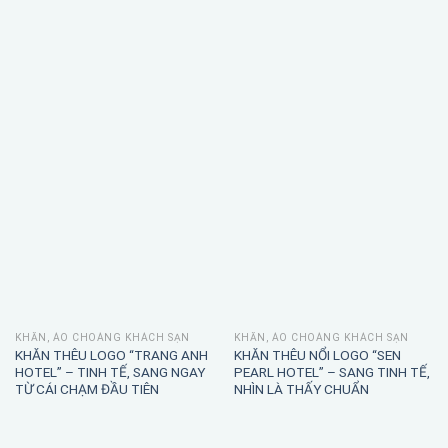
KHĂN, ÁO CHOÀNG KHÁCH SẠN
KHĂN, ÁO CHOÀNG KHÁCH SẠN
KHĂN THÊU LOGO “TRANG ANH
KHĂN THÊU NỔI LOGO “SEN
HOTEL” – TINH TẾ, SANG NGAY
PEARL HOTEL” – SANG TINH TẾ,
TỪ CÁI CHẠM ĐẦU TIÊN
NHÌN LÀ THẤY CHUẨN