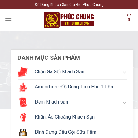
Skip
Đồ Dùng Khách Sạn Giá Rẻ - Phúc Chung
to
content
0
DANH MỤC SẢN PHẨM
Chăn Ga Gối Khách Sạn
Amenities- Đồ Dùng Tiêu Hao 1 Lần
Đệm Khách sạn
Khăn, Áo Choàng Khách Sạn
Bình Đựng Dầu Gội Sữa Tắm