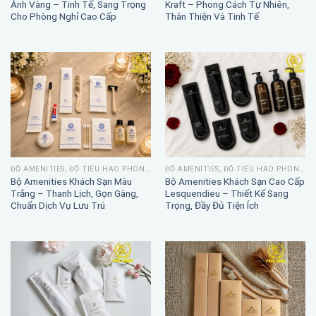
Ánh Vàng – Tinh Tế, Sang Trọng
Kraft – Phong Cách Tự Nhiên,
Cho Phòng Nghỉ Cao Cấp
Thân Thiện Và Tinh Tế
ĐỒ AMENITIES, ĐỒ TIÊU HAO PHÒNG TẮM
ĐỒ AMENITIES, ĐỒ TIÊU HAO PHÒNG TẮM
Bộ Amenities Khách Sạn Màu
Bộ Amenities Khách Sạn Cao Cấp
Trắng – Thanh Lịch, Gọn Gàng,
Lesquendieu – Thiết Kế Sang
Chuẩn Dịch Vụ Lưu Trú
Trọng, Đầy Đủ Tiện Ích