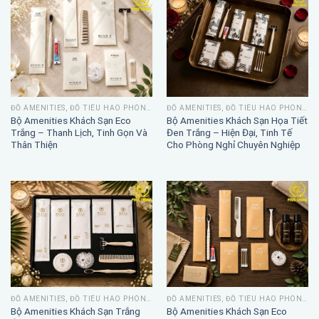
ĐỒ AMENITIES, ĐỒ TIÊU HAO PHÒNG TẮM
ĐỒ AMENITIES, ĐỒ TIÊU HAO PHÒNG TẮM
Bộ Amenities Khách Sạn Eco
Bộ Amenities Khách Sạn Họa Tiết
Trắng – Thanh Lịch, Tinh Gọn Và
Đen Trắng – Hiện Đại, Tinh Tế
Thân Thiện
Cho Phòng Nghỉ Chuyên Nghiệp
ĐỒ AMENITIES, ĐỒ TIÊU HAO PHÒNG TẮM
ĐỒ AMENITIES, ĐỒ TIÊU HAO PHÒNG TẮM
Bộ Amenities Khách Sạn Trắng
Bộ Amenities Khách Sạn Eco