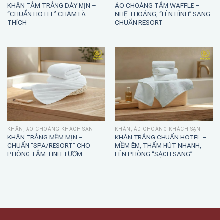
KHĂN TẮM TRẮNG DÀY MỊN –
ÁO CHOÀNG TẮM WAFFLE –
“CHUẨN HOTEL” CHẠM LÀ
NHẸ THOÁNG, “LÊN HÌNH” SANG
THÍCH
CHUẨN RESORT
KHĂN, ÁO CHOÀNG KHÁCH SẠN
KHĂN, ÁO CHOÀNG KHÁCH SẠN
KHĂN TRẮNG MỀM MỊN –
KHĂN TRẮNG CHUẨN HOTEL –
CHUẨN “SPA/RESORT” CHO
MỀM ÊM, THẤM HÚT NHANH,
PHÒNG TẮM TINH TƯƠM
LÊN PHÒNG “SẠCH SANG”