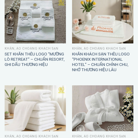
KHĂN, ÁO CHOÀNG KHÁCH SẠN
KHĂN, ÁO CHOÀNG KHÁCH SẠN
SET KHĂN THÊU LOGO “MƯỜNG
KHĂN KHÁCH SẠN THÊU LOGO
LÒ RETREAT” – CHUẨN RESORT,
“PHOENIX INTERNATIONAL
GHI DẤU THƯƠNG HIỆU
HOTEL” – CHUẨN CHỈNH CHU,
NHỚ THƯƠNG HIỆU LÂU
KHĂN, ÁO CHOÀNG KHÁCH SẠN
KHĂN, ÁO CHOÀNG KHÁCH SẠN