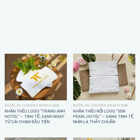
KHĂN, ÁO CHOÀNG KHÁCH SẠN
KHĂN, ÁO CHOÀNG KHÁCH SẠN
KHĂN THÊU LOGO “TRANG ANH
KHĂN THÊU NỔI LOGO “SEN
HOTEL” – TINH TẾ, SANG NGAY
PEARL HOTEL” – SANG TINH TẾ,
TỪ CÁI CHẠM ĐẦU TIÊN
NHÌN LÀ THẤY CHUẨN