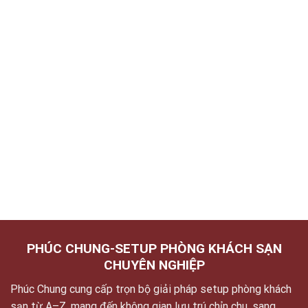
PHÚC CHUNG-SETUP PHÒNG KHÁCH SẠN
CHUYÊN NGHIỆP
Phúc Chung cung cấp trọn bộ giải pháp setup phòng khách
sạn từ A–Z, mang đến không gian lưu trú chỉn chu, sang