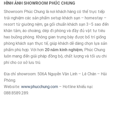
HÌNH ẢNH SHOWROOM PHÚC CHUNG
Showroom Phúc Chung là nơi khách hàng có thể trực tiếp
trải nghiệm các sản phẩm setup khách sạn – homestay –
resort từ giường nệm, ga gối chuẩn khách sạn 3–5 sao đến
khăn tắm, áo choàng, dép đi phòng và đầy đủ vật tư tiêu
hao buồng phòng. Không gian trưng bày được bố trí giống
phòng khách sạn thực tế, giúp khách dễ dàng chọn lựa sản
phẩm phù hợp. Với hơn
20 năm kinh nghiệm
, Phúc Chung
luôn mang đến giải pháp đồng bộ, chất lượng và tối ưu chi
phí cho cơ sở lưu trú.
Địa chỉ showroom: 506A Nguyễn Văn Linh – Lê Chân – Hải
Phòng.
Website:
www.phucchung.com
– Hotline khiếu nại:
088.8589.289.