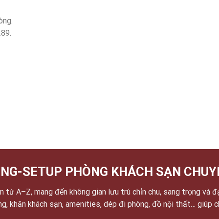
òng.
289.
NG-SETUP PHÒNG KHÁCH SẠN CHUY
 từ A–Z, mang đến không gian lưu trú chỉn chu, sang trọng và đ
ờng, khăn khách sạn, amenities, dép đi phòng, đồ nội thất… giúp 