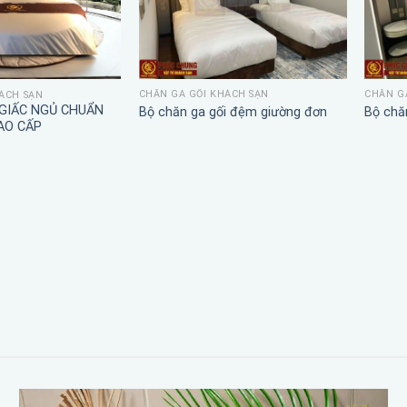
CHĂN GA GỐI KHÁCH SẠN
CHĂN G
ÁCH SẠN
 GIẤC NGỦ CHUẨN
Bộ chăn ga gối đệm giường đơn
Bộ chă
AO CẤP