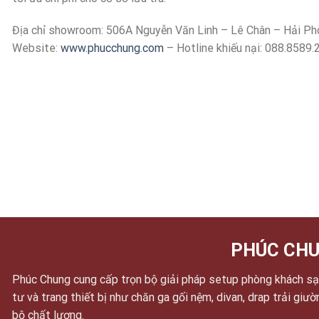
Địa chỉ showroom: 506A Nguyễn Văn Linh – Lê Chân – Hải Ph
Website:
www.phucchung.com
– Hotline khiếu nại: 088.8589.
PHÚC CHU
Phúc Chung cung cấp trọn bộ giải pháp setup phòng khách sạn
tư và trang thiết bị như chăn ga gối nệm, divan, drap trải giư
bộ chất lượng.