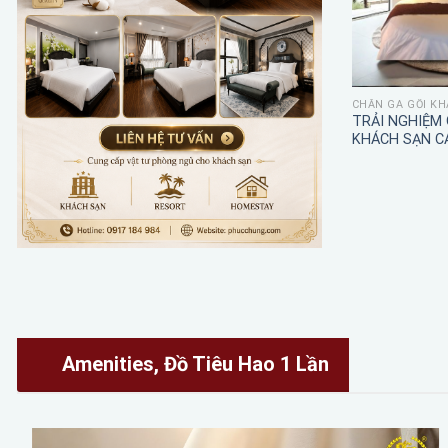
CHĂN GA GỐI KH
TRẢI NGHIỆM
KHÁCH SẠN C
Amenities, Đồ Tiêu Hao 1 Lần