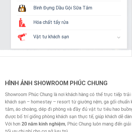
Bình Đựng Dầu Gội Sữa Tắm
Hóa chất tẩy rửa
Vật tư khách sạn
HÌNH ẢNH SHOWROOM PHÚC CHUNG
Showroom Phúc Chung là nơi khách hàng có thể trực tiếp trả
khách sạn – homestay – resort từ giường nệm, ga gối chuẩn
tắm, áo choàng, dép đi phòng và đầy đủ vật tư tiêu hao buồn
được bố trí giống phòng khách sạn thực tế, giúp khách dễ dà
Với hơn
20 năm kinh nghiệm
, Phúc Chung luôn mang đến giải
tối ưu chi phí cho cơ sở lưu trú.