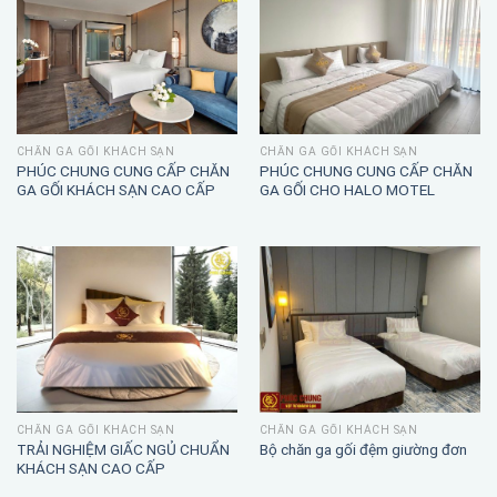
CHĂN GA GỐI KHÁCH SẠN
CHĂN GA GỐI KHÁCH SẠN
PHÚC CHUNG CUNG CẤP CHĂN
PHÚC CHUNG CUNG CẤP CHĂN
GA GỐI KHÁCH SẠN CAO CẤP
GA GỐI CHO HALO MOTEL
CHĂN GA GỐI KHÁCH SẠN
CHĂN GA GỐI KHÁCH SẠN
TRẢI NGHIỆM GIẤC NGỦ CHUẨN
Bộ chăn ga gối đệm giường đơn
KHÁCH SẠN CAO CẤP