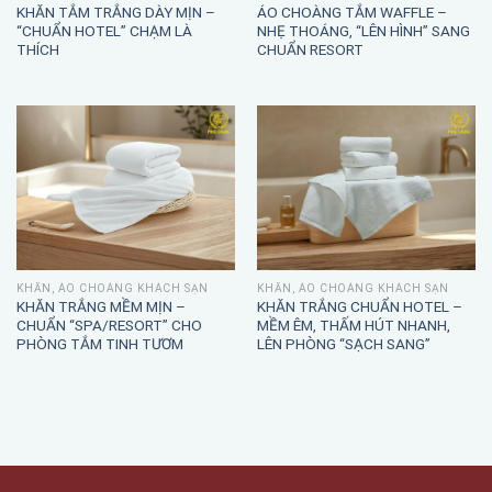
KHĂN TẮM TRẮNG DÀY MỊN –
ÁO CHOÀNG TẮM WAFFLE –
“CHUẨN HOTEL” CHẠM LÀ
NHẸ THOÁNG, “LÊN HÌNH” SANG
THÍCH
CHUẨN RESORT
KHĂN, ÁO CHOÀNG KHÁCH SẠN
KHĂN, ÁO CHOÀNG KHÁCH SẠN
KHĂN TRẮNG MỀM MỊN –
KHĂN TRẮNG CHUẨN HOTEL –
CHUẨN “SPA/RESORT” CHO
MỀM ÊM, THẤM HÚT NHANH,
PHÒNG TẮM TINH TƯƠM
LÊN PHÒNG “SẠCH SANG”