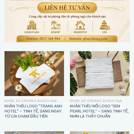
KHĂN, ÁO CHOÀNG KHÁCH SẠN
KHĂN, ÁO CHOÀNG KHÁCH SẠN
KHĂN THÊU LOGO “TRANG ANH
KHĂN THÊU NỔI LOGO “SEN
HOTEL” – TINH TẾ, SANG NGAY
PEARL HOTEL” – SANG TINH TẾ,
TỪ CÁI CHẠM ĐẦU TIÊN
NHÌN LÀ THẤY CHUẨN