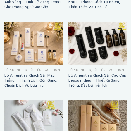
Ánh Vàng – Tinh Tế, Sang Trọng
Kraft – Phong Cách Tự Nhiên,
Cho Phòng Nghỉ Cao Cấp
Thân Thiện Và Tinh Tế
ĐỒ AMENITIES, ĐỒ TIÊU HAO PHÒNG TẮM
ĐỒ AMENITIES, ĐỒ TIÊU HAO PHÒNG TẮM
Bộ Amenities Khách Sạn Màu
Bộ Amenities Khách Sạn Cao Cấp
Trắng – Thanh Lịch, Gọn Gàng,
Lesquendieu – Thiết Kế Sang
Chuẩn Dịch Vụ Lưu Trú
Trọng, Đầy Đủ Tiện Ích