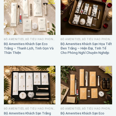
ĐỒ AMENITIES, ĐỒ TIÊU HAO PHÒNG TẮM
ĐỒ AMENITIES, ĐỒ TIÊU HAO PHÒNG TẮM
Bộ Amenities Khách Sạn Eco
Bộ Amenities Khách Sạn Họa Tiết
Trắng – Thanh Lịch, Tinh Gọn Và
Đen Trắng – Hiện Đại, Tinh Tế
Thân Thiện
Cho Phòng Nghỉ Chuyên Nghiệp
ĐỒ AMENITIES, ĐỒ TIÊU HAO PHÒNG TẮM
ĐỒ AMENITIES, ĐỒ TIÊU HAO PHÒNG TẮM
Bộ Amenities Khách Sạn Trắng
Bộ Amenities Khách Sạn Eco