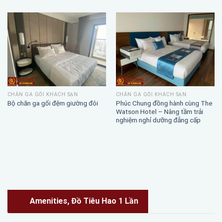
CHĂN GA GỐI KHÁCH SẠN
CHĂN GA GỐI KHÁCH SẠN
Phúc Chung đồng hành cùng The
Bộ chăn ga gối đệm giường đôi
Watson Hotel – Nâng tầm trải
nghiệm nghỉ dưỡng đẳng cấp
Amenities, Đồ Tiêu Hao 1 Lần