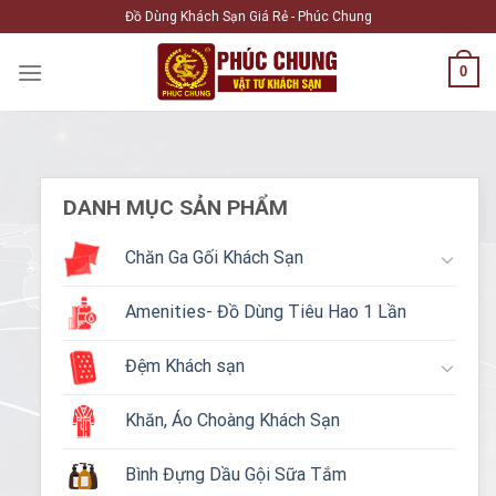
Skip
Đồ Dùng Khách Sạn Giá Rẻ - Phúc Chung
to
content
0
DANH MỤC SẢN PHẨM
Chăn Ga Gối Khách Sạn
Amenities- Đồ Dùng Tiêu Hao 1 Lần
Đệm Khách sạn
Khăn, Áo Choàng Khách Sạn
Bình Đựng Dầu Gội Sữa Tắm