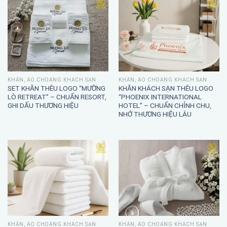
KHĂN, ÁO CHOÀNG KHÁCH SẠN
KHĂN, ÁO CHOÀNG KHÁCH SẠN
SET KHĂN THÊU LOGO “MƯỜNG
KHĂN KHÁCH SẠN THÊU LOGO
LÒ RETREAT” – CHUẨN RESORT,
“PHOENIX INTERNATIONAL
GHI DẤU THƯƠNG HIỆU
HOTEL” – CHUẨN CHỈNH CHU,
NHỚ THƯƠNG HIỆU LÂU
KHĂN, ÁO CHOÀNG KHÁCH SẠN
KHĂN, ÁO CHOÀNG KHÁCH SẠN