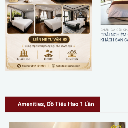
CHĂN GA GỐI KH
TRẢI NGHIỆM
KHÁCH SẠN C
Amenities, Đồ Tiêu Hao 1 Lần