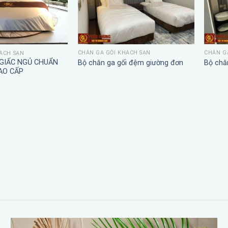
CHĂN GA GỐI KHÁCH SẠN
CHĂN G
ÁCH SẠN
 GIẤC NGỦ CHUẨN
Bộ chăn ga gối đệm giường đơn
Bộ chă
AO CẤP