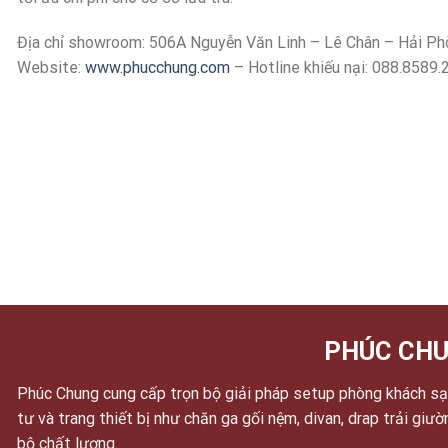
Địa chỉ showroom: 506A Nguyễn Văn Linh – Lê Chân – Hải Ph
Website:
www.phucchung.com
– Hotline khiếu nại: 088.8589.
PHÚC CHU
Phúc Chung cung cấp trọn bộ giải pháp setup phòng khách sạn
tư và trang thiết bị như chăn ga gối nệm, divan, drap trải giư
bộ chất lượng.