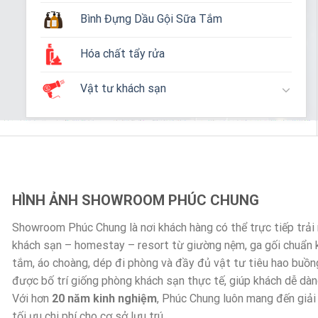
Bình Đựng Dầu Gội Sữa Tắm
Hóa chất tẩy rửa
Vật tư khách sạn
HÌNH ẢNH SHOWROOM PHÚC CHUNG
Showroom Phúc Chung là nơi khách hàng có thể trực tiếp trả
khách sạn – homestay – resort từ giường nệm, ga gối chuẩn
tắm, áo choàng, dép đi phòng và đầy đủ vật tư tiêu hao buồn
được bố trí giống phòng khách sạn thực tế, giúp khách dễ dà
Với hơn
20 năm kinh nghiệm
, Phúc Chung luôn mang đến giải
tối ưu chi phí cho cơ sở lưu trú.