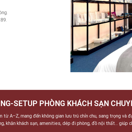
òng.
289.
NG-SETUP PHÒNG KHÁCH SẠN CHUY
 từ A–Z, mang đến không gian lưu trú chỉn chu, sang trọng và đ
ờng, khăn khách sạn, amenities, dép đi phòng, đồ nội thất… giúp 