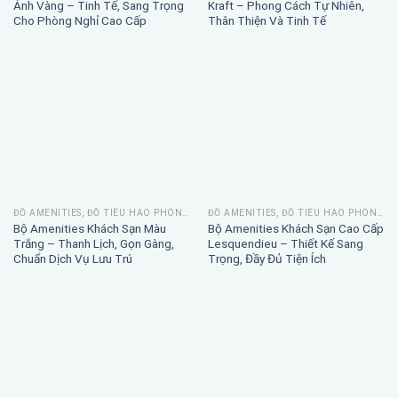
Ánh Vàng – Tinh Tế, Sang Trọng
Kraft – Phong Cách Tự Nhiên,
Cho Phòng Nghỉ Cao Cấp
Thân Thiện Và Tinh Tế
ĐỒ AMENITIES, ĐỒ TIÊU HAO PHÒNG TẮM
ĐỒ AMENITIES, ĐỒ TIÊU HAO PHÒNG TẮM
Bộ Amenities Khách Sạn Màu
Bộ Amenities Khách Sạn Cao Cấp
Trắng – Thanh Lịch, Gọn Gàng,
Lesquendieu – Thiết Kế Sang
Chuẩn Dịch Vụ Lưu Trú
Trọng, Đầy Đủ Tiện Ích