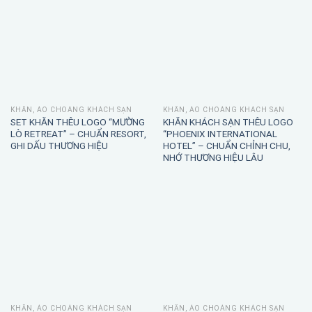
KHĂN, ÁO CHOÀNG KHÁCH SẠN
KHĂN, ÁO CHOÀNG KHÁCH SẠN
SET KHĂN THÊU LOGO “MƯỜNG
KHĂN KHÁCH SẠN THÊU LOGO
LÒ RETREAT” – CHUẨN RESORT,
“PHOENIX INTERNATIONAL
GHI DẤU THƯƠNG HIỆU
HOTEL” – CHUẨN CHỈNH CHU,
NHỚ THƯƠNG HIỆU LÂU
KHĂN, ÁO CHOÀNG KHÁCH SẠN
KHĂN, ÁO CHOÀNG KHÁCH SẠN