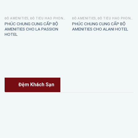
ĐỒ AMENITIES, ĐỒ TIÊU HAO PHÒNG TẮM
ĐỒ AMENITIES, ĐỒ TIÊU HAO PHÒNG TẮM
PHÚC CHUNG CUNG CẤP BỘ
PHÚC CHUNG CUNG CẤP BỘ
AMENITIES CHO LA PASSION
AMENITIES CHO ALANI HOTEL
HOTEL
Đệm Khách Sạn