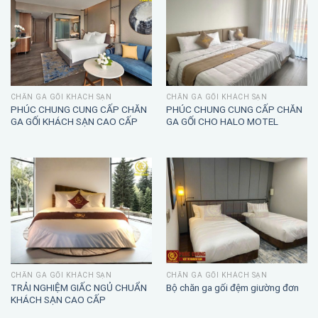
CHĂN GA GỐI KHÁCH SẠN
CHĂN GA GỐI KHÁCH SẠN
PHÚC CHUNG CUNG CẤP CHĂN
PHÚC CHUNG CUNG CẤP CHĂN
GA GỐI KHÁCH SẠN CAO CẤP
GA GỐI CHO HALO MOTEL
CHĂN GA GỐI KHÁCH SẠN
CHĂN GA GỐI KHÁCH SẠN
TRẢI NGHIỆM GIẤC NGỦ CHUẨN
Bộ chăn ga gối đệm giường đơn
KHÁCH SẠN CAO CẤP