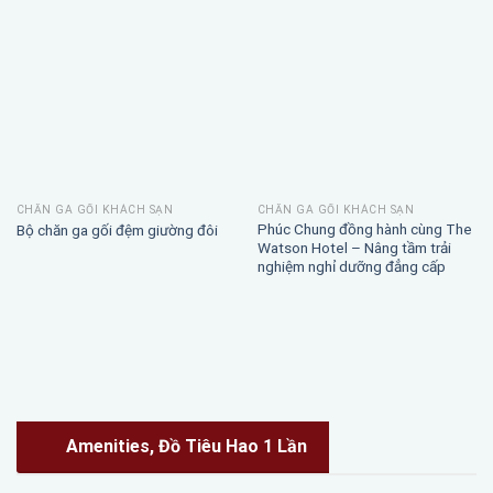
CHĂN GA GỐI KHÁCH SẠN
CHĂN GA GỐI KHÁCH SẠN
Phúc Chung đồng hành cùng The
Bộ chăn ga gối đệm giường đôi
Watson Hotel – Nâng tầm trải
nghiệm nghỉ dưỡng đẳng cấp
Amenities, Đồ Tiêu Hao 1 Lần