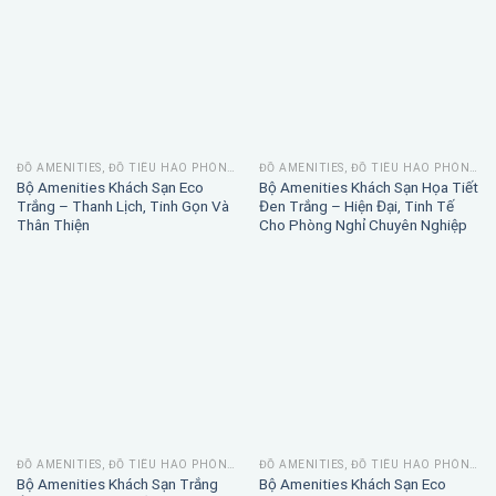
ĐỒ AMENITIES, ĐỒ TIÊU HAO PHÒNG TẮM
ĐỒ AMENITIES, ĐỒ TIÊU HAO PHÒNG TẮM
Bộ Amenities Khách Sạn Eco
Bộ Amenities Khách Sạn Họa Tiết
Trắng – Thanh Lịch, Tinh Gọn Và
Đen Trắng – Hiện Đại, Tinh Tế
Thân Thiện
Cho Phòng Nghỉ Chuyên Nghiệp
ĐỒ AMENITIES, ĐỒ TIÊU HAO PHÒNG TẮM
ĐỒ AMENITIES, ĐỒ TIÊU HAO PHÒNG TẮM
Bộ Amenities Khách Sạn Trắng
Bộ Amenities Khách Sạn Eco