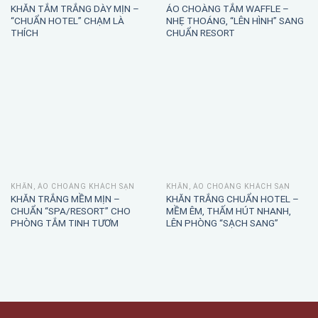
KHĂN TẮM TRẮNG DÀY MỊN –
ÁO CHOÀNG TẮM WAFFLE –
“CHUẨN HOTEL” CHẠM LÀ
NHẸ THOÁNG, “LÊN HÌNH” SANG
THÍCH
CHUẨN RESORT
KHĂN, ÁO CHOÀNG KHÁCH SẠN
KHĂN, ÁO CHOÀNG KHÁCH SẠN
KHĂN TRẮNG MỀM MỊN –
KHĂN TRẮNG CHUẨN HOTEL –
CHUẨN “SPA/RESORT” CHO
MỀM ÊM, THẤM HÚT NHANH,
PHÒNG TẮM TINH TƯƠM
LÊN PHÒNG “SẠCH SANG”