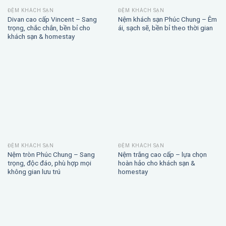
ĐỆM KHÁCH SẠN
ĐỆM KHÁCH SẠN
Divan cao cấp Vincent – Sang
Nệm khách sạn Phúc Chung – Êm
trọng, chắc chắn, bền bỉ cho
ái, sạch sẽ, bền bỉ theo thời gian
khách sạn & homestay
ĐỆM KHÁCH SẠN
ĐỆM KHÁCH SẠN
Nệm tròn Phúc Chung – Sang
Nệm trắng cao cấp – lựa chọn
trọng, độc đáo, phù hợp mọi
hoàn hảo cho khách sạn &
không gian lưu trú
homestay