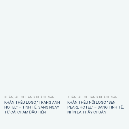
KHĂN, ÁO CHOÀNG KHÁCH SẠN
KHĂN, ÁO CHOÀNG KHÁCH SẠN
KHĂN THÊU LOGO “TRANG ANH
KHĂN THÊU NỔI LOGO “SEN
HOTEL” – TINH TẾ, SANG NGAY
PEARL HOTEL” – SANG TINH TẾ,
TỪ CÁI CHẠM ĐẦU TIÊN
NHÌN LÀ THẤY CHUẨN