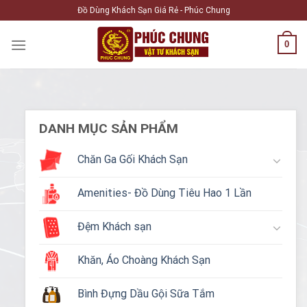
Skip
Đồ Dùng Khách Sạn Giá Rẻ - Phúc Chung
to
content
0
DANH MỤC SẢN PHẨM
Chăn Ga Gối Khách Sạn
Amenities- Đồ Dùng Tiêu Hao 1 Lần
Đệm Khách sạn
Khăn, Áo Choàng Khách Sạn
Bình Đựng Dầu Gội Sữa Tắm