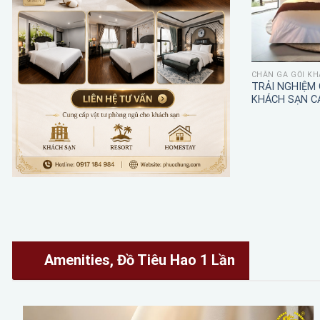
CHĂN GA GỐI KH
TRẢI NGHIỆM
KHÁCH SẠN C
Amenities, Đồ Tiêu Hao 1 Lần