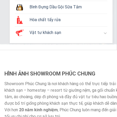
Bình Đựng Dầu Gội Sữa Tắm
Hóa chất tẩy rửa
Vật tư khách sạn
HÌNH ẢNH SHOWROOM PHÚC CHUNG
Showroom Phúc Chung là nơi khách hàng có thể trực tiếp trả
khách sạn – homestay – resort từ giường nệm, ga gối chuẩn
tắm, áo choàng, dép đi phòng và đầy đủ vật tư tiêu hao buồn
được bố trí giống phòng khách sạn thực tế, giúp khách dễ dà
Với hơn
20 năm kinh nghiệm
, Phúc Chung luôn mang đến giải
tối ưu chi phí cho cơ sở lưu trú.