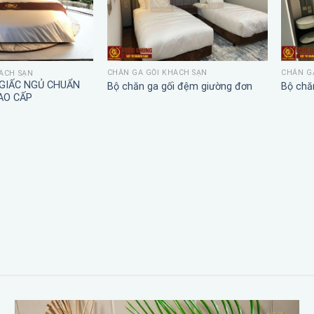
CHĂN GA GỐI KHÁCH SẠN
CHĂN G
ÁCH SẠN
 GIẤC NGỦ CHUẨN
Bộ chăn ga gối đệm giường đơn
Bộ chă
AO CẤP