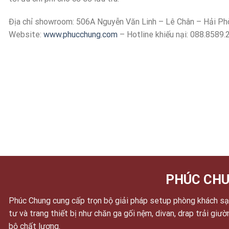
Địa chỉ showroom: 506A Nguyễn Văn Linh – Lê Chân – Hải Ph
Website:
www.phucchung.com
– Hotline khiếu nại: 088.8589.
PHÚC CHU
Phúc Chung cung cấp trọn bộ giải pháp setup phòng khách sạn
tư và trang thiết bị như chăn ga gối nệm, divan, drap trải giư
bộ chất lượng.