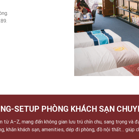
òng.
289.
NG-SETUP PHÒNG KHÁCH SẠN CHUY
 từ A–Z, mang đến không gian lưu trú chỉn chu, sang trọng và đ
ờng, khăn khách sạn, amenities, dép đi phòng, đồ nội thất… giúp 