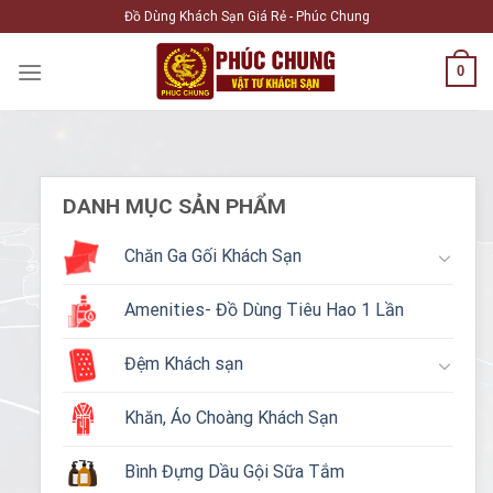
Skip
Đồ Dùng Khách Sạn Giá Rẻ - Phúc Chung
to
content
0
DANH MỤC SẢN PHẨM
Chăn Ga Gối Khách Sạn
Amenities- Đồ Dùng Tiêu Hao 1 Lần
Đệm Khách sạn
Khăn, Áo Choàng Khách Sạn
Bình Đựng Dầu Gội Sữa Tắm