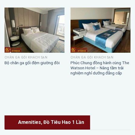
CHĂN GA GỐI KHÁCH SẠN
CHĂN GA GỐI KHÁCH SẠN
Phúc Chung đồng hành cùng The
Bộ chăn ga gối đệm giường đôi
Watson Hotel – Nâng tầm trải
nghiệm nghỉ dưỡng đẳng cấp
Amenities, Đồ Tiêu Hao 1 Lần