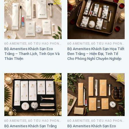
ĐỒ AMENITIES, ĐỒ TIÊU HAO PHÒNG TẮM
ĐỒ AMENITIES, ĐỒ TIÊU HAO PHÒNG TẮM
Bộ Amenities Khách Sạn Eco
Bộ Amenities Khách Sạn Họa Tiết
Trắng – Thanh Lịch, Tinh Gọn Và
Đen Trắng – Hiện Đại, Tinh Tế
Thân Thiện
Cho Phòng Nghỉ Chuyên Nghiệp
ĐỒ AMENITIES, ĐỒ TIÊU HAO PHÒNG TẮM
ĐỒ AMENITIES, ĐỒ TIÊU HAO PHÒNG TẮM
Bộ Amenities Khách Sạn Trắng
Bộ Amenities Khách Sạn Eco