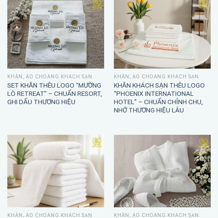
KHĂN, ÁO CHOÀNG KHÁCH SẠN
KHĂN, ÁO CHOÀNG KHÁCH SẠN
SET KHĂN THÊU LOGO “MƯỜNG
KHĂN KHÁCH SẠN THÊU LOGO
LÒ RETREAT” – CHUẨN RESORT,
“PHOENIX INTERNATIONAL
GHI DẤU THƯƠNG HIỆU
HOTEL” – CHUẨN CHỈNH CHU,
NHỚ THƯƠNG HIỆU LÂU
KHĂN, ÁO CHOÀNG KHÁCH SẠN
KHĂN, ÁO CHOÀNG KHÁCH SẠN