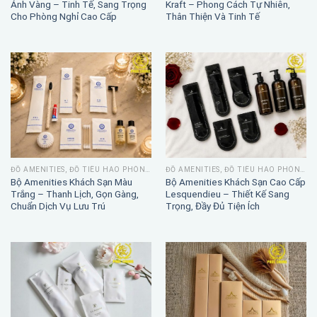
Ánh Vàng – Tinh Tế, Sang Trọng
Kraft – Phong Cách Tự Nhiên,
Cho Phòng Nghỉ Cao Cấp
Thân Thiện Và Tinh Tế
ĐỒ AMENITIES, ĐỒ TIÊU HAO PHÒNG TẮM
ĐỒ AMENITIES, ĐỒ TIÊU HAO PHÒNG TẮM
Bộ Amenities Khách Sạn Màu
Bộ Amenities Khách Sạn Cao Cấp
Trắng – Thanh Lịch, Gọn Gàng,
Lesquendieu – Thiết Kế Sang
Chuẩn Dịch Vụ Lưu Trú
Trọng, Đầy Đủ Tiện Ích