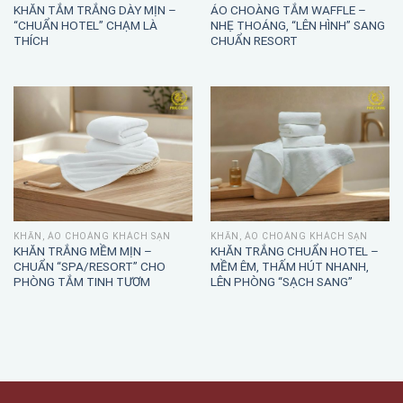
KHĂN TẮM TRẮNG DÀY MỊN –
ÁO CHOÀNG TẮM WAFFLE –
“CHUẨN HOTEL” CHẠM LÀ
NHẸ THOÁNG, “LÊN HÌNH” SANG
THÍCH
CHUẨN RESORT
KHĂN, ÁO CHOÀNG KHÁCH SẠN
KHĂN, ÁO CHOÀNG KHÁCH SẠN
KHĂN TRẮNG MỀM MỊN –
KHĂN TRẮNG CHUẨN HOTEL –
CHUẨN “SPA/RESORT” CHO
MỀM ÊM, THẤM HÚT NHANH,
PHÒNG TẮM TINH TƯƠM
LÊN PHÒNG “SẠCH SANG”