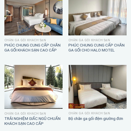
CHĂN GA GỐI KHÁCH SẠN
CHĂN GA GỐI KHÁCH SẠN
PHÚC CHUNG CUNG CẤP CHĂN
PHÚC CHUNG CUNG CẤP CHĂN
GA GỐI KHÁCH SẠN CAO CẤP
GA GỐI CHO HALO MOTEL
CHĂN GA GỐI KHÁCH SẠN
CHĂN GA GỐI KHÁCH SẠN
TRẢI NGHIỆM GIẤC NGỦ CHUẨN
Bộ chăn ga gối đệm giường đơn
KHÁCH SẠN CAO CẤP