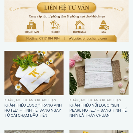
KHĂN, ÁO CHOÀNG KHÁCH SẠN
KHĂN, ÁO CHOÀNG KHÁCH SẠN
KHĂN THÊU LOGO “TRANG ANH
KHĂN THÊU NỔI LOGO “SEN
HOTEL” – TINH TẾ, SANG NGAY
PEARL HOTEL” – SANG TINH TẾ,
TỪ CÁI CHẠM ĐẦU TIÊN
NHÌN LÀ THẤY CHUẨN