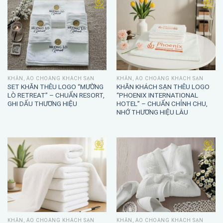
KHĂN, ÁO CHOÀNG KHÁCH SẠN
KHĂN, ÁO CHOÀNG KHÁCH SẠN
SET KHĂN THÊU LOGO “MƯỜNG
KHĂN KHÁCH SẠN THÊU LOGO
LÒ RETREAT” – CHUẨN RESORT,
“PHOENIX INTERNATIONAL
GHI DẤU THƯƠNG HIỆU
HOTEL” – CHUẨN CHỈNH CHU,
NHỚ THƯƠNG HIỆU LÂU
KHĂN, ÁO CHOÀNG KHÁCH SẠN
KHĂN, ÁO CHOÀNG KHÁCH SẠN