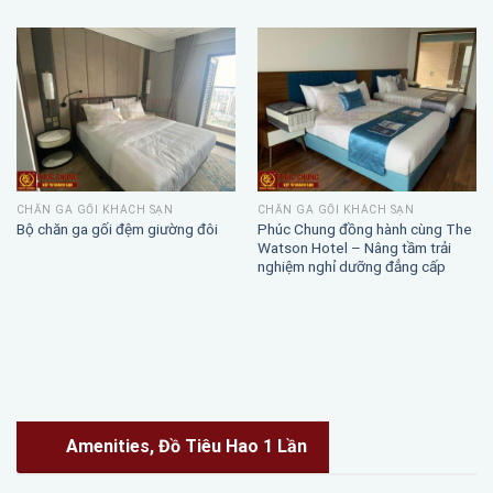
CHĂN GA GỐI KHÁCH SẠN
CHĂN GA GỐI KHÁCH SẠN
Phúc Chung đồng hành cùng The
Bộ chăn ga gối đệm giường đôi
Watson Hotel – Nâng tầm trải
nghiệm nghỉ dưỡng đẳng cấp
Amenities, Đồ Tiêu Hao 1 Lần