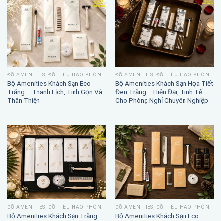
ĐỒ AMENITIES, ĐỒ TIÊU HAO PHÒNG TẮM
ĐỒ AMENITIES, ĐỒ TIÊU HAO PHÒNG TẮM
Bộ Amenities Khách Sạn Eco
Bộ Amenities Khách Sạn Họa Tiết
Trắng – Thanh Lịch, Tinh Gọn Và
Đen Trắng – Hiện Đại, Tinh Tế
Thân Thiện
Cho Phòng Nghỉ Chuyên Nghiệp
ĐỒ AMENITIES, ĐỒ TIÊU HAO PHÒNG TẮM
ĐỒ AMENITIES, ĐỒ TIÊU HAO PHÒNG TẮM
Bộ Amenities Khách Sạn Trắng
Bộ Amenities Khách Sạn Eco