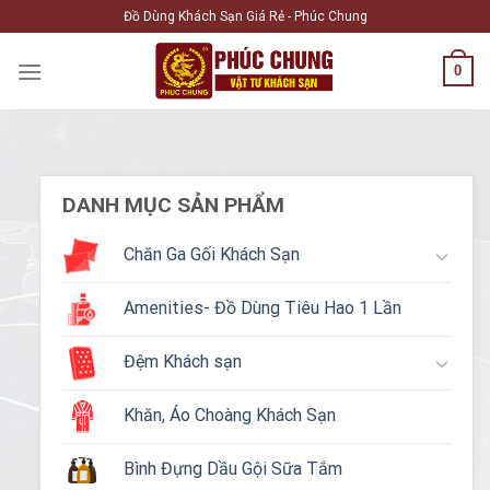
Skip
Đồ Dùng Khách Sạn Giá Rẻ - Phúc Chung
to
content
0
DANH MỤC SẢN PHẨM
Chăn Ga Gối Khách Sạn
Amenities- Đồ Dùng Tiêu Hao 1 Lần
Đệm Khách sạn
Khăn, Áo Choàng Khách Sạn
Bình Đựng Dầu Gội Sữa Tắm