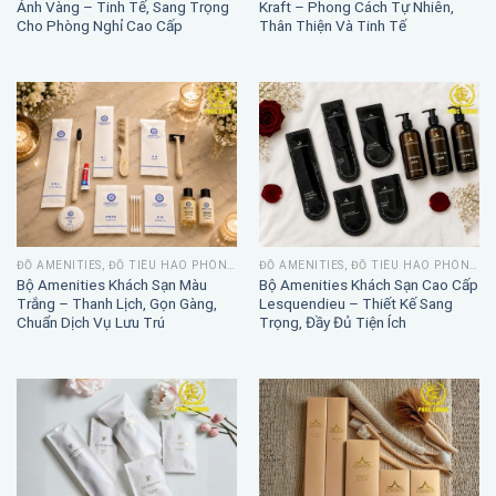
Ánh Vàng – Tinh Tế, Sang Trọng
Kraft – Phong Cách Tự Nhiên,
Cho Phòng Nghỉ Cao Cấp
Thân Thiện Và Tinh Tế
ĐỒ AMENITIES, ĐỒ TIÊU HAO PHÒNG TẮM
ĐỒ AMENITIES, ĐỒ TIÊU HAO PHÒNG TẮM
Bộ Amenities Khách Sạn Màu
Bộ Amenities Khách Sạn Cao Cấp
Trắng – Thanh Lịch, Gọn Gàng,
Lesquendieu – Thiết Kế Sang
Chuẩn Dịch Vụ Lưu Trú
Trọng, Đầy Đủ Tiện Ích