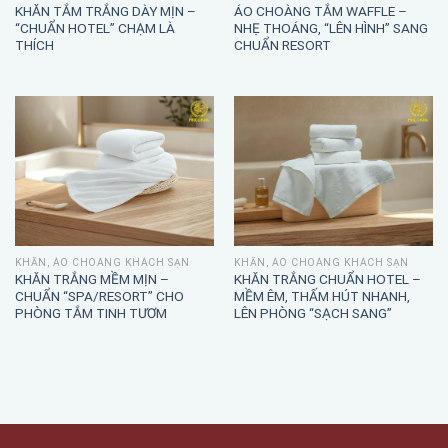
KHĂN TẮM TRẮNG DÀY MỊN –
ÁO CHOÀNG TẮM WAFFLE –
“CHUẨN HOTEL” CHẠM LÀ
NHẸ THOÁNG, “LÊN HÌNH” SANG
THÍCH
CHUẨN RESORT
KHĂN, ÁO CHOÀNG KHÁCH SẠN
KHĂN, ÁO CHOÀNG KHÁCH SẠN
KHĂN TRẮNG MỀM MỊN –
KHĂN TRẮNG CHUẨN HOTEL –
CHUẨN “SPA/RESORT” CHO
MỀM ÊM, THẤM HÚT NHANH,
PHÒNG TẮM TINH TƯƠM
LÊN PHÒNG “SẠCH SANG”