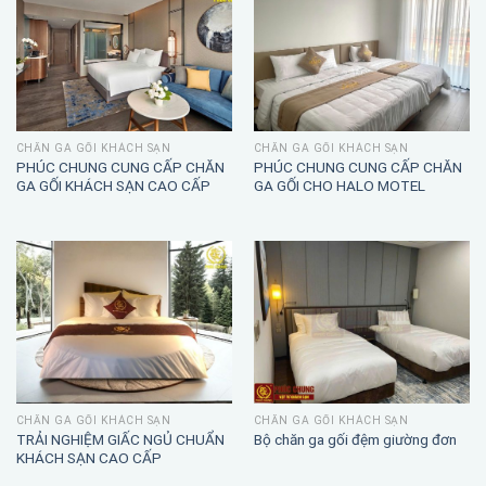
CHĂN GA GỐI KHÁCH SẠN
CHĂN GA GỐI KHÁCH SẠN
PHÚC CHUNG CUNG CẤP CHĂN
PHÚC CHUNG CUNG CẤP CHĂN
GA GỐI KHÁCH SẠN CAO CẤP
GA GỐI CHO HALO MOTEL
CHĂN GA GỐI KHÁCH SẠN
CHĂN GA GỐI KHÁCH SẠN
TRẢI NGHIỆM GIẤC NGỦ CHUẨN
Bộ chăn ga gối đệm giường đơn
KHÁCH SẠN CAO CẤP