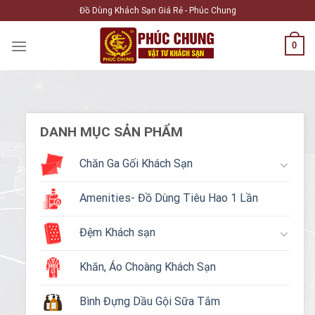
Skip
Đồ Dùng Khách Sạn Giá Rẻ - Phúc Chung
to
content
0
DANH MỤC SẢN PHẨM
Chăn Ga Gối Khách Sạn
Amenities- Đồ Dùng Tiêu Hao 1 Lần
Đệm Khách sạn
Khăn, Áo Choàng Khách Sạn
Bình Đựng Dầu Gội Sữa Tắm