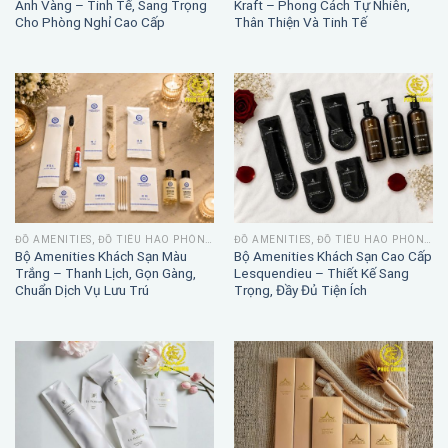
Ánh Vàng – Tinh Tế, Sang Trọng
Kraft – Phong Cách Tự Nhiên,
Cho Phòng Nghỉ Cao Cấp
Thân Thiện Và Tinh Tế
ĐỒ AMENITIES, ĐỒ TIÊU HAO PHÒNG TẮM
ĐỒ AMENITIES, ĐỒ TIÊU HAO PHÒNG TẮM
Bộ Amenities Khách Sạn Màu
Bộ Amenities Khách Sạn Cao Cấp
Trắng – Thanh Lịch, Gọn Gàng,
Lesquendieu – Thiết Kế Sang
Chuẩn Dịch Vụ Lưu Trú
Trọng, Đầy Đủ Tiện Ích