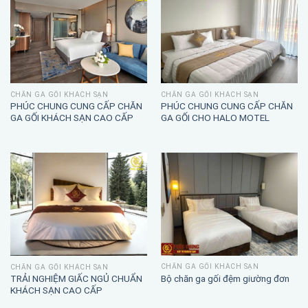
CHĂN GA GỐI KHÁCH SẠN
CHĂN GA GỐI KHÁCH SẠN
PHÚC CHUNG CUNG CẤP CHĂN
PHÚC CHUNG CUNG CẤP CHĂN
GA GỐI KHÁCH SẠN CAO CẤP
GA GỐI CHO HALO MOTEL
CHĂN GA GỐI KHÁCH SẠN
CHĂN GA GỐI KHÁCH SẠN
TRẢI NGHIỆM GIẤC NGỦ CHUẨN
Bộ chăn ga gối đệm giường đơn
KHÁCH SẠN CAO CẤP