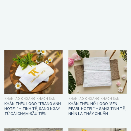
KHĂN, ÁO CHOÀNG KHÁCH SẠN
KHĂN, ÁO CHOÀNG KHÁCH SẠN
KHĂN THÊU LOGO “TRANG ANH
KHĂN THÊU NỔI LOGO “SEN
HOTEL” – TINH TẾ, SANG NGAY
PEARL HOTEL” – SANG TINH TẾ,
TỪ CÁI CHẠM ĐẦU TIÊN
NHÌN LÀ THẤY CHUẨN