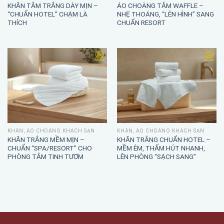
KHĂN TẮM TRẮNG DÀY MỊN –
ÁO CHOÀNG TẮM WAFFLE –
“CHUẨN HOTEL” CHẠM LÀ
NHẸ THOÁNG, “LÊN HÌNH” SANG
THÍCH
CHUẨN RESORT
KHĂN, ÁO CHOÀNG KHÁCH SẠN
KHĂN, ÁO CHOÀNG KHÁCH SẠN
KHĂN TRẮNG MỀM MỊN –
KHĂN TRẮNG CHUẨN HOTEL –
CHUẨN “SPA/RESORT” CHO
MỀM ÊM, THẤM HÚT NHANH,
PHÒNG TẮM TINH TƯƠM
LÊN PHÒNG “SẠCH SANG”