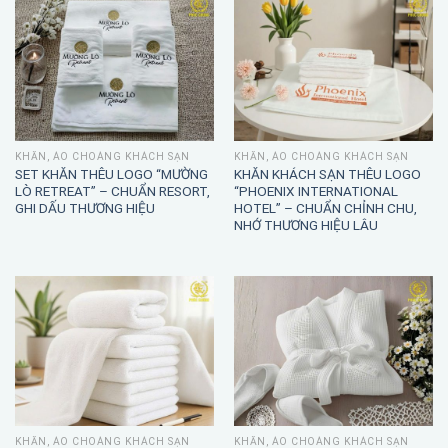
KHĂN, ÁO CHOÀNG KHÁCH SẠN
KHĂN, ÁO CHOÀNG KHÁCH SẠN
SET KHĂN THÊU LOGO “MƯỜNG
KHĂN KHÁCH SẠN THÊU LOGO
LÒ RETREAT” – CHUẨN RESORT,
“PHOENIX INTERNATIONAL
GHI DẤU THƯƠNG HIỆU
HOTEL” – CHUẨN CHỈNH CHU,
NHỚ THƯƠNG HIỆU LÂU
KHĂN, ÁO CHOÀNG KHÁCH SẠN
KHĂN, ÁO CHOÀNG KHÁCH SẠN