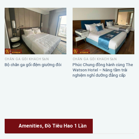
CHĂN GA GỐI KHÁCH SẠN
CHĂN GA GỐI KHÁCH SẠN
Phúc Chung đồng hành cùng The
Bộ chăn ga gối đệm giường đôi
Watson Hotel – Nâng tầm trải
nghiệm nghỉ dưỡng đẳng cấp
Amenities, Đồ Tiêu Hao 1 Lần