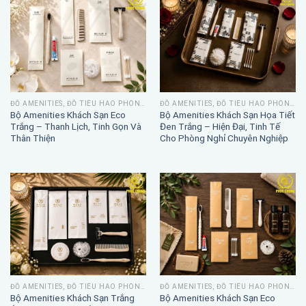
ĐỒ AMENITIES, ĐỒ TIÊU HAO PHÒNG TẮM
ĐỒ AMENITIES, ĐỒ TIÊU HAO PHÒNG TẮM
Bộ Amenities Khách Sạn Eco
Bộ Amenities Khách Sạn Họa Tiết
Trắng – Thanh Lịch, Tinh Gọn Và
Đen Trắng – Hiện Đại, Tinh Tế
Thân Thiện
Cho Phòng Nghỉ Chuyên Nghiệp
ĐỒ AMENITIES, ĐỒ TIÊU HAO PHÒNG TẮM
ĐỒ AMENITIES, ĐỒ TIÊU HAO PHÒNG TẮM
Bộ Amenities Khách Sạn Trắng
Bộ Amenities Khách Sạn Eco