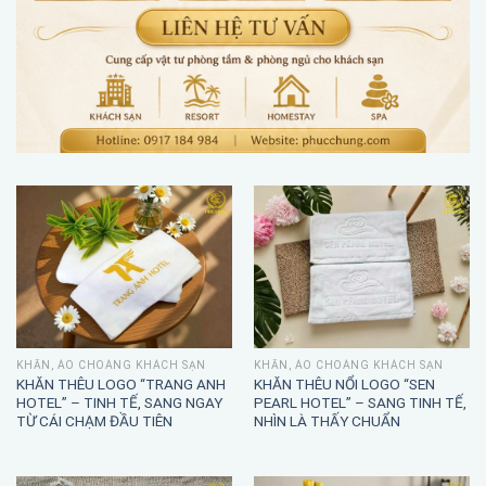
KHĂN, ÁO CHOÀNG KHÁCH SẠN
KHĂN, ÁO CHOÀNG KHÁCH SẠN
KHĂN THÊU LOGO “TRANG ANH
KHĂN THÊU NỔI LOGO “SEN
HOTEL” – TINH TẾ, SANG NGAY
PEARL HOTEL” – SANG TINH TẾ,
TỪ CÁI CHẠM ĐẦU TIÊN
NHÌN LÀ THẤY CHUẨN