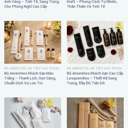
Ánh Vàng – Tinh Tế, Sang Trọng
Kraft – Phong Cách Tự Nhiên,
Cho Phòng Nghỉ Cao Cấp
Thân Thiện Và Tinh Tế
ĐỒ AMENITIES, ĐỒ TIÊU HAO PHÒNG TẮM
ĐỒ AMENITIES, ĐỒ TIÊU HAO PHÒNG TẮM
Bộ Amenities Khách Sạn Màu
Bộ Amenities Khách Sạn Cao Cấp
Trắng – Thanh Lịch, Gọn Gàng,
Lesquendieu – Thiết Kế Sang
Chuẩn Dịch Vụ Lưu Trú
Trọng, Đầy Đủ Tiện Ích