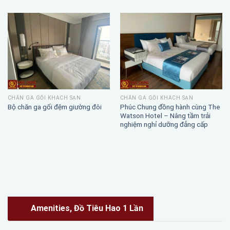
CHĂN GA GỐI KHÁCH SẠN
CHĂN GA GỐI KHÁCH SẠN
Phúc Chung đồng hành cùng The
Bộ chăn ga gối đệm giường đôi
Watson Hotel – Nâng tầm trải
nghiệm nghỉ dưỡng đẳng cấp
Amenities, Đồ Tiêu Hao 1 Lần