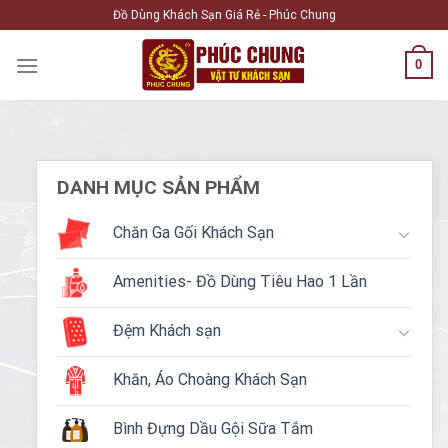
Skip
Đồ Dùng Khách Sạn Giá Rẻ - Phúc Chung
to
content
0
DANH MỤC SẢN PHẨM
Chăn Ga Gối Khách Sạn
Amenities- Đồ Dùng Tiêu Hao 1 Lần
Đệm Khách sạn
Khăn, Áo Choàng Khách Sạn
Bình Đựng Dầu Gội Sữa Tắm