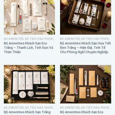
ĐỒ AMENITIES, ĐỒ TIÊU HAO PHÒNG TẮM
ĐỒ AMENITIES, ĐỒ TIÊU HAO PHÒNG TẮM
Bộ Amenities Khách Sạn Eco
Bộ Amenities Khách Sạn Họa Tiết
Trắng – Thanh Lịch, Tinh Gọn Và
Đen Trắng – Hiện Đại, Tinh Tế
Thân Thiện
Cho Phòng Nghỉ Chuyên Nghiệp
ĐỒ AMENITIES, ĐỒ TIÊU HAO PHÒNG TẮM
ĐỒ AMENITIES, ĐỒ TIÊU HAO PHÒNG TẮM
Bộ Amenities Khách Sạn Trắng
Bộ Amenities Khách Sạn Eco