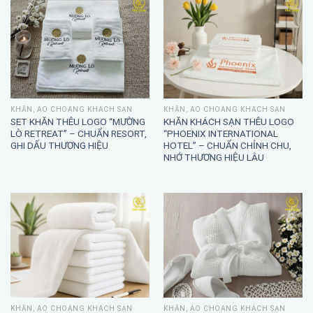
KHĂN, ÁO CHOÀNG KHÁCH SẠN
KHĂN, ÁO CHOÀNG KHÁCH SẠN
SET KHĂN THÊU LOGO “MƯỜNG
KHĂN KHÁCH SẠN THÊU LOGO
LÒ RETREAT” – CHUẨN RESORT,
“PHOENIX INTERNATIONAL
GHI DẤU THƯƠNG HIỆU
HOTEL” – CHUẨN CHỈNH CHU,
NHỚ THƯƠNG HIỆU LÂU
KHĂN, ÁO CHOÀNG KHÁCH SẠN
KHĂN, ÁO CHOÀNG KHÁCH SẠN