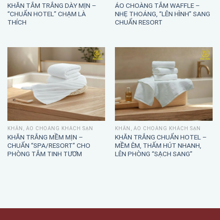
KHĂN TẮM TRẮNG DÀY MỊN –
ÁO CHOÀNG TẮM WAFFLE –
“CHUẨN HOTEL” CHẠM LÀ
NHẸ THOÁNG, “LÊN HÌNH” SANG
THÍCH
CHUẨN RESORT
KHĂN, ÁO CHOÀNG KHÁCH SẠN
KHĂN, ÁO CHOÀNG KHÁCH SẠN
KHĂN TRẮNG MỀM MỊN –
KHĂN TRẮNG CHUẨN HOTEL –
CHUẨN “SPA/RESORT” CHO
MỀM ÊM, THẤM HÚT NHANH,
PHÒNG TẮM TINH TƯƠM
LÊN PHÒNG “SẠCH SANG”