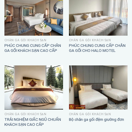
CHĂN GA GỐI KHÁCH SẠN
CHĂN GA GỐI KHÁCH SẠN
PHÚC CHUNG CUNG CẤP CHĂN
PHÚC CHUNG CUNG CẤP CHĂN
GA GỐI KHÁCH SẠN CAO CẤP
GA GỐI CHO HALO MOTEL
CHĂN GA GỐI KHÁCH SẠN
CHĂN GA GỐI KHÁCH SẠN
TRẢI NGHIỆM GIẤC NGỦ CHUẨN
Bộ chăn ga gối đệm giường đơn
KHÁCH SẠN CAO CẤP