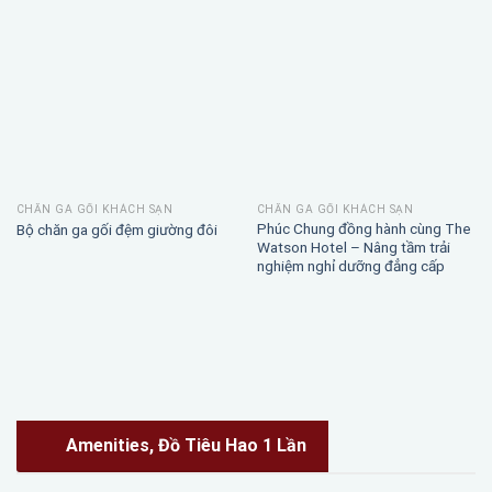
CHĂN GA GỐI KHÁCH SẠN
CHĂN GA GỐI KHÁCH SẠN
Phúc Chung đồng hành cùng The
Bộ chăn ga gối đệm giường đôi
Watson Hotel – Nâng tầm trải
nghiệm nghỉ dưỡng đẳng cấp
Amenities, Đồ Tiêu Hao 1 Lần