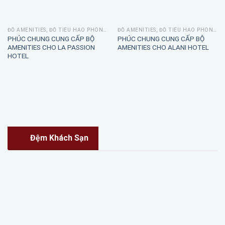
ĐỒ AMENITIES, ĐỒ TIÊU HAO PHÒNG TẮM
ĐỒ AMENITIES, ĐỒ TIÊU HAO PHÒNG TẮM
PHÚC CHUNG CUNG CẤP BỘ
PHÚC CHUNG CUNG CẤP BỘ
AMENITIES CHO LA PASSION
AMENITIES CHO ALANI HOTEL
HOTEL
Đệm Khách Sạn