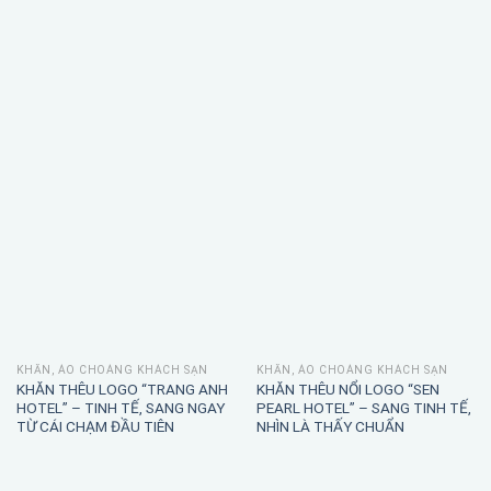
KHĂN, ÁO CHOÀNG KHÁCH SẠN
KHĂN, ÁO CHOÀNG KHÁCH SẠN
KHĂN THÊU LOGO “TRANG ANH
KHĂN THÊU NỔI LOGO “SEN
HOTEL” – TINH TẾ, SANG NGAY
PEARL HOTEL” – SANG TINH TẾ,
TỪ CÁI CHẠM ĐẦU TIÊN
NHÌN LÀ THẤY CHUẨN