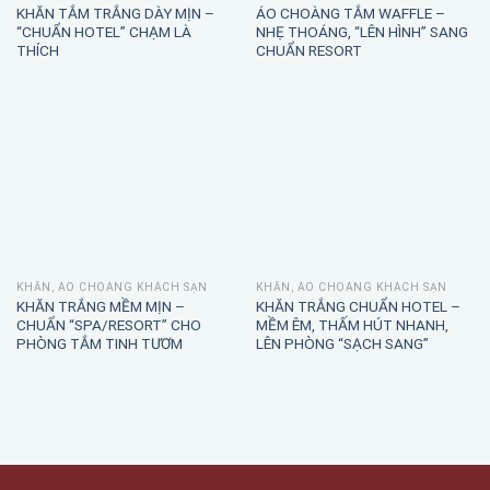
KHĂN TẮM TRẮNG DÀY MỊN –
ÁO CHOÀNG TẮM WAFFLE –
“CHUẨN HOTEL” CHẠM LÀ
NHẸ THOÁNG, “LÊN HÌNH” SANG
THÍCH
CHUẨN RESORT
KHĂN, ÁO CHOÀNG KHÁCH SẠN
KHĂN, ÁO CHOÀNG KHÁCH SẠN
KHĂN TRẮNG MỀM MỊN –
KHĂN TRẮNG CHUẨN HOTEL –
CHUẨN “SPA/RESORT” CHO
MỀM ÊM, THẤM HÚT NHANH,
PHÒNG TẮM TINH TƯƠM
LÊN PHÒNG “SẠCH SANG”