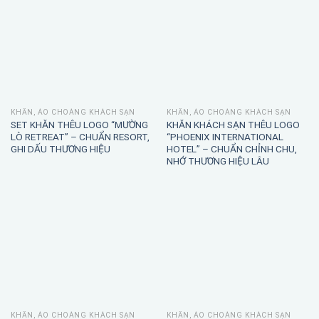
KHĂN, ÁO CHOÀNG KHÁCH SẠN
KHĂN, ÁO CHOÀNG KHÁCH SẠN
SET KHĂN THÊU LOGO “MƯỜNG
KHĂN KHÁCH SẠN THÊU LOGO
LÒ RETREAT” – CHUẨN RESORT,
“PHOENIX INTERNATIONAL
GHI DẤU THƯƠNG HIỆU
HOTEL” – CHUẨN CHỈNH CHU,
NHỚ THƯƠNG HIỆU LÂU
KHĂN, ÁO CHOÀNG KHÁCH SẠN
KHĂN, ÁO CHOÀNG KHÁCH SẠN