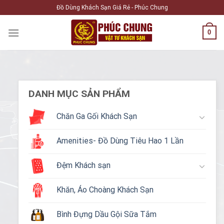
Skip
Đồ Dùng Khách Sạn Giá Rẻ - Phúc Chung
to
content
0
DANH MỤC SẢN PHẨM
Chăn Ga Gối Khách Sạn
Amenities- Đồ Dùng Tiêu Hao 1 Lần
Đệm Khách sạn
Khăn, Áo Choàng Khách Sạn
Bình Đựng Dầu Gội Sữa Tắm