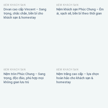
ĐỆM KHÁCH SẠN
ĐỆM KHÁCH SẠN
Divan cao cấp Vincent – Sang
Nệm khách sạn Phúc Chung – Êm
trọng, chắc chắn, bền bỉ cho
ái, sạch sẽ, bền bỉ theo thời gian
khách sạn & homestay
ĐỆM KHÁCH SẠN
ĐỆM KHÁCH SẠN
Nệm tròn Phúc Chung – Sang
Nệm trắng cao cấp – lựa chọn
trọng, độc đáo, phù hợp mọi
hoàn hảo cho khách sạn &
không gian lưu trú
homestay