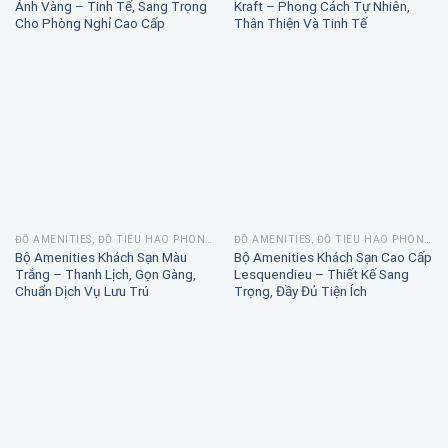
Ánh Vàng – Tinh Tế, Sang Trọng
Kraft – Phong Cách Tự Nhiên,
Cho Phòng Nghỉ Cao Cấp
Thân Thiện Và Tinh Tế
ĐỒ AMENITIES, ĐỒ TIÊU HAO PHÒNG TẮM
ĐỒ AMENITIES, ĐỒ TIÊU HAO PHÒNG TẮM
Bộ Amenities Khách Sạn Màu
Bộ Amenities Khách Sạn Cao Cấp
Trắng – Thanh Lịch, Gọn Gàng,
Lesquendieu – Thiết Kế Sang
Chuẩn Dịch Vụ Lưu Trú
Trọng, Đầy Đủ Tiện Ích