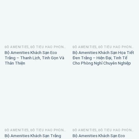
ĐỒ AMENITIES, ĐỒ TIÊU HAO PHÒNG TẮM
ĐỒ AMENITIES, ĐỒ TIÊU HAO PHÒNG TẮM
Bộ Amenities Khách Sạn Eco
Bộ Amenities Khách Sạn Họa Tiết
Trắng – Thanh Lịch, Tinh Gọn Và
Đen Trắng – Hiện Đại, Tinh Tế
Thân Thiện
Cho Phòng Nghỉ Chuyên Nghiệp
ĐỒ AMENITIES, ĐỒ TIÊU HAO PHÒNG TẮM
ĐỒ AMENITIES, ĐỒ TIÊU HAO PHÒNG TẮM
Bộ Amenities Khách Sạn Trắng
Bộ Amenities Khách Sạn Eco