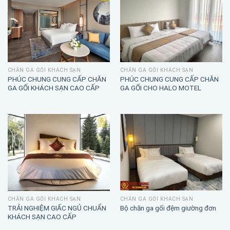
CHĂN GA GỐI KHÁCH SẠN
CHĂN GA GỐI KHÁCH SẠN
PHÚC CHUNG CUNG CẤP CHĂN
PHÚC CHUNG CUNG CẤP CHĂN
GA GỐI KHÁCH SẠN CAO CẤP
GA GỐI CHO HALO MOTEL
CHĂN GA GỐI KHÁCH SẠN
CHĂN GA GỐI KHÁCH SẠN
TRẢI NGHIỆM GIẤC NGỦ CHUẨN
Bộ chăn ga gối đệm giường đơn
KHÁCH SẠN CAO CẤP