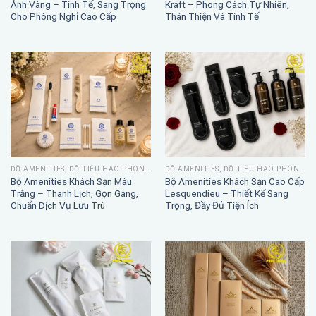
Ánh Vàng – Tinh Tế, Sang Trọng
Kraft – Phong Cách Tự Nhiên,
Cho Phòng Nghỉ Cao Cấp
Thân Thiện Và Tinh Tế
ĐỒ AMENITIES, ĐỒ TIÊU HAO PHÒNG TẮM
ĐỒ AMENITIES, ĐỒ TIÊU HAO PHÒNG TẮM
Bộ Amenities Khách Sạn Màu
Bộ Amenities Khách Sạn Cao Cấp
Trắng – Thanh Lịch, Gọn Gàng,
Lesquendieu – Thiết Kế Sang
Chuẩn Dịch Vụ Lưu Trú
Trọng, Đầy Đủ Tiện Ích