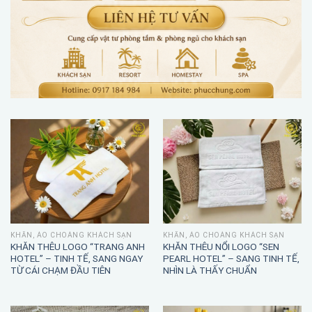
KHĂN, ÁO CHOÀNG KHÁCH SẠN
KHĂN, ÁO CHOÀNG KHÁCH SẠN
KHĂN THÊU LOGO “TRANG ANH
KHĂN THÊU NỔI LOGO “SEN
HOTEL” – TINH TẾ, SANG NGAY
PEARL HOTEL” – SANG TINH TẾ,
TỪ CÁI CHẠM ĐẦU TIÊN
NHÌN LÀ THẤY CHUẨN