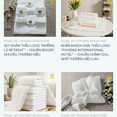
KHĂN, ÁO CHOÀNG KHÁCH SẠN
KHĂN, ÁO CHOÀNG KHÁCH SẠN
SET KHĂN THÊU LOGO “MƯỜNG
KHĂN KHÁCH SẠN THÊU LOGO
LÒ RETREAT” – CHUẨN RESORT,
“PHOENIX INTERNATIONAL
GHI DẤU THƯƠNG HIỆU
HOTEL” – CHUẨN CHỈNH CHU,
NHỚ THƯƠNG HIỆU LÂU
KHĂN, ÁO CHOÀNG KHÁCH SẠN
KHĂN, ÁO CHOÀNG KHÁCH SẠN