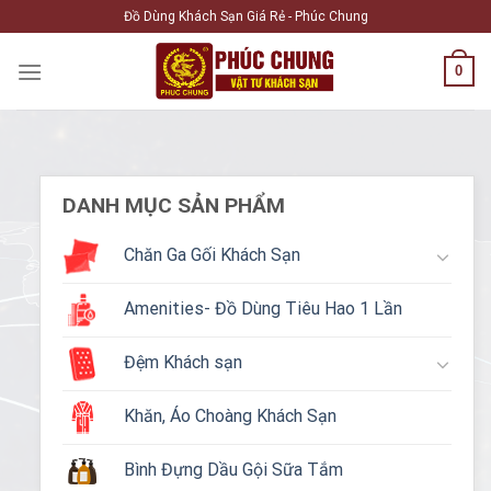
Skip
Đồ Dùng Khách Sạn Giá Rẻ - Phúc Chung
to
content
0
DANH MỤC SẢN PHẨM
Chăn Ga Gối Khách Sạn
Amenities- Đồ Dùng Tiêu Hao 1 Lần
Đệm Khách sạn
Khăn, Áo Choàng Khách Sạn
Bình Đựng Dầu Gội Sữa Tắm