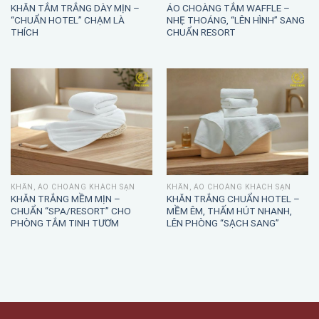
KHĂN TẮM TRẮNG DÀY MỊN –
ÁO CHOÀNG TẮM WAFFLE –
“CHUẨN HOTEL” CHẠM LÀ
NHẸ THOÁNG, “LÊN HÌNH” SANG
THÍCH
CHUẨN RESORT
KHĂN, ÁO CHOÀNG KHÁCH SẠN
KHĂN, ÁO CHOÀNG KHÁCH SẠN
KHĂN TRẮNG MỀM MỊN –
KHĂN TRẮNG CHUẨN HOTEL –
CHUẨN “SPA/RESORT” CHO
MỀM ÊM, THẤM HÚT NHANH,
PHÒNG TẮM TINH TƯƠM
LÊN PHÒNG “SẠCH SANG”