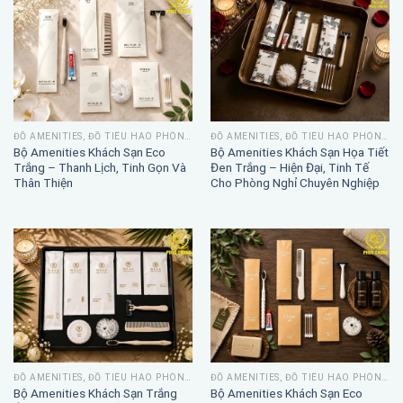
ĐỒ AMENITIES, ĐỒ TIÊU HAO PHÒNG TẮM
ĐỒ AMENITIES, ĐỒ TIÊU HAO PHÒNG TẮM
Bộ Amenities Khách Sạn Eco
Bộ Amenities Khách Sạn Họa Tiết
Trắng – Thanh Lịch, Tinh Gọn Và
Đen Trắng – Hiện Đại, Tinh Tế
Thân Thiện
Cho Phòng Nghỉ Chuyên Nghiệp
ĐỒ AMENITIES, ĐỒ TIÊU HAO PHÒNG TẮM
ĐỒ AMENITIES, ĐỒ TIÊU HAO PHÒNG TẮM
Bộ Amenities Khách Sạn Trắng
Bộ Amenities Khách Sạn Eco