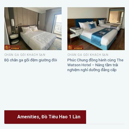
CHĂN GA GỐI KHÁCH SẠN
CHĂN GA GỐI KHÁCH SẠN
Phúc Chung đồng hành cùng The
Bộ chăn ga gối đệm giường đôi
Watson Hotel – Nâng tầm trải
nghiệm nghỉ dưỡng đẳng cấp
Amenities, Đồ Tiêu Hao 1 Lần