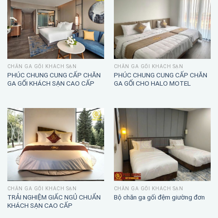
CHĂN GA GỐI KHÁCH SẠN
CHĂN GA GỐI KHÁCH SẠN
PHÚC CHUNG CUNG CẤP CHĂN
PHÚC CHUNG CUNG CẤP CHĂN
GA GỐI KHÁCH SẠN CAO CẤP
GA GỐI CHO HALO MOTEL
CHĂN GA GỐI KHÁCH SẠN
CHĂN GA GỐI KHÁCH SẠN
TRẢI NGHIỆM GIẤC NGỦ CHUẨN
Bộ chăn ga gối đệm giường đơn
KHÁCH SẠN CAO CẤP