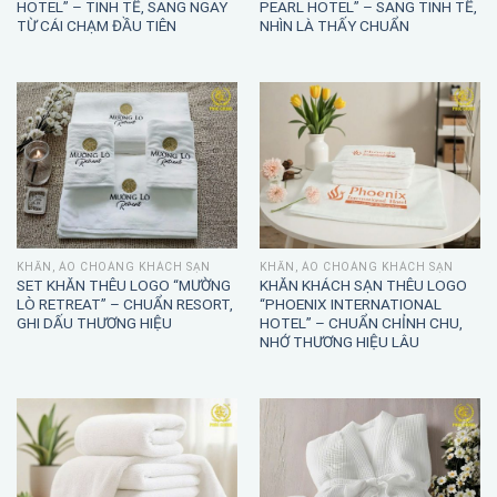
HOTEL” – TINH TẾ, SANG NGAY
PEARL HOTEL” – SANG TINH TẾ,
TỪ CÁI CHẠM ĐẦU TIÊN
NHÌN LÀ THẤY CHUẨN
KHĂN, ÁO CHOÀNG KHÁCH SẠN
KHĂN, ÁO CHOÀNG KHÁCH SẠN
SET KHĂN THÊU LOGO “MƯỜNG
KHĂN KHÁCH SẠN THÊU LOGO
LÒ RETREAT” – CHUẨN RESORT,
“PHOENIX INTERNATIONAL
GHI DẤU THƯƠNG HIỆU
HOTEL” – CHUẨN CHỈNH CHU,
NHỚ THƯƠNG HIỆU LÂU