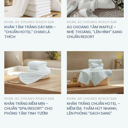
KHĂN, ÁO CHOÀNG KHÁCH SẠN
KHĂN, ÁO CHOÀNG KHÁCH SẠN
KHĂN TẮM TRẮNG DÀY MỊN –
ÁO CHOÀNG TẮM WAFFLE –
“CHUẨN HOTEL” CHẠM LÀ
NHẸ THOÁNG, “LÊN HÌNH” SANG
THÍCH
CHUẨN RESORT
KHĂN, ÁO CHOÀNG KHÁCH SẠN
KHĂN, ÁO CHOÀNG KHÁCH SẠN
KHĂN TRẮNG MỀM MỊN –
KHĂN TRẮNG CHUẨN HOTEL –
CHUẨN “SPA/RESORT” CHO
MỀM ÊM, THẤM HÚT NHANH,
PHÒNG TẮM TINH TƯƠM
LÊN PHÒNG “SẠCH SANG”