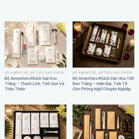
ĐỒ AMENITIES, ĐỒ TIÊU HAO PHÒNG TẮM
ĐỒ AMENITIES, ĐỒ TIÊU HAO PHÒNG TẮM
Bộ Amenities Khách Sạn Eco
Bộ Amenities Khách Sạn Họa Tiết
Trắng – Thanh Lịch, Tinh Gọn Và
Đen Trắng – Hiện Đại, Tinh Tế
Thân Thiện
Cho Phòng Nghỉ Chuyên Nghiệp