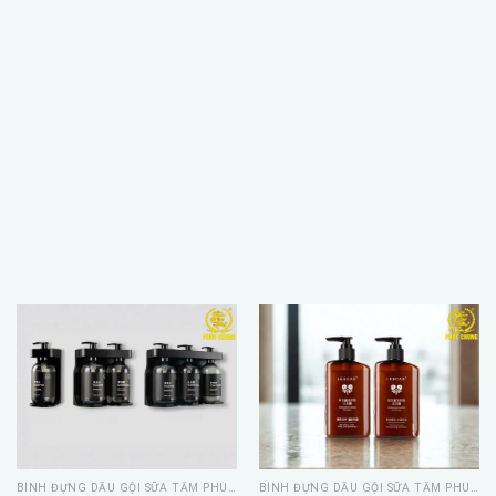
BÌNH ĐỰNG DẦU GỘI SỮA TẮM PHÚC CHUNG
BÌNH ĐỰNG DẦU GỘI SỮA TẮM PHÚC CHUNG