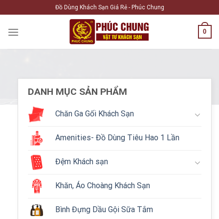
Skip
Đồ Dùng Khách Sạn Giá Rẻ - Phúc Chung
to
content
0
DANH MỤC SẢN PHẨM
Chăn Ga Gối Khách Sạn
Amenities- Đồ Dùng Tiêu Hao 1 Lần
Đệm Khách sạn
Khăn, Áo Choàng Khách Sạn
Bình Đựng Dầu Gội Sữa Tắm