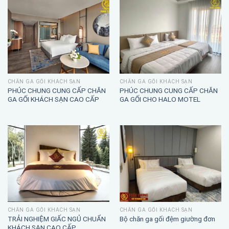
CHĂN GA GỐI KHÁCH SẠN
CHĂN GA GỐI KHÁCH SẠN
PHÚC CHUNG CUNG CẤP CHĂN
PHÚC CHUNG CUNG CẤP CHĂN
GA GỐI KHÁCH SẠN CAO CẤP
GA GỐI CHO HALO MOTEL
CHĂN GA GỐI KHÁCH SẠN
CHĂN GA GỐI KHÁCH SẠN
TRẢI NGHIỆM GIẤC NGỦ CHUẨN
Bộ chăn ga gối đệm giường đơn
KHÁCH SẠN CAO CẤP