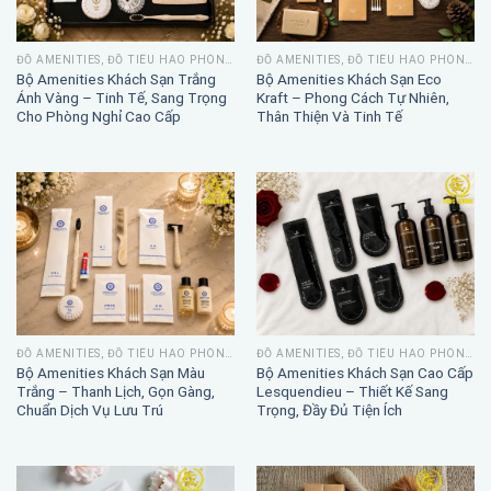
ĐỒ AMENITIES, ĐỒ TIÊU HAO PHÒNG TẮM
ĐỒ AMENITIES, ĐỒ TIÊU HAO PHÒNG TẮM
Bộ Amenities Khách Sạn Trắng
Bộ Amenities Khách Sạn Eco
Ánh Vàng – Tinh Tế, Sang Trọng
Kraft – Phong Cách Tự Nhiên,
Cho Phòng Nghỉ Cao Cấp
Thân Thiện Và Tinh Tế
ĐỒ AMENITIES, ĐỒ TIÊU HAO PHÒNG TẮM
ĐỒ AMENITIES, ĐỒ TIÊU HAO PHÒNG TẮM
Bộ Amenities Khách Sạn Màu
Bộ Amenities Khách Sạn Cao Cấp
Trắng – Thanh Lịch, Gọn Gàng,
Lesquendieu – Thiết Kế Sang
Chuẩn Dịch Vụ Lưu Trú
Trọng, Đầy Đủ Tiện Ích