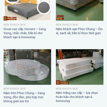
ĐỆM KHÁCH SẠN
ĐỆM KHÁCH SẠN
Divan cao cấp Vincent – Sang
Nệm khách sạn Phúc Chung – Êm
trọng, chắc chắn, bền bỉ cho
ái, sạch sẽ, bền bỉ theo thời gian
khách sạn & homestay
ĐỆM KHÁCH SẠN
ĐỆM KHÁCH SẠN
Nệm trắng cao cấp – lựa chọn
Nệm tròn Phúc Chung – Sang
hoàn hảo cho khách sạn &
trọng, độc đáo, phù hợp mọi
homestay
không gian lưu trú