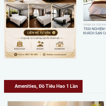
CHĂN GA GỐI KH
TRẢI NGHIỆM
KHÁCH SẠN C
Amenities, Đồ Tiêu Hao 1 Lần