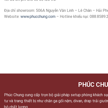
Địa chỉ showroom: 506A Nguyễn Văn Linh – Lê Chân – Hải Ph
Website:
www.phucchung.com
– Hotline khiếu nại: 088.8589.
PHÚC CHU
Phúc Chung cung cấp trọn bộ giải pháp setup phòng khách sạn
tư và trang thiết bị như chăn ga gối nệm, divan, drap trải giư
bộ chất lượng.