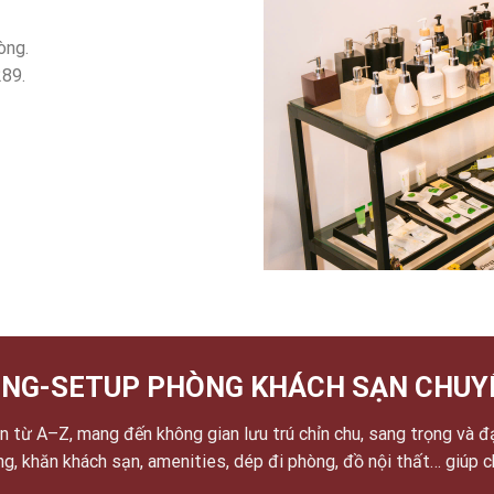
òng.
289.
NG-SETUP PHÒNG KHÁCH SẠN CHUY
 từ A–Z, mang đến không gian lưu trú chỉn chu, sang trọng và đ
ờng, khăn khách sạn, amenities, dép đi phòng, đồ nội thất… giúp 