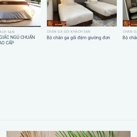
CHĂN GA GỐI KHÁCH SẠN
CHĂN G
ÁCH SẠN
 GIẤC NGỦ CHUẨN
Bộ chăn ga gối đệm giường đơn
Bộ chă
AO CẤP