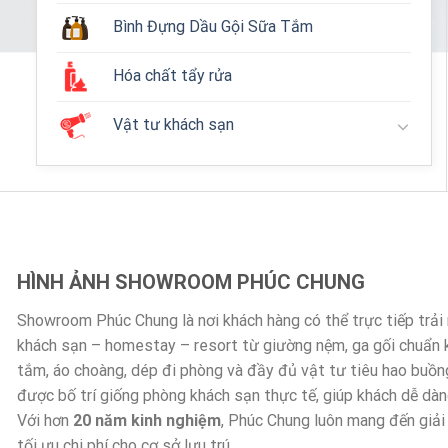
Bình Đựng Dầu Gội Sữa Tắm
Hóa chất tẩy rửa
Vật tư khách sạn
HÌNH ẢNH SHOWROOM PHÚC CHUNG
Showroom Phúc Chung là nơi khách hàng có thể trực tiếp trả
khách sạn – homestay – resort từ giường nệm, ga gối chuẩn
tắm, áo choàng, dép đi phòng và đầy đủ vật tư tiêu hao buồn
được bố trí giống phòng khách sạn thực tế, giúp khách dễ dà
Với hơn
20 năm kinh nghiệm
, Phúc Chung luôn mang đến giải
tối ưu chi phí cho cơ sở lưu trú.