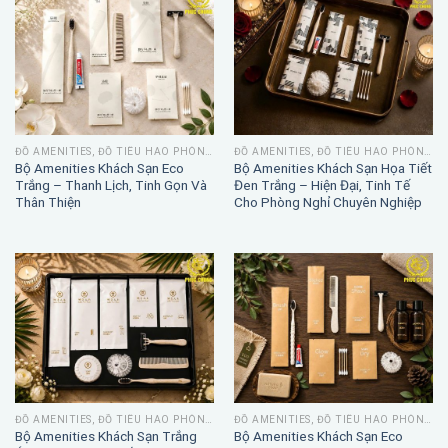
ĐỒ AMENITIES, ĐỒ TIÊU HAO PHÒNG TẮM
ĐỒ AMENITIES, ĐỒ TIÊU HAO PHÒNG TẮM
Bộ Amenities Khách Sạn Eco
Bộ Amenities Khách Sạn Họa Tiết
Trắng – Thanh Lịch, Tinh Gọn Và
Đen Trắng – Hiện Đại, Tinh Tế
Thân Thiện
Cho Phòng Nghỉ Chuyên Nghiệp
ĐỒ AMENITIES, ĐỒ TIÊU HAO PHÒNG TẮM
ĐỒ AMENITIES, ĐỒ TIÊU HAO PHÒNG TẮM
Bộ Amenities Khách Sạn Trắng
Bộ Amenities Khách Sạn Eco