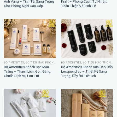
Ánh Vàng – Tinh Tế, Sang Trọng
Kraft – Phong Cách Tự Nhiên,
Cho Phòng Nghỉ Cao Cấp
Thân Thiện Và Tinh Tế
ĐỒ AMENITIES, ĐỒ TIÊU HAO PHÒNG TẮM
ĐỒ AMENITIES, ĐỒ TIÊU HAO PHÒNG TẮM
Bộ Amenities Khách Sạn Màu
Bộ Amenities Khách Sạn Cao Cấp
Trắng – Thanh Lịch, Gọn Gàng,
Lesquendieu – Thiết Kế Sang
Chuẩn Dịch Vụ Lưu Trú
Trọng, Đầy Đủ Tiện Ích