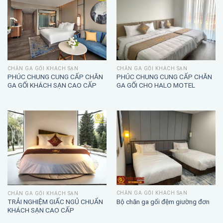
CHĂN GA GỐI KHÁCH SẠN
CHĂN GA GỐI KHÁCH SẠN
PHÚC CHUNG CUNG CẤP CHĂN
PHÚC CHUNG CUNG CẤP CHĂN
GA GỐI KHÁCH SẠN CAO CẤP
GA GỐI CHO HALO MOTEL
CHĂN GA GỐI KHÁCH SẠN
CHĂN GA GỐI KHÁCH SẠN
TRẢI NGHIỆM GIẤC NGỦ CHUẨN
Bộ chăn ga gối đệm giường đơn
KHÁCH SẠN CAO CẤP