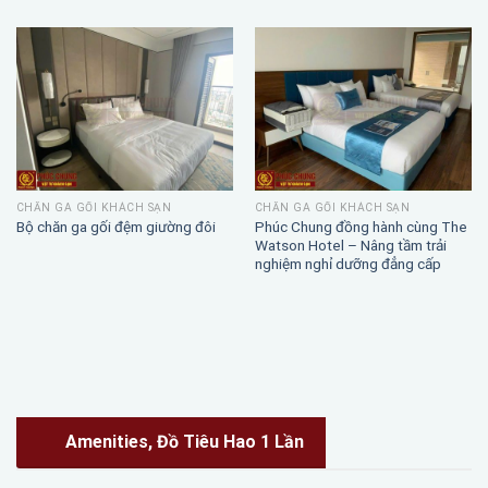
CHĂN GA GỐI KHÁCH SẠN
CHĂN GA GỐI KHÁCH SẠN
Phúc Chung đồng hành cùng The
Bộ chăn ga gối đệm giường đôi
Watson Hotel – Nâng tầm trải
nghiệm nghỉ dưỡng đẳng cấp
Amenities, Đồ Tiêu Hao 1 Lần