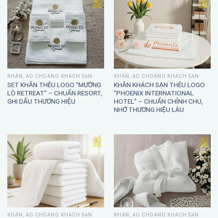
KHĂN, ÁO CHOÀNG KHÁCH SẠN
KHĂN, ÁO CHOÀNG KHÁCH SẠN
SET KHĂN THÊU LOGO “MƯỜNG
KHĂN KHÁCH SẠN THÊU LOGO
LÒ RETREAT” – CHUẨN RESORT,
“PHOENIX INTERNATIONAL
GHI DẤU THƯƠNG HIỆU
HOTEL” – CHUẨN CHỈNH CHU,
NHỚ THƯƠNG HIỆU LÂU
KHĂN, ÁO CHOÀNG KHÁCH SẠN
KHĂN, ÁO CHOÀNG KHÁCH SẠN