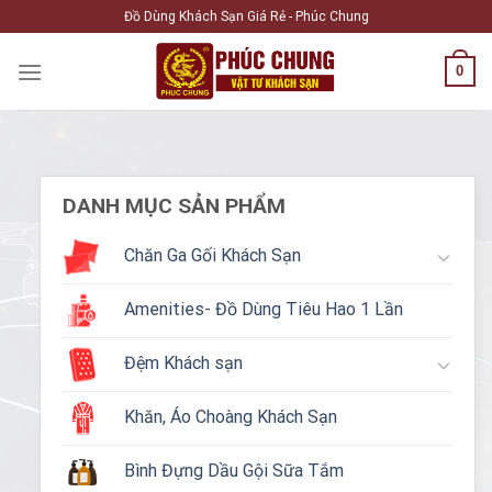
Skip
Đồ Dùng Khách Sạn Giá Rẻ - Phúc Chung
to
content
0
DANH MỤC SẢN PHẨM
Chăn Ga Gối Khách Sạn
Amenities- Đồ Dùng Tiêu Hao 1 Lần
Đệm Khách sạn
Khăn, Áo Choàng Khách Sạn
Bình Đựng Dầu Gội Sữa Tắm