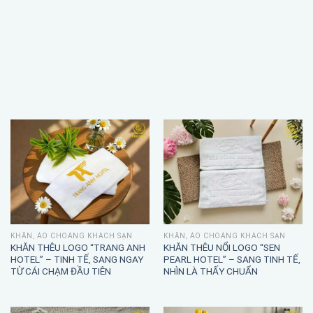
KHĂN, ÁO CHOÀNG KHÁCH SẠN
KHĂN, ÁO CHOÀNG KHÁCH SẠN
KHĂN THÊU LOGO “TRANG ANH
KHĂN THÊU NỔI LOGO “SEN
HOTEL” – TINH TẾ, SANG NGAY
PEARL HOTEL” – SANG TINH TẾ,
TỪ CÁI CHẠM ĐẦU TIÊN
NHÌN LÀ THẤY CHUẨN