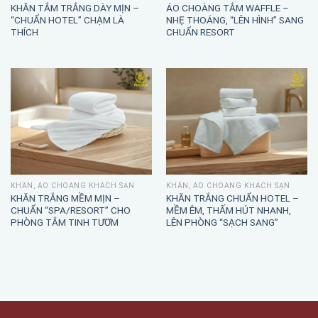
KHĂN TẮM TRẮNG DÀY MỊN –
ÁO CHOÀNG TẮM WAFFLE –
“CHUẨN HOTEL” CHẠM LÀ
NHẸ THOÁNG, “LÊN HÌNH” SANG
THÍCH
CHUẨN RESORT
KHĂN, ÁO CHOÀNG KHÁCH SẠN
KHĂN, ÁO CHOÀNG KHÁCH SẠN
KHĂN TRẮNG MỀM MỊN –
KHĂN TRẮNG CHUẨN HOTEL –
CHUẨN “SPA/RESORT” CHO
MỀM ÊM, THẤM HÚT NHANH,
PHÒNG TẮM TINH TƯƠM
LÊN PHÒNG “SẠCH SANG”