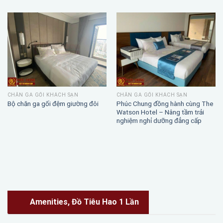
CHĂN GA GỐI KHÁCH SẠN
CHĂN GA GỐI KHÁCH SẠN
Phúc Chung đồng hành cùng The
Bộ chăn ga gối đệm giường đôi
Watson Hotel – Nâng tầm trải
nghiệm nghỉ dưỡng đẳng cấp
Amenities, Đồ Tiêu Hao 1 Lần