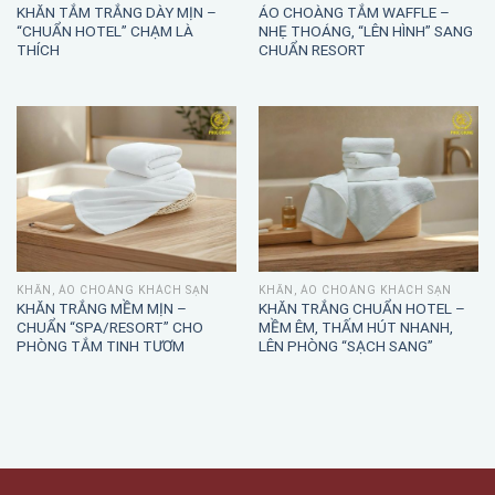
KHĂN TẮM TRẮNG DÀY MỊN –
ÁO CHOÀNG TẮM WAFFLE –
“CHUẨN HOTEL” CHẠM LÀ
NHẸ THOÁNG, “LÊN HÌNH” SANG
THÍCH
CHUẨN RESORT
KHĂN, ÁO CHOÀNG KHÁCH SẠN
KHĂN, ÁO CHOÀNG KHÁCH SẠN
KHĂN TRẮNG MỀM MỊN –
KHĂN TRẮNG CHUẨN HOTEL –
CHUẨN “SPA/RESORT” CHO
MỀM ÊM, THẤM HÚT NHANH,
PHÒNG TẮM TINH TƯƠM
LÊN PHÒNG “SẠCH SANG”