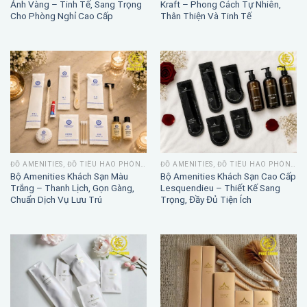
Ánh Vàng – Tinh Tế, Sang Trọng
Kraft – Phong Cách Tự Nhiên,
Cho Phòng Nghỉ Cao Cấp
Thân Thiện Và Tinh Tế
ĐỒ AMENITIES, ĐỒ TIÊU HAO PHÒNG TẮM
ĐỒ AMENITIES, ĐỒ TIÊU HAO PHÒNG TẮM
Bộ Amenities Khách Sạn Màu
Bộ Amenities Khách Sạn Cao Cấp
Trắng – Thanh Lịch, Gọn Gàng,
Lesquendieu – Thiết Kế Sang
Chuẩn Dịch Vụ Lưu Trú
Trọng, Đầy Đủ Tiện Ích