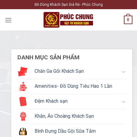
Skip
Đồ Dùng Khách Sạn Giá Rẻ - Phúc Chung
to
content
0
DANH MỤC SẢN PHẨM
Chăn Ga Gối Khách Sạn
Amenities- Đồ Dùng Tiêu Hao 1 Lần
Đệm Khách sạn
Khăn, Áo Choàng Khách Sạn
Bình Đựng Dầu Gội Sữa Tắm