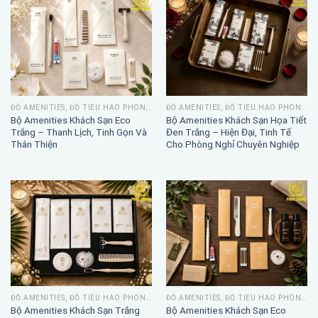
ĐỒ AMENITIES, ĐỒ TIÊU HAO PHÒNG TẮM
ĐỒ AMENITIES, ĐỒ TIÊU HAO PHÒNG TẮM
Bộ Amenities Khách Sạn Eco
Bộ Amenities Khách Sạn Họa Tiết
Trắng – Thanh Lịch, Tinh Gọn Và
Đen Trắng – Hiện Đại, Tinh Tế
Thân Thiện
Cho Phòng Nghỉ Chuyên Nghiệp
ĐỒ AMENITIES, ĐỒ TIÊU HAO PHÒNG TẮM
ĐỒ AMENITIES, ĐỒ TIÊU HAO PHÒNG TẮM
Bộ Amenities Khách Sạn Trắng
Bộ Amenities Khách Sạn Eco