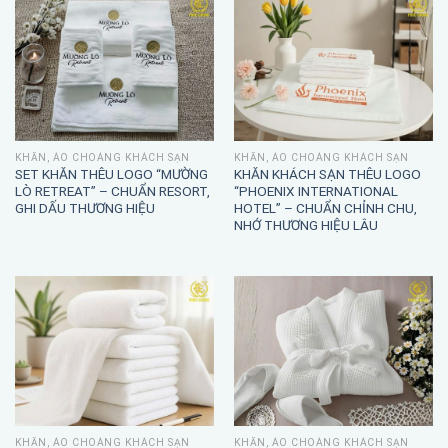
KHĂN, ÁO CHOÀNG KHÁCH SẠN
KHĂN, ÁO CHOÀNG KHÁCH SẠN
SET KHĂN THÊU LOGO “MƯỜNG
KHĂN KHÁCH SẠN THÊU LOGO
LÒ RETREAT” – CHUẨN RESORT,
“PHOENIX INTERNATIONAL
GHI DẤU THƯƠNG HIỆU
HOTEL” – CHUẨN CHỈNH CHU,
NHỚ THƯƠNG HIỆU LÂU
KHĂN, ÁO CHOÀNG KHÁCH SẠN
KHĂN, ÁO CHOÀNG KHÁCH SẠN