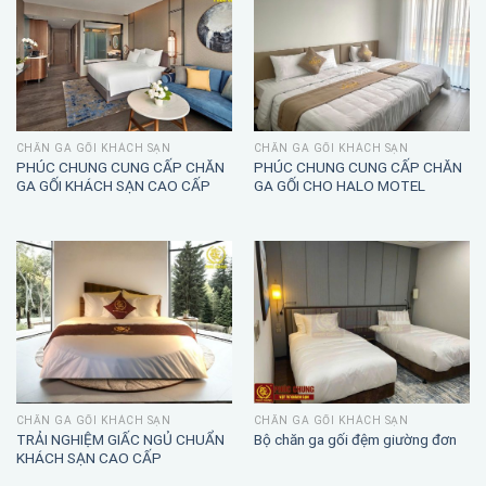
CHĂN GA GỐI KHÁCH SẠN
CHĂN GA GỐI KHÁCH SẠN
PHÚC CHUNG CUNG CẤP CHĂN
PHÚC CHUNG CUNG CẤP CHĂN
GA GỐI KHÁCH SẠN CAO CẤP
GA GỐI CHO HALO MOTEL
CHĂN GA GỐI KHÁCH SẠN
CHĂN GA GỐI KHÁCH SẠN
TRẢI NGHIỆM GIẤC NGỦ CHUẨN
Bộ chăn ga gối đệm giường đơn
KHÁCH SẠN CAO CẤP