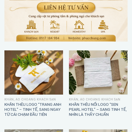
KHĂN, ÁO CHOÀNG KHÁCH SẠN
KHĂN, ÁO CHOÀNG KHÁCH SẠN
KHĂN THÊU LOGO “TRANG ANH
KHĂN THÊU NỔI LOGO “SEN
HOTEL” – TINH TẾ, SANG NGAY
PEARL HOTEL” – SANG TINH TẾ,
TỪ CÁI CHẠM ĐẦU TIÊN
NHÌN LÀ THẤY CHUẨN