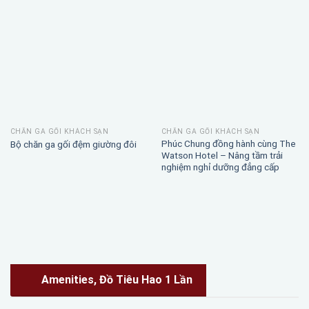
CHĂN GA GỐI KHÁCH SẠN
CHĂN GA GỐI KHÁCH SẠN
Phúc Chung đồng hành cùng The
Bộ chăn ga gối đệm giường đôi
Watson Hotel – Nâng tầm trải
nghiệm nghỉ dưỡng đẳng cấp
Amenities, Đồ Tiêu Hao 1 Lần