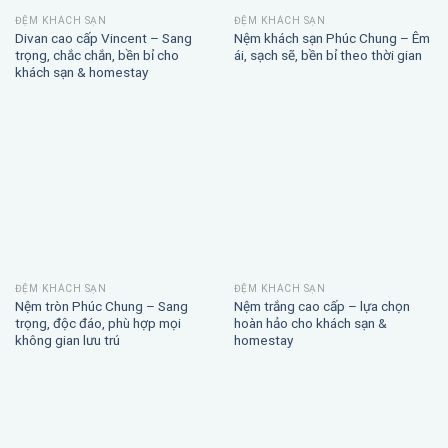
ĐỆM KHÁCH SẠN
ĐỆM KHÁCH SẠN
Divan cao cấp Vincent – Sang
Nệm khách sạn Phúc Chung – Êm
trọng, chắc chắn, bền bỉ cho
ái, sạch sẽ, bền bỉ theo thời gian
khách sạn & homestay
ĐỆM KHÁCH SẠN
ĐỆM KHÁCH SẠN
Nệm tròn Phúc Chung – Sang
Nệm trắng cao cấp – lựa chọn
trọng, độc đáo, phù hợp mọi
hoàn hảo cho khách sạn &
không gian lưu trú
homestay