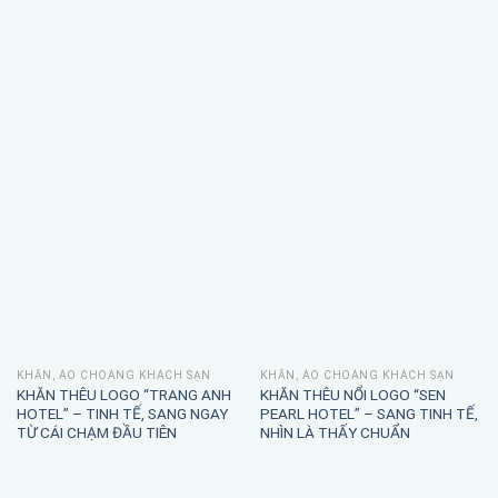
KHĂN, ÁO CHOÀNG KHÁCH SẠN
KHĂN, ÁO CHOÀNG KHÁCH SẠN
KHĂN THÊU LOGO “TRANG ANH
KHĂN THÊU NỔI LOGO “SEN
HOTEL” – TINH TẾ, SANG NGAY
PEARL HOTEL” – SANG TINH TẾ,
TỪ CÁI CHẠM ĐẦU TIÊN
NHÌN LÀ THẤY CHUẨN