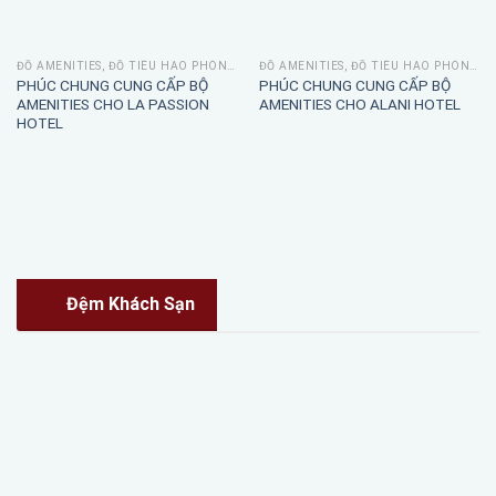
ĐỒ AMENITIES, ĐỒ TIÊU HAO PHÒNG TẮM
ĐỒ AMENITIES, ĐỒ TIÊU HAO PHÒNG TẮM
PHÚC CHUNG CUNG CẤP BỘ
PHÚC CHUNG CUNG CẤP BỘ
AMENITIES CHO LA PASSION
AMENITIES CHO ALANI HOTEL
HOTEL
Đệm Khách Sạn