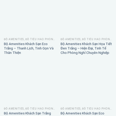
ĐỒ AMENITIES, ĐỒ TIÊU HAO PHÒNG TẮM
ĐỒ AMENITIES, ĐỒ TIÊU HAO PHÒNG TẮM
Bộ Amenities Khách Sạn Eco
Bộ Amenities Khách Sạn Họa Tiết
Trắng – Thanh Lịch, Tinh Gọn Và
Đen Trắng – Hiện Đại, Tinh Tế
Thân Thiện
Cho Phòng Nghỉ Chuyên Nghiệp
ĐỒ AMENITIES, ĐỒ TIÊU HAO PHÒNG TẮM
ĐỒ AMENITIES, ĐỒ TIÊU HAO PHÒNG TẮM
Bộ Amenities Khách Sạn Trắng
Bộ Amenities Khách Sạn Eco