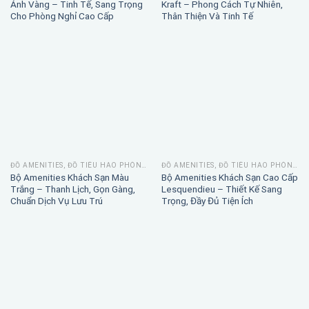
Ánh Vàng – Tinh Tế, Sang Trọng
Kraft – Phong Cách Tự Nhiên,
Cho Phòng Nghỉ Cao Cấp
Thân Thiện Và Tinh Tế
ĐỒ AMENITIES, ĐỒ TIÊU HAO PHÒNG TẮM
ĐỒ AMENITIES, ĐỒ TIÊU HAO PHÒNG TẮM
Bộ Amenities Khách Sạn Màu
Bộ Amenities Khách Sạn Cao Cấp
Trắng – Thanh Lịch, Gọn Gàng,
Lesquendieu – Thiết Kế Sang
Chuẩn Dịch Vụ Lưu Trú
Trọng, Đầy Đủ Tiện Ích