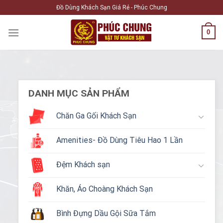
Skip
Đồ Dùng Khách Sạn Giá Rẻ - Phúc Chung
to
content
0
DANH MỤC SẢN PHẨM
Chăn Ga Gối Khách Sạn
Amenities- Đồ Dùng Tiêu Hao 1 Lần
Đệm Khách sạn
Khăn, Áo Choàng Khách Sạn
Bình Đựng Dầu Gội Sữa Tắm