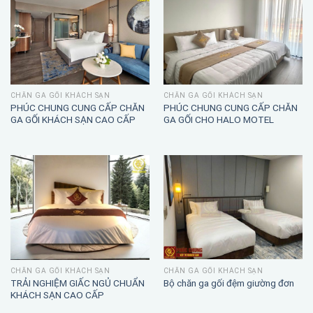
CHĂN GA GỐI KHÁCH SẠN
CHĂN GA GỐI KHÁCH SẠN
PHÚC CHUNG CUNG CẤP CHĂN
PHÚC CHUNG CUNG CẤP CHĂN
GA GỐI KHÁCH SẠN CAO CẤP
GA GỐI CHO HALO MOTEL
CHĂN GA GỐI KHÁCH SẠN
CHĂN GA GỐI KHÁCH SẠN
TRẢI NGHIỆM GIẤC NGỦ CHUẨN
Bộ chăn ga gối đệm giường đơn
KHÁCH SẠN CAO CẤP