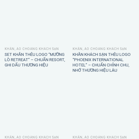
KHĂN, ÁO CHOÀNG KHÁCH SẠN
KHĂN, ÁO CHOÀNG KHÁCH SẠN
SET KHĂN THÊU LOGO “MƯỜNG
KHĂN KHÁCH SẠN THÊU LOGO
LÒ RETREAT” – CHUẨN RESORT,
“PHOENIX INTERNATIONAL
GHI DẤU THƯƠNG HIỆU
HOTEL” – CHUẨN CHỈNH CHU,
NHỚ THƯƠNG HIỆU LÂU
KHĂN, ÁO CHOÀNG KHÁCH SẠN
KHĂN, ÁO CHOÀNG KHÁCH SẠN