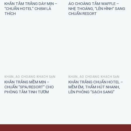
KHĂN TẮM TRẮNG DÀY MỊN –
ÁO CHOÀNG TẮM WAFFLE –
“CHUẨN HOTEL” CHẠM LÀ
NHẸ THOÁNG, “LÊN HÌNH” SANG
THÍCH
CHUẨN RESORT
KHĂN, ÁO CHOÀNG KHÁCH SẠN
KHĂN, ÁO CHOÀNG KHÁCH SẠN
KHĂN TRẮNG MỀM MỊN –
KHĂN TRẮNG CHUẨN HOTEL –
CHUẨN “SPA/RESORT” CHO
MỀM ÊM, THẤM HÚT NHANH,
PHÒNG TẮM TINH TƯƠM
LÊN PHÒNG “SẠCH SANG”