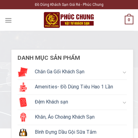
Skip
Đồ Dùng Khách Sạn Giá Rẻ - Phúc Chung
to
content
0
DANH MỤC SẢN PHẨM
Chăn Ga Gối Khách Sạn
Amenities- Đồ Dùng Tiêu Hao 1 Lần
Đệm Khách sạn
Khăn, Áo Choàng Khách Sạn
Bình Đựng Dầu Gội Sữa Tắm