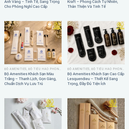
Ánh Vàng – Tinh Tế, Sang Trọng
Kraft – Phong Cách Tự Nhiên,
Cho Phòng Nghỉ Cao Cấp
Thân Thiện Và Tinh Tế
ĐỒ AMENITIES, ĐỒ TIÊU HAO PHÒNG TẮM
ĐỒ AMENITIES, ĐỒ TIÊU HAO PHÒNG TẮM
Bộ Amenities Khách Sạn Màu
Bộ Amenities Khách Sạn Cao Cấp
Trắng – Thanh Lịch, Gọn Gàng,
Lesquendieu – Thiết Kế Sang
Chuẩn Dịch Vụ Lưu Trú
Trọng, Đầy Đủ Tiện Ích