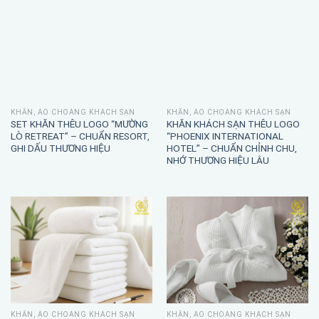
KHĂN, ÁO CHOÀNG KHÁCH SẠN
KHĂN, ÁO CHOÀNG KHÁCH SẠN
SET KHĂN THÊU LOGO “MƯỜNG
KHĂN KHÁCH SẠN THÊU LOGO
LÒ RETREAT” – CHUẨN RESORT,
“PHOENIX INTERNATIONAL
GHI DẤU THƯƠNG HIỆU
HOTEL” – CHUẨN CHỈNH CHU,
NHỚ THƯƠNG HIỆU LÂU
KHĂN, ÁO CHOÀNG KHÁCH SẠN
KHĂN, ÁO CHOÀNG KHÁCH SẠN