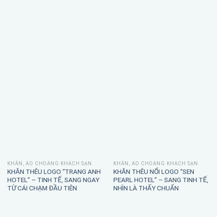
KHĂN, ÁO CHOÀNG KHÁCH SẠN
KHĂN, ÁO CHOÀNG KHÁCH SẠN
KHĂN THÊU LOGO “TRANG ANH
KHĂN THÊU NỔI LOGO “SEN
HOTEL” – TINH TẾ, SANG NGAY
PEARL HOTEL” – SANG TINH TẾ,
TỪ CÁI CHẠM ĐẦU TIÊN
NHÌN LÀ THẤY CHUẨN