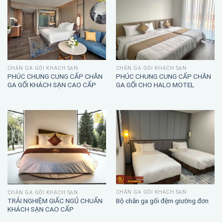
CHĂN GA GỐI KHÁCH SẠN
CHĂN GA GỐI KHÁCH SẠN
PHÚC CHUNG CUNG CẤP CHĂN
PHÚC CHUNG CUNG CẤP CHĂN
GA GỐI KHÁCH SẠN CAO CẤP
GA GỐI CHO HALO MOTEL
CHĂN GA GỐI KHÁCH SẠN
CHĂN GA GỐI KHÁCH SẠN
TRẢI NGHIỆM GIẤC NGỦ CHUẨN
Bộ chăn ga gối đệm giường đơn
KHÁCH SẠN CAO CẤP