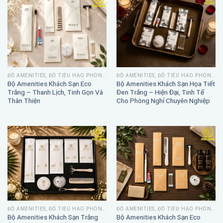
ĐỒ AMENITIES, ĐỒ TIÊU HAO PHÒNG TẮM
ĐỒ AMENITIES, ĐỒ TIÊU HAO PHÒNG TẮM
Bộ Amenities Khách Sạn Eco
Bộ Amenities Khách Sạn Họa Tiết
Trắng – Thanh Lịch, Tinh Gọn Và
Đen Trắng – Hiện Đại, Tinh Tế
Thân Thiện
Cho Phòng Nghỉ Chuyên Nghiệp
ĐỒ AMENITIES, ĐỒ TIÊU HAO PHÒNG TẮM
ĐỒ AMENITIES, ĐỒ TIÊU HAO PHÒNG TẮM
Bộ Amenities Khách Sạn Trắng
Bộ Amenities Khách Sạn Eco