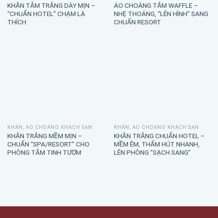
KHĂN TẮM TRẮNG DÀY MỊN –
ÁO CHOÀNG TẮM WAFFLE –
“CHUẨN HOTEL” CHẠM LÀ
NHẸ THOÁNG, “LÊN HÌNH” SANG
THÍCH
CHUẨN RESORT
KHĂN, ÁO CHOÀNG KHÁCH SẠN
KHĂN, ÁO CHOÀNG KHÁCH SẠN
KHĂN TRẮNG MỀM MỊN –
KHĂN TRẮNG CHUẨN HOTEL –
CHUẨN “SPA/RESORT” CHO
MỀM ÊM, THẤM HÚT NHANH,
PHÒNG TẮM TINH TƯƠM
LÊN PHÒNG “SẠCH SANG”